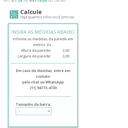
em até
2
x
de
R$119,00
no cartão
Calcule
veja quantos rolos você precisa
INSIRA AS MEDIDAS ABAIXO
Informe as medidas da parede em
metros. Ex.:
Altura da parede:
2,60
Largura da parede:
3,00
Em caso de dúvidas, entre em
contato
pelo chat ou WhatsApp
(11) 94773-4730
Tamanho da barra: