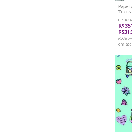
Papel 
Teens 
de:
R$4
R$35
R$31
PIX/tran
em at