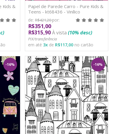
e Kids &
Papel de Parede Carro - Pure Kids &
Teens - kt68436 - Vinílico
de:
por:
R$421,20
R$351,00
R$315,90
c)
À vista
(10% desc)
PIX/transferência
tão
em até
3
x
de
R$117,00
no cartão
-16%
-16%