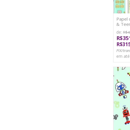
Papel 
& Teen
de:
R$4
R$35
R$31
PIX/tran
em at