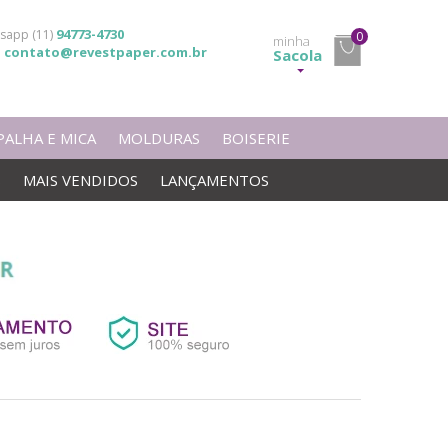
94773-4730
sapp (11)
0
minha
contato@revestpaper.com.br
l
Sacola
PALHA E MICA
MOLDURAS
BOISERIE
S
MAIS VENDIDOS
LANÇAMENTOS