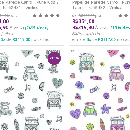
de Parede Carro - Pure Kids &
Papel de Parede Carro - Pur
- KT68431 - Vinílico
Teens - kt68432 - Vinílico
por:
de:
por:
21,20
R$421,20
1,00
R$351,00
5,90
R$315,90
À vista
(10% desc)
À vista
(10% des
sferência
PIX/transferência
é
3
x
de
R$117,00
no cartão
em até
3
x
de
R$117,00
no car
-16%