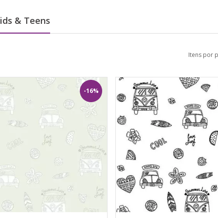
ids & Teens
Itens por 
-16%