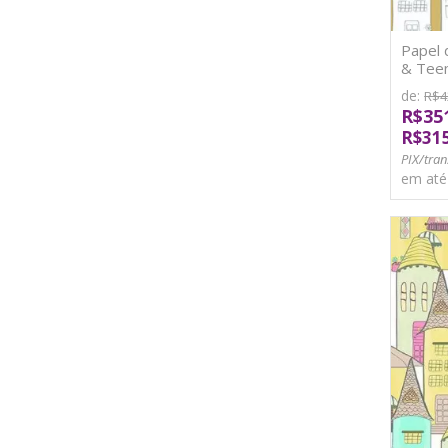
Papel 
& Teen
de:
R$4
R$35
R$31
PIX/tran
em at