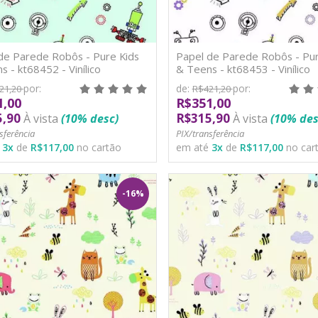
de Parede Robôs - Pure Kids
Papel de Parede Robôs - Pur
s - kt68452 - Vinílico
& Teens - kt68453 - Vinílico
por:
de:
por:
21,20
R$421,20
1,00
R$351,00
5,90
R$315,90
À vista
(10% desc)
À vista
(10% des
sferência
PIX/transferência
é
3
x
de
R$117,00
no cartão
em até
3
x
de
R$117,00
no car
-16%