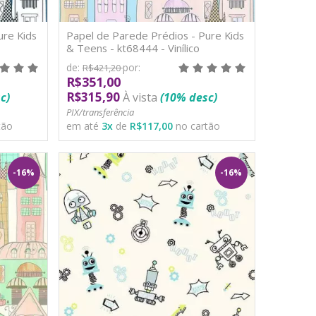
ure Kids
Papel de Parede Prédios - Pure Kids
& Teens - kt68444 - Vinílico
de:
por:
R$421,20
R$351,00
R$315,90
c)
À vista
(10% desc)
PIX/transferência
tão
em até
3
x
de
R$117,00
no cartão
-16%
-16%