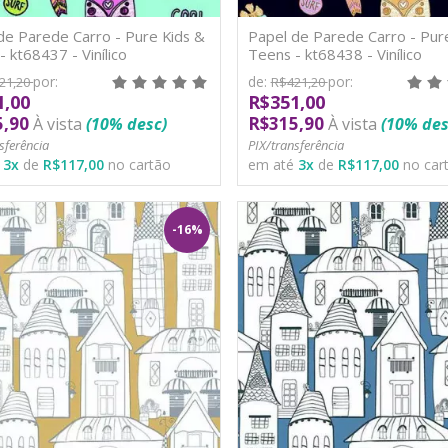
de Parede Carro - Pure Kids &
Papel de Parede Carro - Pur
- kt68437 - Vinílico
Teens - kt68438 - Vinílico
por:
de:
por:
21,20
R$421,20
1,00
R$351,00
5,90
R$315,90
À vista
(10% desc)
À vista
(10% des
sferência
PIX/transferência
é
3
x
de
R$117,00
no cartão
em até
3
x
de
R$117,00
no car
-16%