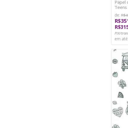
Papel 
Teens 
de:
R$4
R$35
R$31
PIX/tran
em at