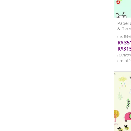
Papel 
& Teen
de:
R$4
R$35
R$31
PIX/tran
em at