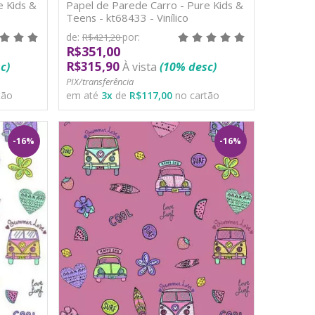
e Kids &
Papel de Parede Carro - Pure Kids &
Teens - kt68433 - Vinílico
de:
por:
R$421,20
R$351,00
R$315,90
c)
À vista
(10% desc)
PIX/transferência
tão
em até
3
x
de
R$117,00
no cartão
-16%
-16%