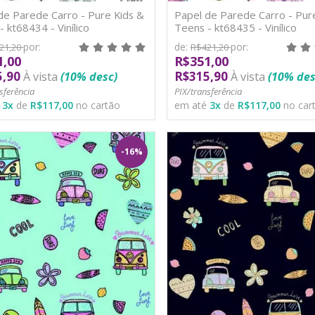
de Parede Carro - Pure Kids &
Papel de Parede Carro - Pur
- kt68434 - Vinílico
Teens - kt68435 - Vinílico
por:
de:
por:
21,20
R$421,20
1,00
R$351,00
5,90
R$315,90
À vista
(10% desc)
À vista
(10% des
sferência
PIX/transferência
é
3
x
de
R$117,00
no cartão
em até
3
x
de
R$117,00
no car
-16%