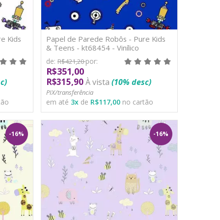
e Kids
Papel de Parede Robôs - Pure Kids
& Teens - kt68454 - Vinílico
de:
por:
R$421,20
R$351,00
R$315,90
c)
À vista
(10% desc)
PIX/transferência
tão
em até
3
x
de
R$117,00
no cartão
-16%
-16%