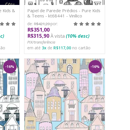
e Kids &
Papel de Parede Prédios - Pure Kids
& Teens - kt68441 - Vinílico
de:
por:
R$421,20
R$351,00
R$315,90
c)
À vista
(10% desc)
PIX/transferência
tão
em até
3
x
de
R$117,00
no cartão
-16%
-16%