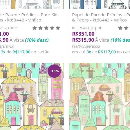
de Parede Prédios - Pure Kids
Papel de Parede Prédios - P
s - kt68442 - Vinílico
& Teens - kt68443 - Vinílico
por:
de:
por:
21,20
R$421,20
1,00
R$351,00
5,90
R$315,90
À vista
(10% desc)
À vista
(10% des
sferência
PIX/transferência
é
3
x
de
R$117,00
no cartão
em até
3
x
de
R$117,00
no car
-16%