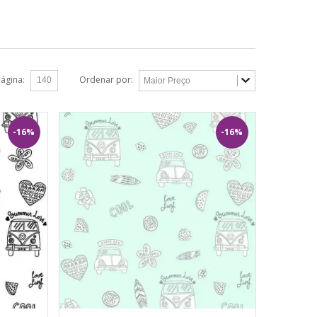
página:
Ordenar por:
-16%
-16%