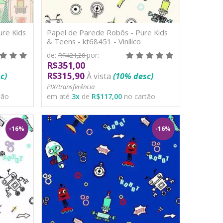
ure Kids
Papel de Parede Robôs - Pure Kids
& Teens - kt68451 - Vinílico
de:
por:
R$421,20
R$351,00
R$315,90
c)
À vista
(10% desc)
PIX/transferência
tão
em até
3
x
de
R$117,00
no cartão
-16%
-16%