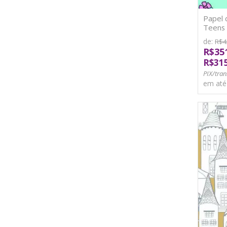
Papel 
Teens 
de:
R$4
R$35
R$31
PIX/tran
em at