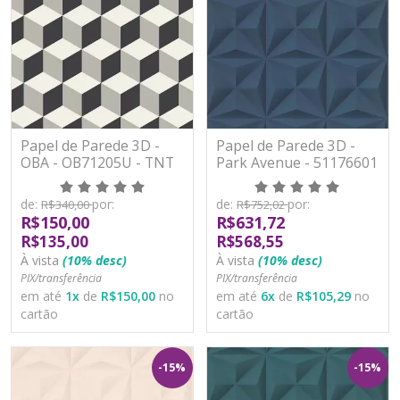
Papel de Parede 3D -
Papel de Parede 3D -
OBA - OB71205U - TNT
Park Avenue - 51176601
- TNT/Vinilíco
de:
por:
de:
por:
R$340,00
R$752,02
R$150,00
R$631,72
R$135,00
R$568,55
À vista
(10% desc)
À vista
(10% desc)
PIX/transferência
PIX/transferência
em até
1
x
de
R$150,00
no
em até
6
x
de
R$105,29
no
cartão
cartão
-15%
-15%