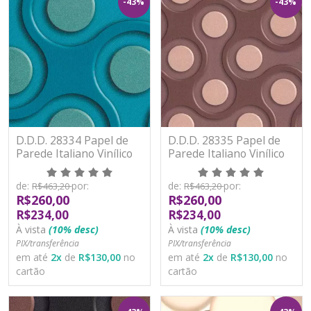
-43%
-43%
D.D.D. 28334 Papel de
D.D.D. 28335 Papel de
Parede Italiano Vinílico
Parede Italiano Vinílico
Lavável
Lavável
de:
por:
de:
por:
R$463,20
R$463,20
R$260,00
R$260,00
R$234,00
R$234,00
À vista
(10% desc)
À vista
(10% desc)
PIX/transferência
PIX/transferência
em até
2
x
de
R$130,00
no
em até
2
x
de
R$130,00
no
cartão
cartão