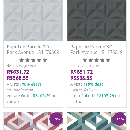
Papel de Parede 3D -
Papel de Parede 3D -
Park Avenue - 51176609
Park Avenue - 51176619
- TNT/Vinilíco
- TNT/Vinilíco
de:
por:
de:
por:
R$752,02
R$752,02
R$631,72
R$631,72
R$568,55
R$568,55
À vista
(10% desc)
À vista
(10% desc)
PIX/transferência
PIX/transferência
em até
6
x
de
R$105,29
no
em até
6
x
de
R$105,29
no
cartão
cartão
-15%
-15%