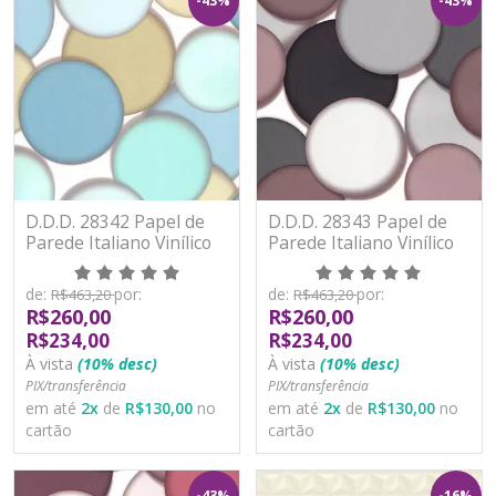
-43%
-43%
D.D.D. 28342 Papel de
D.D.D. 28343 Papel de
Parede Italiano Vinílico
Parede Italiano Vinílico
Lavável
Lavável
de:
por:
de:
por:
R$463,20
R$463,20
R$260,00
R$260,00
R$234,00
R$234,00
À vista
(10% desc)
À vista
(10% desc)
PIX/transferência
PIX/transferência
em até
2
x
de
R$130,00
no
em até
2
x
de
R$130,00
no
cartão
cartão
-43%
-16%