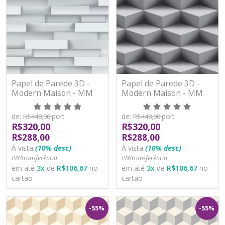
Papel de Parede 3D -
Papel de Parede 3D -
Modern Maison - MM
Modern Maison - MM
277401 - TNT
277601 - TNT
de:
por:
de:
por:
R$448,00
R$448,00
R$320,00
R$320,00
R$288,00
R$288,00
À vista
(10% desc)
À vista
(10% desc)
PIX/transferência
PIX/transferência
em até
3
x
de
R$106,67
no
em até
3
x
de
R$106,67
no
cartão
cartão
-55%
-55%