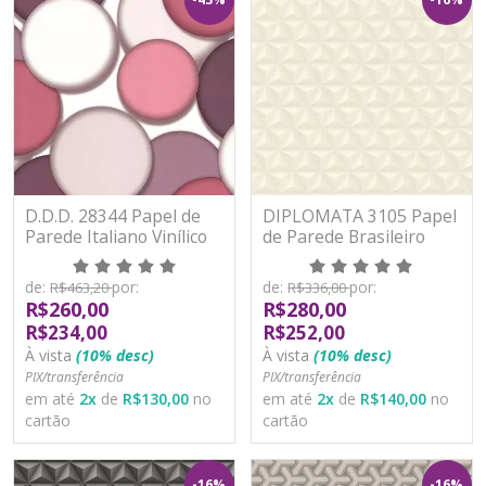
D.D.D. 28344 Papel de
DIPLOMATA 3105 Papel
Parede Italiano Vinílico
de Parede Brasileiro
Lavável
Vinilizado
de:
por:
de:
por:
R$463,20
R$336,00
R$260,00
R$280,00
R$234,00
R$252,00
À vista
(10% desc)
À vista
(10% desc)
PIX/transferência
PIX/transferência
em até
2
x
de
R$130,00
no
em até
2
x
de
R$140,00
no
cartão
cartão
-16%
-16%