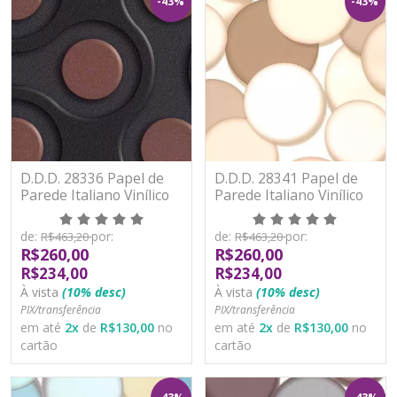
-43%
-43%
D.D.D. 28336 Papel de
D.D.D. 28341 Papel de
Parede Italiano Vinílico
Parede Italiano Vinílico
Lavável
Lavável
de:
por:
de:
por:
R$463,20
R$463,20
R$260,00
R$260,00
R$234,00
R$234,00
À vista
(10% desc)
À vista
(10% desc)
PIX/transferência
PIX/transferência
em até
2
x
de
R$130,00
no
em até
2
x
de
R$130,00
no
cartão
cartão