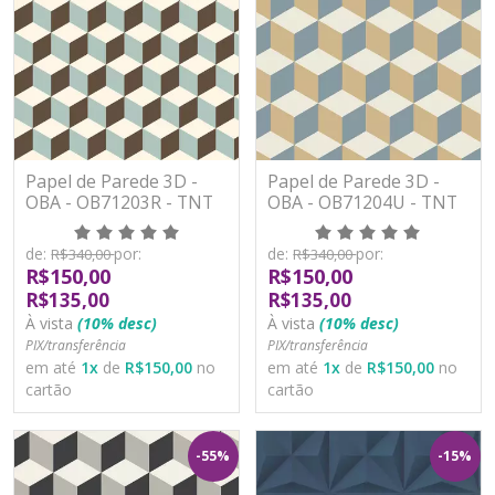
Papel de Parede 3D -
Papel de Parede 3D -
OBA - OB71203R - TNT
OBA - OB71204U - TNT
de:
por:
de:
por:
R$340,00
R$340,00
R$150,00
R$150,00
R$135,00
R$135,00
À vista
(10% desc)
À vista
(10% desc)
PIX/transferência
PIX/transferência
em até
1
x
de
R$150,00
no
em até
1
x
de
R$150,00
no
cartão
cartão
-55%
-15%