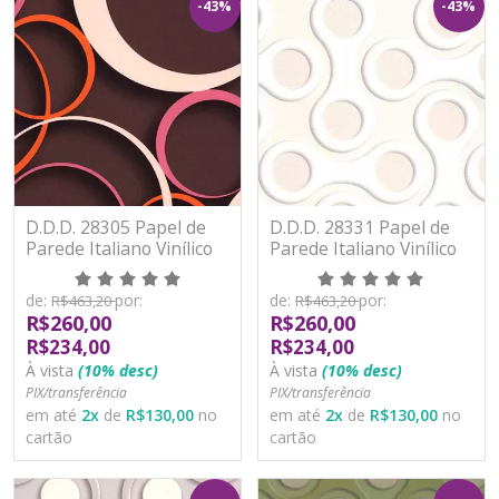
-43%
-43%
D.D.D. 28305 Papel de
D.D.D. 28331 Papel de
Parede Italiano Vinílico
Parede Italiano Vinílico
Lavável
Lavável
de:
por:
de:
por:
R$463,20
R$463,20
R$260,00
R$260,00
R$234,00
R$234,00
À vista
(10% desc)
À vista
(10% desc)
PIX/transferência
PIX/transferência
em até
2
x
de
R$130,00
no
em até
2
x
de
R$130,00
no
cartão
cartão