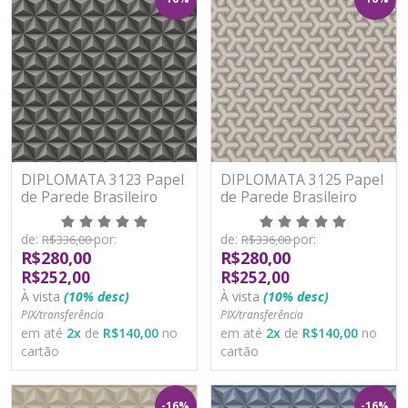
DIPLOMATA 3123 Papel
DIPLOMATA 3125 Papel
de Parede Brasileiro
de Parede Brasileiro
Vinilizado
Vinilizado
de:
por:
de:
por:
R$336,00
R$336,00
R$280,00
R$280,00
R$252,00
R$252,00
À vista
(10% desc)
À vista
(10% desc)
PIX/transferência
PIX/transferência
em até
2
x
de
R$140,00
no
em até
2
x
de
R$140,00
no
cartão
cartão
-16%
-16%