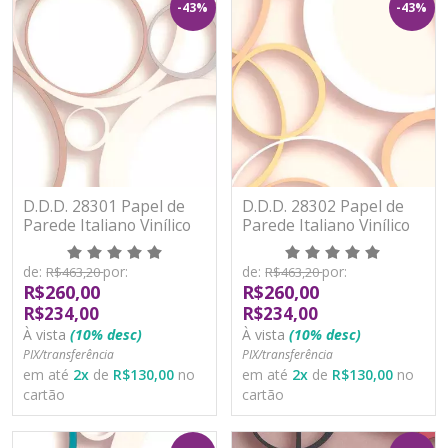
-43%
-43%
D.D.D. 28301 Papel de
D.D.D. 28302 Papel de
Parede Italiano Vinílico
Parede Italiano Vinílico
Lavável
Lavável
de:
por:
de:
por:
R$463,20
R$463,20
R$260,00
R$260,00
R$234,00
R$234,00
À vista
(10% desc)
À vista
(10% desc)
PIX/transferência
PIX/transferência
em até
2
x
de
R$130,00
no
em até
2
x
de
R$130,00
no
cartão
cartão