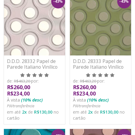
-43%
-43%
D.D.D. 28332 Papel de
D.D.D. 28333 Papel de
Parede Italiano Vinílico
Parede Italiano Vinílico
Lavável
Lavável
de:
por:
de:
por:
R$463,20
R$463,20
R$260,00
R$260,00
R$234,00
R$234,00
À vista
(10% desc)
À vista
(10% desc)
PIX/transferência
PIX/transferência
em até
2
x
de
R$130,00
no
em até
2
x
de
R$130,00
no
cartão
cartão