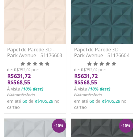
Papel de Parede 3D -
Papel de Parede 3D -
Park Avenue - 51176603
Park Avenue - 51176604
- TNT/Vinilíco
- TNT/Vinilíco
de:
por:
de:
por:
R$752,02
R$752,02
R$631,72
R$631,72
R$568,55
R$568,55
À vista
(10% desc)
À vista
(10% desc)
PIX/transferência
PIX/transferência
em até
6
x
de
R$105,29
no
em até
6
x
de
R$105,29
no
cartão
cartão
-15%
-15%