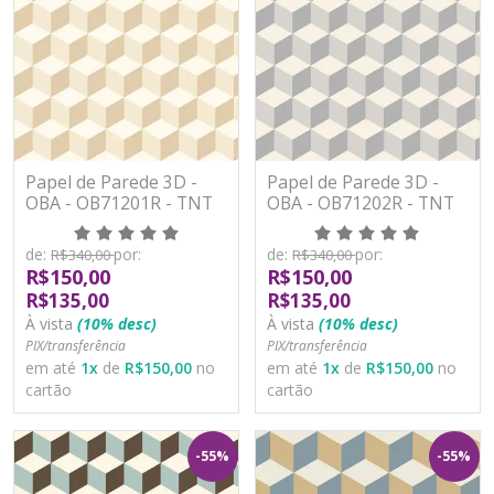
Papel de Parede 3D -
Papel de Parede 3D -
OBA - OB71201R - TNT
OBA - OB71202R - TNT
de:
por:
de:
por:
R$340,00
R$340,00
R$150,00
R$150,00
R$135,00
R$135,00
À vista
(10% desc)
À vista
(10% desc)
PIX/transferência
PIX/transferência
em até
1
x
de
R$150,00
no
em até
1
x
de
R$150,00
no
cartão
cartão
-55%
-55%