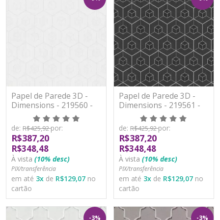
Papel de Parede 3D -
Papel de Parede 3D -
Dimensions - 219560 -
Dimensions - 219561 -
TNT - Vinilíco
TNT - Vinilíco
de:
por:
de:
por:
R$425,92
R$425,92
R$387,20
R$387,20
R$348,48
R$348,48
À vista
(10% desc)
À vista
(10% desc)
PIX/transferência
PIX/transferência
em até
3
x
de
R$129,07
no
em até
3
x
de
R$129,07
no
cartão
cartão
-3%
-3%