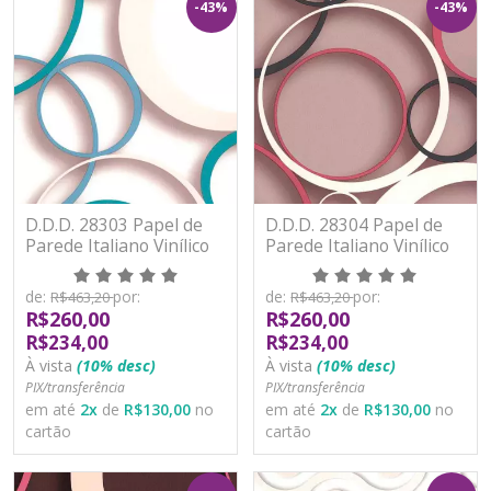
-43%
-43%
D.D.D. 28303 Papel de
D.D.D. 28304 Papel de
Parede Italiano Vinílico
Parede Italiano Vinílico
Lavável
Lavável
de:
por:
de:
por:
R$463,20
R$463,20
R$260,00
R$260,00
R$234,00
R$234,00
À vista
(10% desc)
À vista
(10% desc)
PIX/transferência
PIX/transferência
em até
2
x
de
R$130,00
no
em até
2
x
de
R$130,00
no
cartão
cartão