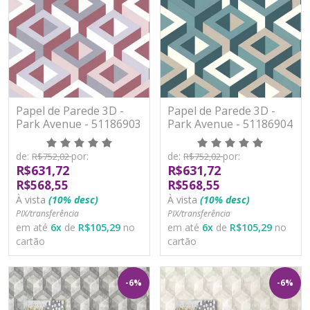
Papel de Parede 3D -
Papel de Parede 3D -
Park Avenue - 51186903
Park Avenue - 51186904
- TNT/Vinilíco
- TNT/Vinilíco
de:
por:
de:
por:
R$752,02
R$752,02
R$631,72
R$631,72
R$568,55
R$568,55
À vista
(10% desc)
À vista
(10% desc)
PIX/transferência
PIX/transferência
em até
6
x
de
R$105,29
no
em até
6
x
de
R$105,29
no
cartão
cartão
-6%
-6%