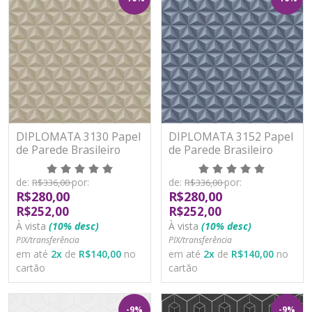
DIPLOMATA 3130 Papel
DIPLOMATA 3152 Papel
de Parede Brasileiro
de Parede Brasileiro
Vinilizado
Vinilizado
de:
por:
de:
por:
R$336,00
R$336,00
R$280,00
R$280,00
R$252,00
R$252,00
À vista
(10% desc)
À vista
(10% desc)
PIX/transferência
PIX/transferência
em até
2
x
de
R$140,00
no
em até
2
x
de
R$140,00
no
cartão
cartão
-9%
-9%