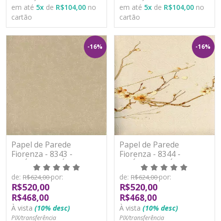
em até
5
x
de
R$104,00
no
em até
5
x
de
R$104,00
no
cartão
cartão
-16%
-16%
Papel de Parede
Papel de Parede
Fiorenza - 8343 -
Fiorenza - 8344 -
VINÍLICO LAVÁVEL
VINÍLICO LAVÁVEL
de:
por:
de:
por:
R$624,00
R$624,00
R$520,00
R$520,00
R$468,00
R$468,00
À vista
(10% desc)
À vista
(10% desc)
PIX/transferência
PIX/transferência