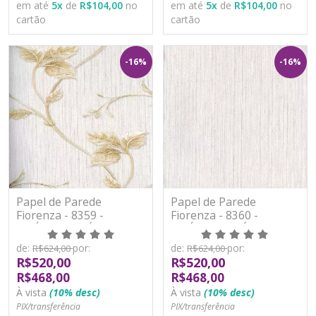
em até
5
x
de
R$104,00
no
em até
5
x
de
R$104,00
no
cartão
cartão
-16%
-16%
Papel de Parede
Papel de Parede
Fiorenza - 8359 -
Fiorenza - 8360 -
VINÍLICO LAVÁVEL
VINÍLICO LAVÁVEL
de:
por:
de:
por:
R$624,00
R$624,00
R$520,00
R$520,00
R$468,00
R$468,00
À vista
(10% desc)
À vista
(10% desc)
PIX/transferência
PIX/transferência