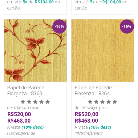
em até
5
x
de
R$104,00
no
em até
5
x
de
R$104,00
no
cartão
cartão
-16%
-16%
Papel de Parede
Papel de Parede
Fiorenza - 8363 -
Fiorenza - 8364 -
VINÍLICO LAVÁVEL
VINÍLICO LAVÁVEL
de:
por:
de:
por:
R$624,00
R$624,00
R$520,00
R$520,00
R$468,00
R$468,00
À vista
(10% desc)
À vista
(10% desc)
PIX/transferência
PIX/transferência