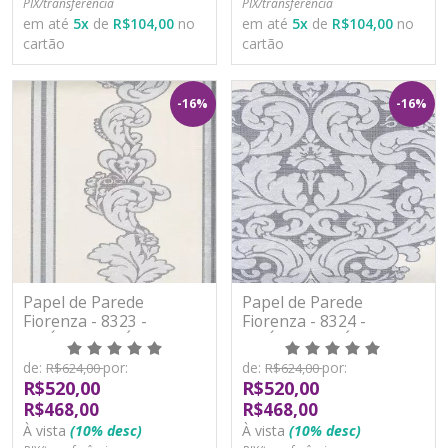
PIX/transferência
PIX/transferência
em até
5
x
de
R$104,00
no
em até
5
x
de
R$104,00
no
cartão
cartão
-16%
-16%
Papel de Parede
Papel de Parede
Fiorenza - 8323 -
Fiorenza - 8324 -
VINÍLICO LAVÁVEL
VINÍLICO LAVÁVEL
de:
por:
de:
por:
R$624,00
R$624,00
R$520,00
R$520,00
R$468,00
R$468,00
À vista
(10% desc)
À vista
(10% desc)