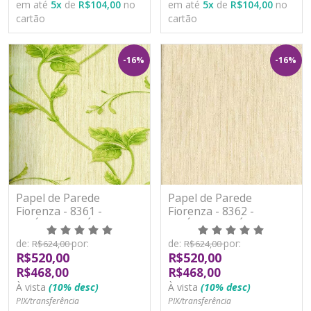
em até
5
x
de
R$104,00
no
em até
5
x
de
R$104,00
no
cartão
cartão
-16%
-16%
Papel de Parede
Papel de Parede
Fiorenza - 8361 -
Fiorenza - 8362 -
VINÍLICO LAVÁVEL
VINÍLICO LAVÁVEL
de:
por:
de:
por:
R$624,00
R$624,00
R$520,00
R$520,00
R$468,00
R$468,00
À vista
(10% desc)
À vista
(10% desc)
PIX/transferência
PIX/transferência