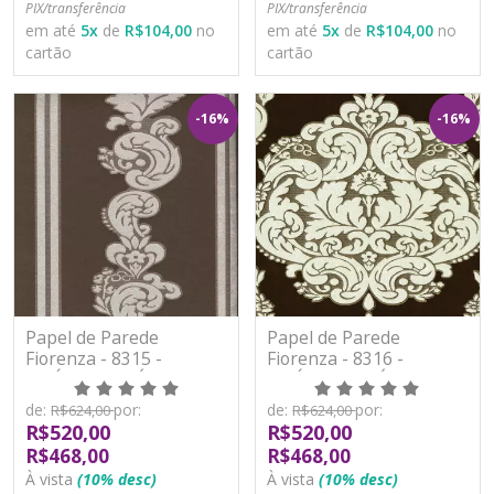
PIX/transferência
PIX/transferência
em até
5
x
de
R$104,00
no
em até
5
x
de
R$104,00
no
cartão
cartão
-16%
-16%
Papel de Parede
Papel de Parede
Fiorenza - 8315 -
Fiorenza - 8316 -
VINÍLICO LAVÁVEL
VINÍLICO LAVÁVEL
de:
por:
de:
por:
R$624,00
R$624,00
R$520,00
R$520,00
R$468,00
R$468,00
À vista
(10% desc)
À vista
(10% desc)