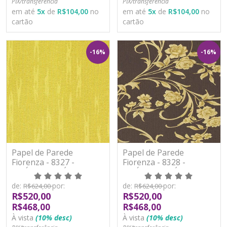
PIX/transferência
PIX/transferência
em até
5
x
de
R$104,00
no
em até
5
x
de
R$104,00
no
cartão
cartão
-16%
-16%
Papel de Parede
Papel de Parede
Fiorenza - 8327 -
Fiorenza - 8328 -
VINÍLICO LAVÁVEL
VINÍLICO LAVÁVEL
de:
por:
de:
por:
R$624,00
R$624,00
R$520,00
R$520,00
R$468,00
R$468,00
À vista
(10% desc)
À vista
(10% desc)