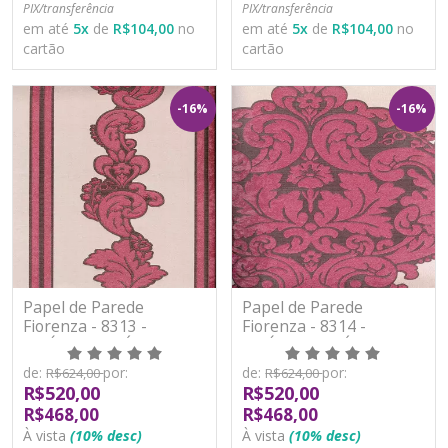
PIX/transferência
PIX/transferência
em até
5
x
de
R$104,00
no
em até
5
x
de
R$104,00
no
cartão
cartão
-16%
-16%
Papel de Parede
Papel de Parede
Fiorenza - 8313 -
Fiorenza - 8314 -
VINÍLICO LAVÁVEL
VINÍLICO LAVÁVEL
de:
por:
de:
por:
R$624,00
R$624,00
R$520,00
R$520,00
R$468,00
R$468,00
À vista
(10% desc)
À vista
(10% desc)