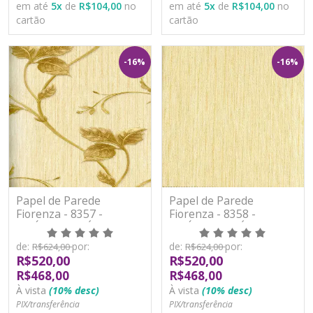
em até
5
x
de
R$104,00
no
em até
5
x
de
R$104,00
no
cartão
cartão
-16%
-16%
Papel de Parede
Papel de Parede
Fiorenza - 8357 -
Fiorenza - 8358 -
VINÍLICO LAVÁVEL
VINÍLICO LAVÁVEL
de:
por:
de:
por:
R$624,00
R$624,00
R$520,00
R$520,00
R$468,00
R$468,00
À vista
(10% desc)
À vista
(10% desc)
PIX/transferência
PIX/transferência