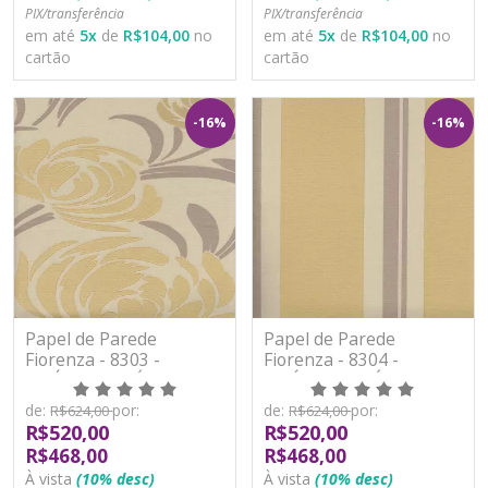
PIX/transferência
PIX/transferência
em até
5
x
de
R$104,00
no
em até
5
x
de
R$104,00
no
cartão
cartão
-16%
-16%
Papel de Parede
Papel de Parede
Fiorenza - 8303 -
Fiorenza - 8304 -
VINÍLICO LAVÁVEL
VINÍLICO LAVÁVEL
de:
por:
de:
por:
R$624,00
R$624,00
R$520,00
R$520,00
R$468,00
R$468,00
À vista
(10% desc)
À vista
(10% desc)