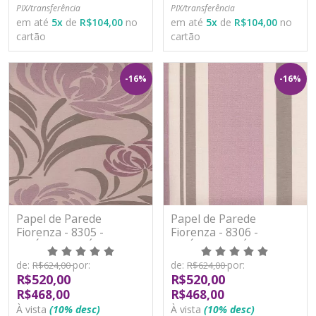
PIX/transferência
PIX/transferência
em até
5
x
de
R$104,00
no
em até
5
x
de
R$104,00
no
cartão
cartão
-16%
-16%
Papel de Parede
Papel de Parede
Fiorenza - 8305 -
Fiorenza - 8306 -
VINÍLICO LAVÁVEL
VINÍLICO LAVÁVEL
de:
por:
de:
por:
R$624,00
R$624,00
R$520,00
R$520,00
R$468,00
R$468,00
À vista
(10% desc)
À vista
(10% desc)