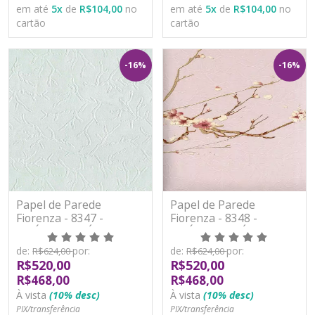
em até
5
x
de
R$104,00
no
em até
5
x
de
R$104,00
no
cartão
cartão
-16%
-16%
Papel de Parede
Papel de Parede
Fiorenza - 8347 -
Fiorenza - 8348 -
VINÍLICO LAVÁVEL
VINÍLICO LAVÁVEL
de:
por:
de:
por:
R$624,00
R$624,00
R$520,00
R$520,00
R$468,00
R$468,00
À vista
(10% desc)
À vista
(10% desc)
PIX/transferência
PIX/transferência