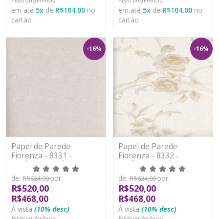
PIX/transferência
PIX/transferência
em até
5
x
de
R$104,00
no
em até
5
x
de
R$104,00
no
cartão
cartão
-16%
-16%
Papel de Parede
Papel de Parede
Fiorenza - 8331 -
Fiorenza - 8332 -
VINÍLICO LAVÁVEL
VINÍLICO LAVÁVEL
de:
por:
de:
por:
R$624,00
R$624,00
R$520,00
R$520,00
R$468,00
R$468,00
À vista
(10% desc)
À vista
(10% desc)
PIX/transferência
PIX/transferência