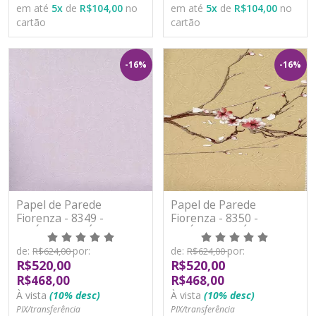
em até
5
x
de
R$104,00
no
em até
5
x
de
R$104,00
no
cartão
cartão
-16%
-16%
Papel de Parede
Papel de Parede
Fiorenza - 8349 -
Fiorenza - 8350 -
VINÍLICO LAVÁVEL
VINÍLICO LAVÁVEL
de:
por:
de:
por:
R$624,00
R$624,00
R$520,00
R$520,00
R$468,00
R$468,00
À vista
(10% desc)
À vista
(10% desc)
PIX/transferência
PIX/transferência