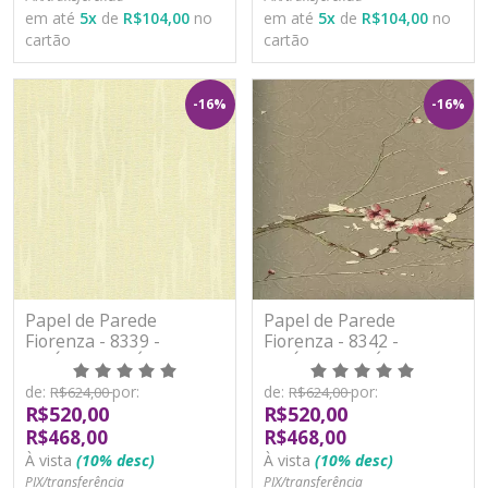
em até
5
x
de
R$104,00
no
em até
5
x
de
R$104,00
no
cartão
cartão
-16%
-16%
Papel de Parede
Papel de Parede
Fiorenza - 8339 -
Fiorenza - 8342 -
VINÍLICO LAVÁVEL
VINÍLICO LAVÁVEL
de:
por:
de:
por:
R$624,00
R$624,00
R$520,00
R$520,00
R$468,00
R$468,00
À vista
(10% desc)
À vista
(10% desc)
PIX/transferência
PIX/transferência