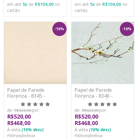
em até
5
x
de
R$104,00
no
em até
5
x
de
R$104,00
no
cartão
cartão
-16%
-16%
Papel de Parede
Papel de Parede
Fiorenza - 8345 -
Fiorenza - 8346 -
VINÍLICO LAVÁVEL
VINÍLICO LAVÁVEL
de:
por:
de:
por:
R$624,00
R$624,00
R$520,00
R$520,00
R$468,00
R$468,00
À vista
(10% desc)
À vista
(10% desc)
PIX/transferência
PIX/transferência