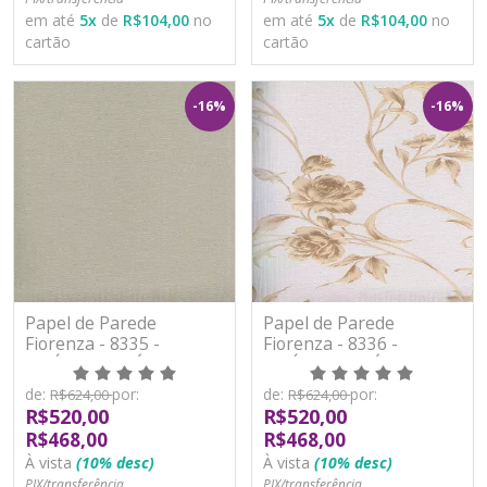
em até
5
x
de
R$104,00
no
em até
5
x
de
R$104,00
no
cartão
cartão
-16%
-16%
Papel de Parede
Papel de Parede
Fiorenza - 8335 -
Fiorenza - 8336 -
VINÍLICO LAVÁVEL
VINÍLICO LAVÁVEL
de:
por:
de:
por:
R$624,00
R$624,00
R$520,00
R$520,00
R$468,00
R$468,00
À vista
(10% desc)
À vista
(10% desc)
PIX/transferência
PIX/transferência