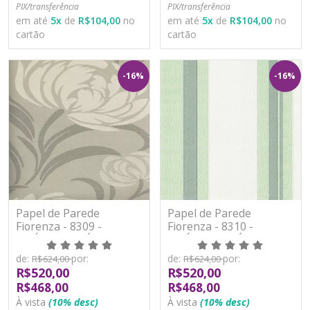
PIX/transferência
PIX/transferência
em até
5
x
de
R$104,00
no
em até
5
x
de
R$104,00
no
cartão
cartão
-16%
-16%
Papel de Parede
Papel de Parede
Fiorenza - 8309 -
Fiorenza - 8310 -
VINÍLICO LAVÁVEL
VINÍLICO LAVÁVEL
de:
por:
de:
por:
R$624,00
R$624,00
R$520,00
R$520,00
R$468,00
R$468,00
À vista
(10% desc)
À vista
(10% desc)