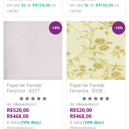
em até
5
x
de
R$104,00
no
em até
5
x
de
R$104,00
no
cartão
cartão
-16%
-16%
Papel de Parede
Papel de Parede
Fiorenza - 8337 -
Fiorenza - 8338 -
VINÍLICO LAVÁVEL
VINÍLICO LAVÁVEL
de:
por:
de:
por:
R$624,00
R$624,00
R$520,00
R$520,00
R$468,00
R$468,00
À vista
(10% desc)
À vista
(10% desc)
PIX/transferência
PIX/transferência