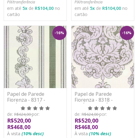
PIX/transferência
PIX/transferência
em até
5
x
de
R$104,00
no
em até
5
x
de
R$104,00
no
cartão
cartão
-16%
-16%
Papel de Parede
Papel de Parede
Fiorenza - 8317 -
Fiorenza - 8318 -
VINÍLICO LAVÁVEL
VINÍLICO LAVÁVEL
de:
por:
de:
por:
R$624,00
R$624,00
R$520,00
R$520,00
R$468,00
R$468,00
À vista
(10% desc)
À vista
(10% desc)