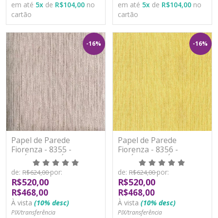
em até
5
x
de
R$104,00
no
em até
5
x
de
R$104,00
no
cartão
cartão
-16%
-16%
Papel de Parede
Papel de Parede
Fiorenza - 8355 -
Fiorenza - 8356 -
VINÍLICO LAVÁVEL
VINÍLICO LAVÁVEL
de:
por:
de:
por:
R$624,00
R$624,00
R$520,00
R$520,00
R$468,00
R$468,00
À vista
(10% desc)
À vista
(10% desc)
PIX/transferência
PIX/transferência