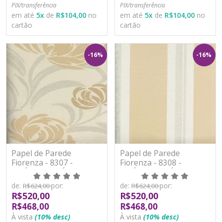
PIX/transferência
PIX/transferência
em até
5
x
de
R$104,00
no
em até
5
x
de
R$104,00
no
cartão
cartão
-16%
-16%
Papel de Parede
Papel de Parede
Fiorenza - 8307 -
Fiorenza - 8308 -
VINÍLICO LAVÁVEL
VINÍLICO LAVÁVEL
de:
por:
de:
por:
R$624,00
R$624,00
R$520,00
R$520,00
R$468,00
R$468,00
À vista
(10% desc)
À vista
(10% desc)