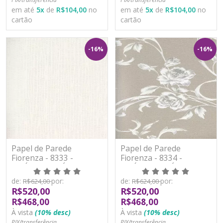
em até
5
x
de
R$104,00
no
em até
5
x
de
R$104,00
no
cartão
cartão
-16%
-16%
Papel de Parede
Papel de Parede
Fiorenza - 8333 -
Fiorenza - 8334 -
VINÍLICO LAVÁVEL
VINÍLICO LAVÁVEL
de:
por:
de:
por:
R$624,00
R$624,00
R$520,00
R$520,00
R$468,00
R$468,00
À vista
(10% desc)
À vista
(10% desc)
PIX/transferência
PIX/transferência