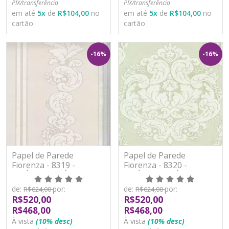
PIX/transferência
PIX/transferência
em até
5
x
de
R$104,00
no
em até
5
x
de
R$104,00
no
cartão
cartão
-16%
-16%
Papel de Parede
Papel de Parede
Fiorenza - 8319 -
Fiorenza - 8320 -
VINÍLICO LAVÁVEL
VINÍLICO LAVÁVEL
de:
por:
de:
por:
R$624,00
R$624,00
R$520,00
R$520,00
R$468,00
R$468,00
À vista
(10% desc)
À vista
(10% desc)