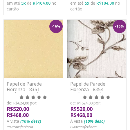
em até
5
x
de
R$104,00
no
em até
5
x
de
R$104,00
no
cartão
cartão
-16%
-16%
Papel de Parede
Papel de Parede
Fiorenza - 8351 -
Fiorenza - 8354 -
VINÍLICO LAVÁVEL
VINÍLICO LAVÁVEL
de:
por:
de:
por:
R$624,00
R$624,00
R$520,00
R$520,00
R$468,00
R$468,00
À vista
(10% desc)
À vista
(10% desc)
PIX/transferência
PIX/transferência