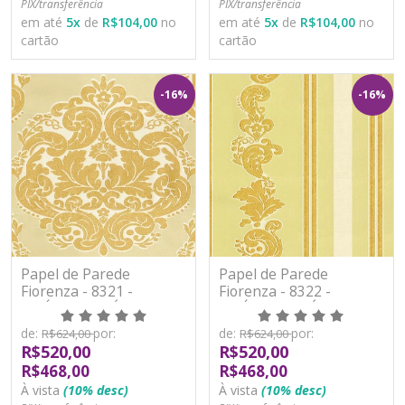
PIX/transferência
PIX/transferência
em até
5
x
de
R$104,00
no
em até
5
x
de
R$104,00
no
cartão
cartão
-16%
-16%
Papel de Parede
Papel de Parede
Fiorenza - 8321 -
Fiorenza - 8322 -
VINÍLICO LAVÁVEL
VINÍLICO LAVÁVEL
de:
por:
de:
por:
R$624,00
R$624,00
R$520,00
R$520,00
R$468,00
R$468,00
À vista
(10% desc)
À vista
(10% desc)