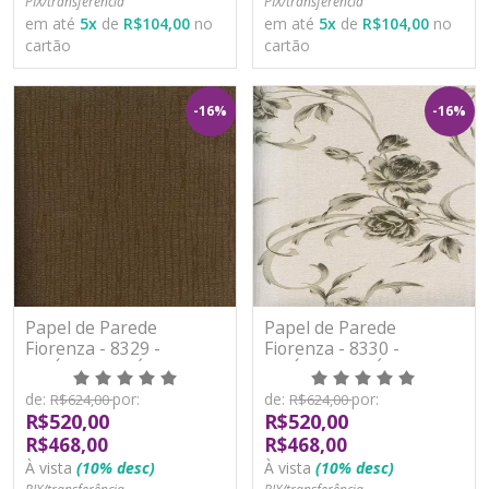
PIX/transferência
PIX/transferência
em até
5
x
de
R$104,00
no
em até
5
x
de
R$104,00
no
cartão
cartão
-16%
-16%
Papel de Parede
Papel de Parede
Fiorenza - 8329 -
Fiorenza - 8330 -
VINÍLICO LAVÁVEL
VINÍLICO LAVÁVEL
de:
por:
de:
por:
R$624,00
R$624,00
R$520,00
R$520,00
R$468,00
R$468,00
À vista
(10% desc)
À vista
(10% desc)