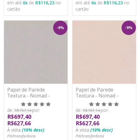
em até
6
x
de
R$116,23
no
em até
6
x
de
R$116,23
no
cartão
cartão
-9%
-9%
Papel de Parede
Papel de Parede
Textura - Nomad -
Textura - Nomad -
PP1104 - Vinílico
PP1105 - Vinílico
de:
por:
de:
por:
R$767,14
R$767,14
R$697,40
R$697,40
R$627,66
R$627,66
À vista
(10% desc)
À vista
(10% desc)
PIX/transferência
PIX/transferência