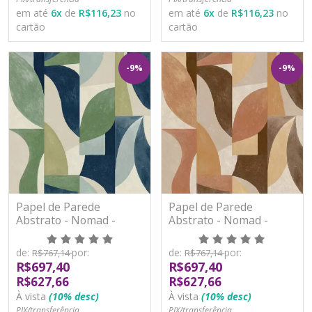
em até
6
x
de
R$116,23
no
em até
6
x
de
R$116,23
no
cartão
cartão
-9%
-9%
Papel de Parede
Papel de Parede
Abstrato - Nomad -
Abstrato - Nomad -
A50601 - Vinílico
A50602 - Vinílico
de:
por:
de:
por:
R$767,14
R$767,14
R$697,40
R$697,40
R$627,66
R$627,66
À vista
(10% desc)
À vista
(10% desc)
PIX/transferência
PIX/transferência