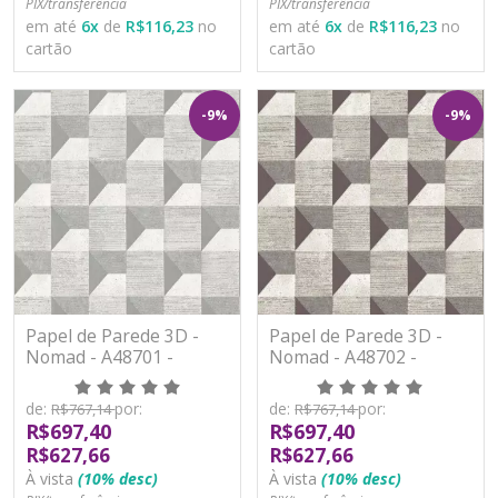
PIX/transferência
PIX/transferência
em até
6
x
de
R$116,23
no
em até
6
x
de
R$116,23
no
cartão
cartão
-9%
-9%
Papel de Parede 3D -
Papel de Parede 3D -
Nomad - A48701 -
Nomad - A48702 -
Vinílico
Vinílico
de:
por:
de:
por:
R$767,14
R$767,14
R$697,40
R$697,40
R$627,66
R$627,66
À vista
(10% desc)
À vista
(10% desc)