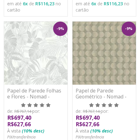
em até
6
x
de
R$116,23
no
em até
6
x
de
R$116,23
no
cartão
cartão
-9%
-9%
Papel de Parede Folhas
Papel de Parede
e Flores - Nomad -
Geométrico - Nomad -
A51303 - Vinílico
A53203 - Vinílico
de:
por:
de:
por:
R$767,14
R$767,14
R$697,40
R$697,40
R$627,66
R$627,66
À vista
(10% desc)
À vista
(10% desc)
PIX/transferência
PIX/transferência