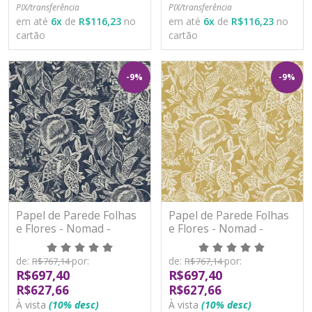
PIX/transferência
PIX/transferência
em até
6
x
de
R$116,23
no
em até
6
x
de
R$116,23
no
cartão
cartão
-9%
-9%
Papel de Parede Folhas
Papel de Parede Folhas
e Flores - Nomad -
e Flores - Nomad -
171801 - Vinílico
171802 - Vinílico
de:
por:
de:
por:
R$767,14
R$767,14
R$697,40
R$697,40
R$627,66
R$627,66
À vista
(10% desc)
À vista
(10% desc)