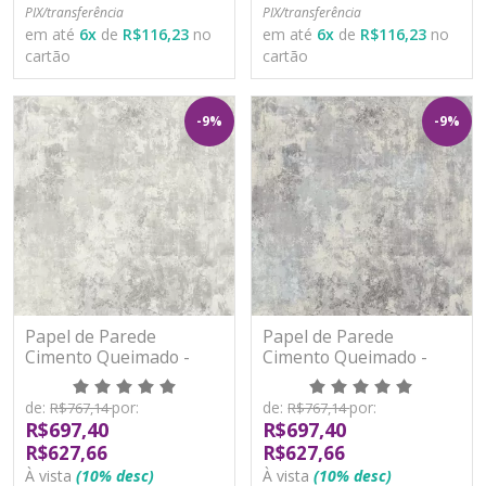
PIX/transferência
PIX/transferência
em até
6
x
de
R$116,23
no
em até
6
x
de
R$116,23
no
cartão
cartão
-9%
-9%
Papel de Parede
Papel de Parede
Cimento Queimado -
Cimento Queimado -
Nomad - 170802 -
Nomad - 170803 -
Vinílico
Vinílico
de:
por:
de:
por:
R$767,14
R$767,14
R$697,40
R$697,40
R$627,66
R$627,66
À vista
(10% desc)
À vista
(10% desc)