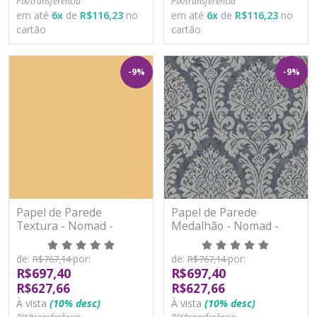
PIX/transferência
PIX/transferência
em até
6
x
de
R$116,23
no
em até
6
x
de
R$116,23
no
cartão
cartão
-9%
-9%
Papel de Parede
Papel de Parede
Textura - Nomad -
Medalhão - Nomad -
A48904 - Vinílico
A50101 - Vinílico
de:
por:
de:
por:
R$767,14
R$767,14
R$697,40
R$697,40
R$627,66
R$627,66
À vista
(10% desc)
À vista
(10% desc)