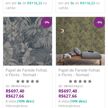
em até
6
x
de
R$116,23
no
em até
6
x
de
R$116,23
no
cartão
cartão
-9%
-9%
Papel de Parede Folhas
Papel de Parede Folhas
e Flores - Nomad -
e Flores - Nomad -
A51301 - Vinílico
A51302 - Vinílico
de:
por:
de:
por:
R$767,14
R$767,14
R$697,40
R$697,40
R$627,66
R$627,66
À vista
(10% desc)
À vista
(10% desc)
PIX/transferência
PIX/transferência