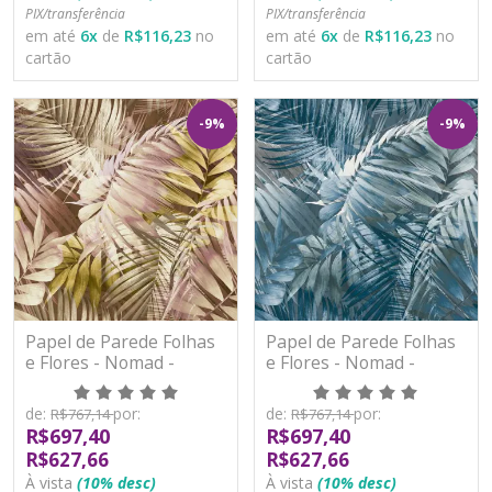
PIX/transferência
PIX/transferência
em até
6
x
de
R$116,23
no
em até
6
x
de
R$116,23
no
cartão
cartão
-9%
-9%
Papel de Parede Folhas
Papel de Parede Folhas
e Flores - Nomad -
e Flores - Nomad -
170703 - Vinílico
170705 - Vinílico
de:
por:
de:
por:
R$767,14
R$767,14
R$697,40
R$697,40
R$627,66
R$627,66
À vista
(10% desc)
À vista
(10% desc)