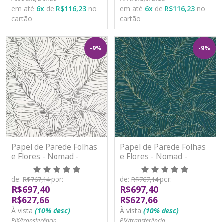
em até
6
x
de
R$116,23
no
em até
6
x
de
R$116,23
no
cartão
cartão
-9%
-9%
Papel de Parede Folhas
Papel de Parede Folhas
e Flores - Nomad -
e Flores - Nomad -
A50901 - Vinílico
A50902 - Vinílico
de:
por:
de:
por:
R$767,14
R$767,14
R$697,40
R$697,40
R$627,66
R$627,66
À vista
(10% desc)
À vista
(10% desc)
PIX/transferência
PIX/transferência