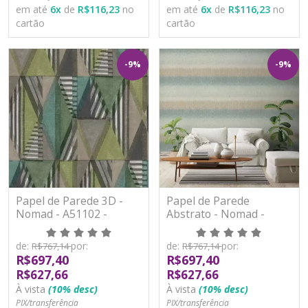
em até
6
x
de
R$116,23
no
em até
6
x
de
R$116,23
no
cartão
cartão
-9%
-9%
Papel de Parede 3D -
Papel de Parede
Nomad - A51102 -
Abstrato - Nomad -
Vinílico
A51201 - Vinílico
de:
por:
de:
por:
R$767,14
R$767,14
R$697,40
R$697,40
R$627,66
R$627,66
À vista
(10% desc)
À vista
(10% desc)
PIX/transferência
PIX/transferência