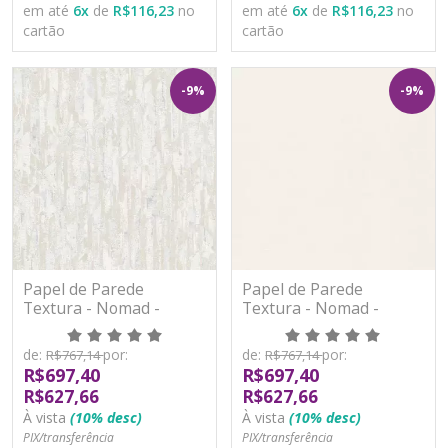
em até
6
x
de
R$116,23
no
em até
6
x
de
R$116,23
no
cartão
cartão
-9%
-9%
Papel de Parede
Papel de Parede
Textura - Nomad -
Textura - Nomad -
A53601 - Vinílico
PP1101 - Vinílico
de:
por:
de:
por:
R$767,14
R$767,14
R$697,40
R$697,40
R$627,66
R$627,66
À vista
(10% desc)
À vista
(10% desc)
PIX/transferência
PIX/transferência