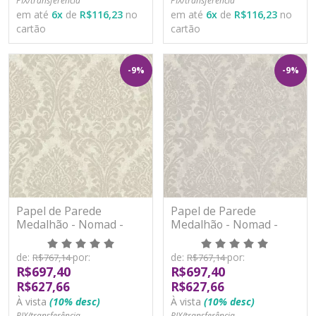
PIX/transferência
PIX/transferência
em até
6
x
de
R$116,23
no
em até
6
x
de
R$116,23
no
cartão
cartão
-9%
-9%
Papel de Parede
Papel de Parede
Medalhão - Nomad -
Medalhão - Nomad -
A50103 - Vinílico
A50105 - Vinílico
de:
por:
de:
por:
R$767,14
R$767,14
R$697,40
R$697,40
R$627,66
R$627,66
À vista
(10% desc)
À vista
(10% desc)
PIX/transferência
PIX/transferência