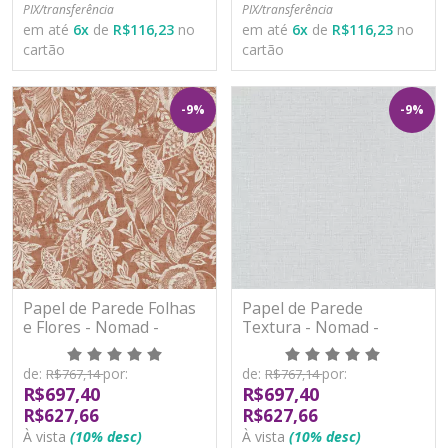
PIX/transferência
PIX/transferência
em até
6
x
de
R$116,23
no
em até
6
x
de
R$116,23
no
cartão
cartão
-9%
-9%
Papel de Parede Folhas
Papel de Parede
e Flores - Nomad -
Textura - Nomad -
171804 - Vinílico
A47003 - Vinílico
de:
por:
de:
por:
R$767,14
R$767,14
R$697,40
R$697,40
R$627,66
R$627,66
À vista
(10% desc)
À vista
(10% desc)