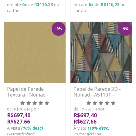
em até
6
x
de
R$116,23
no
em até
6
x
de
R$116,23
no
cartão
cartão
-9%
-9%
Papel de Parede
Papel de Parede 3D -
Textura - Nomad -
Nomad - A51101 -
A51023 - Vinílico
Vinílico
de:
por:
de:
por:
R$767,14
R$767,14
R$697,40
R$697,40
R$627,66
R$627,66
À vista
(10% desc)
À vista
(10% desc)
PIX/transferência
PIX/transferência