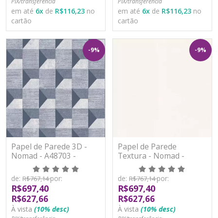
PIX/transferência
PIX/transferência
em até
6
x
de
R$116,23
no
em até
6
x
de
R$116,23
no
cartão
cartão
-9%
-9%
Papel de Parede 3D -
Papel de Parede
Nomad - A48703 -
Textura - Nomad -
Vinílico
A48901 - Vinílico
de:
por:
de:
por:
R$767,14
R$767,14
R$697,40
R$697,40
R$627,66
R$627,66
À vista
(10% desc)
À vista
(10% desc)