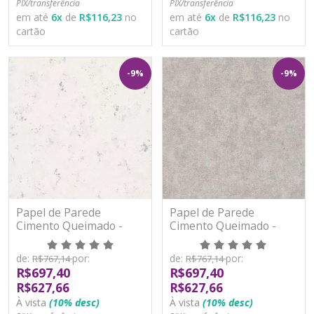
PIX/transferência
PIX/transferência
em até
6
x
de
R$116,23
no
em até
6
x
de
R$116,23
no
cartão
cartão
-9%
-9%
Papel de Parede
Papel de Parede
Cimento Queimado -
Cimento Queimado -
Nomad - A48604 -
Nomad - A48605 -
Vinílico
Vinílico
de:
por:
de:
por:
R$767,14
R$767,14
R$697,40
R$697,40
R$627,66
R$627,66
À vista
(10% desc)
À vista
(10% desc)