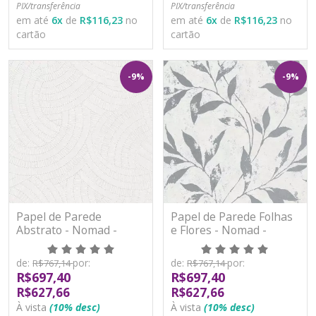
PIX/transferência
PIX/transferência
em até
6
x
de
R$116,23
no
em até
6
x
de
R$116,23
no
cartão
cartão
-9%
-9%
Papel de Parede
Papel de Parede Folhas
Abstrato - Nomad -
e Flores - Nomad -
A48101 - Vinílico
A48301 - Vinílico
de:
por:
de:
por:
R$767,14
R$767,14
R$697,40
R$697,40
R$627,66
R$627,66
À vista
(10% desc)
À vista
(10% desc)