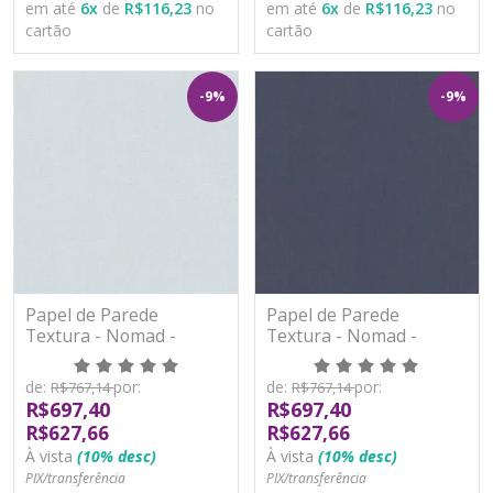
em até
6
x
de
R$116,23
no
em até
6
x
de
R$116,23
no
cartão
cartão
-9%
-9%
Papel de Parede
Papel de Parede
Textura - Nomad -
Textura - Nomad -
PP1106 - Vinílico
PP1108 - Vinílico
de:
por:
de:
por:
R$767,14
R$767,14
R$697,40
R$697,40
R$627,66
R$627,66
À vista
(10% desc)
À vista
(10% desc)
PIX/transferência
PIX/transferência