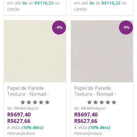
em até
6
x
de
R$116,23
no
em até
6
x
de
R$116,23
no
cartão
cartão
-9%
-9%
Papel de Parede
Papel de Parede
Textura - Nomad -
Textura - Nomad -
PP1102 - Vinílico
PP1103 - Vinílico
de:
por:
de:
por:
R$767,14
R$767,14
R$697,40
R$697,40
R$627,66
R$627,66
À vista
(10% desc)
À vista
(10% desc)
PIX/transferência
PIX/transferência