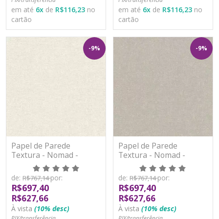
em até
6
x
de
R$116,23
no
em até
6
x
de
R$116,23
no
cartão
cartão
-9%
-9%
Papel de Parede
Papel de Parede
Textura - Nomad -
Textura - Nomad -
A50201 - Vinílico
A50202 - Vinílico
de:
por:
de:
por:
R$767,14
R$767,14
R$697,40
R$697,40
R$627,66
R$627,66
À vista
(10% desc)
À vista
(10% desc)
PIX/transferência
PIX/transferência