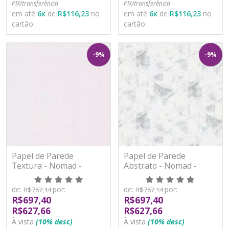
PIX/transferência
PIX/transferência
em até
6
x
de
R$116,23
no
em até
6
x
de
R$116,23
no
cartão
cartão
-9%
-9%
Papel de Parede
Papel de Parede
Textura - Nomad -
Abstrato - Nomad -
A48401 - Vinílico
A48501 - Vinílico
de:
por:
de:
por:
R$767,14
R$767,14
R$697,40
R$697,40
R$627,66
R$627,66
À vista
(10% desc)
À vista
(10% desc)