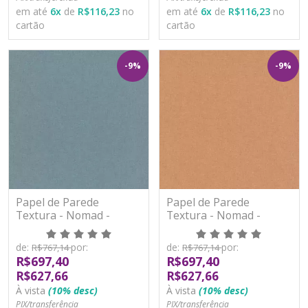
em até
6
x
de
R$116,23
no
em até
6
x
de
R$116,23
no
cartão
cartão
-9%
-9%
Papel de Parede
Papel de Parede
Textura - Nomad -
Textura - Nomad -
A51020 - Vinílico
A51021 - Vinílico
de:
por:
de:
por:
R$767,14
R$767,14
R$697,40
R$697,40
R$627,66
R$627,66
À vista
(10% desc)
À vista
(10% desc)
PIX/transferência
PIX/transferência