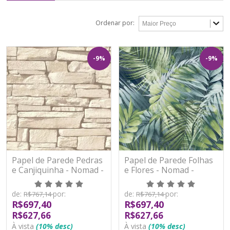
Ordenar por:
-9%
-9%
Papel de Parede Pedras
Papel de Parede Folhas
e Canjiquinha - Nomad -
e Flores - Nomad -
115403 - Vinílico
170702 - Vinílico
de:
por:
de:
por:
R$767,14
R$767,14
R$697,40
R$697,40
R$627,66
R$627,66
À vista
(10% desc)
À vista
(10% desc)