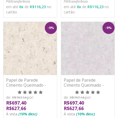
PIX/transferência
PIX/transferência
em até
6
x
de
R$116,23
no
em até
6
x
de
R$116,23
no
cartão
cartão
-9%
-9%
Papel de Parede
Papel de Parede
Cimento Queimado -
Cimento Queimado -
Nomad - A48601 -
Nomad - A48603 -
Vinílico
Vinílico
de:
por:
de:
por:
R$767,14
R$767,14
R$697,40
R$697,40
R$627,66
R$627,66
À vista
(10% desc)
À vista
(10% desc)