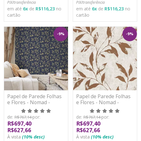
PIX/transferência
PIX/transferência
em até
6
x
de
R$116,23
no
em até
6
x
de
R$116,23
no
cartão
cartão
-9%
-9%
Papel de Parede Folhas
Papel de Parede Folhas
e Flores - Nomad -
e Flores - Nomad -
A48302 - Vinílico
A48303 - Vinílico
de:
por:
de:
por:
R$767,14
R$767,14
R$697,40
R$697,40
R$627,66
R$627,66
À vista
(10% desc)
À vista
(10% desc)