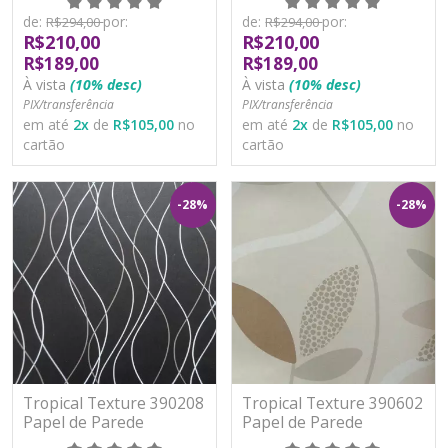
Lavável
Lavável
de:
por:
de:
por:
R$294,00
R$294,00
R$210,00
R$210,00
R$189,00
R$189,00
À vista
(10% desc)
À vista
(10% desc)
PIX/transferência
PIX/transferência
em até
2
x
de
R$105,00
no
em até
2
x
de
R$105,00
no
cartão
cartão
-28%
-28%
Tropical Texture 390208
Tropical Texture 390602
Papel de Parede
Papel de Parede
Moderno Vinílico
Moderno Vinílico