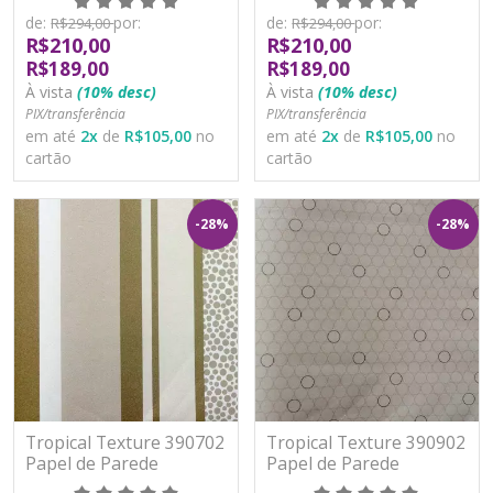
Lavável
Lavável
de:
por:
de:
por:
R$294,00
R$294,00
R$210,00
R$210,00
R$189,00
R$189,00
À vista
(10% desc)
À vista
(10% desc)
PIX/transferência
PIX/transferência
em até
2
x
de
R$105,00
no
em até
2
x
de
R$105,00
no
cartão
cartão
-28%
-28%
Tropical Texture 390702
Tropical Texture 390902
Papel de Parede
Papel de Parede
Moderno Vinílico
Moderno Vinílico