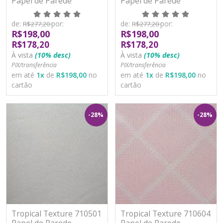
Papel de Parede
Papel de Parede
Moderno Vinílico
Moderno Vinílico
Lavável
Lavável
de:
por:
de:
por:
R$277,20
R$277,20
R$198,00
R$198,00
R$178,20
R$178,20
À vista
(10% desc)
À vista
(10% desc)
PIX/transferência
PIX/transferência
em até
1
x
de
R$198,00
no
em até
1
x
de
R$198,00
no
cartão
cartão
-28%
-28%
Tropical Texture 710501
Tropical Texture 710604
Papel de Parede
Papel de Parede