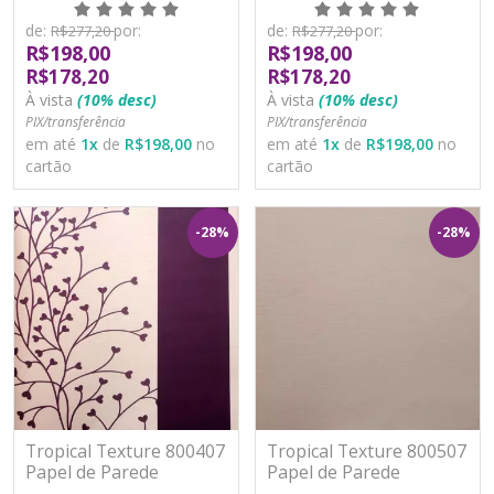
Moderno Vinílico
Moderno Vinílico
Lavável
Lavável
de:
por:
de:
por:
R$277,20
R$277,20
R$198,00
R$198,00
R$178,20
R$178,20
À vista
(10% desc)
À vista
(10% desc)
PIX/transferência
PIX/transferência
em até
1
x
de
R$198,00
no
em até
1
x
de
R$198,00
no
cartão
cartão
-28%
-28%
Tropical Texture 800407
Tropical Texture 800507
Papel de Parede
Papel de Parede
Moderno Vinílico
Moderno Vinílico