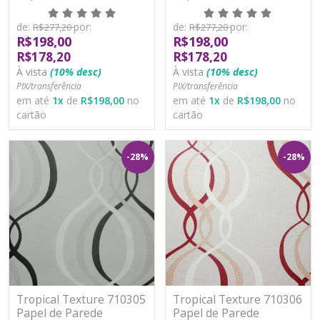
Moderno Vinílico
Moderno Vinílico
Lavável
Lavável
de:
por:
de:
por:
R$277,20
R$277,20
R$198,00
R$198,00
R$178,20
R$178,20
À vista
(10% desc)
À vista
(10% desc)
PIX/transferência
PIX/transferência
em até
1
x
de
R$198,00
no
em até
1
x
de
R$198,00
no
cartão
cartão
-28%
-28%
Tropical Texture 710305
Tropical Texture 710306
Papel de Parede
Papel de Parede