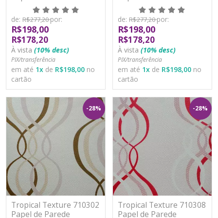
Moderno Vinílico
Moderno Vinílico
Lavável
Lavável
de:
por:
de:
por:
R$277,20
R$277,20
R$198,00
R$198,00
R$178,20
R$178,20
À vista
(10% desc)
À vista
(10% desc)
PIX/transferência
PIX/transferência
em até
1
x
de
R$198,00
no
em até
1
x
de
R$198,00
no
cartão
cartão
-28%
-28%
Tropical Texture 710302
Tropical Texture 710308
Papel de Parede
Papel de Parede