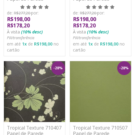
Moderno Vinílico
Moderno Vinílico
Lavável
Lavável
de:
por:
de:
por:
R$277,20
R$277,20
R$198,00
R$198,00
R$178,20
R$178,20
À vista
(10% desc)
À vista
(10% desc)
PIX/transferência
PIX/transferência
em até
1
x
de
R$198,00
no
em até
1
x
de
R$198,00
no
cartão
cartão
-28%
-28%
Tropical Texture 710407
Tropical Texture 710507
Papel de Parede
Papel de Parede