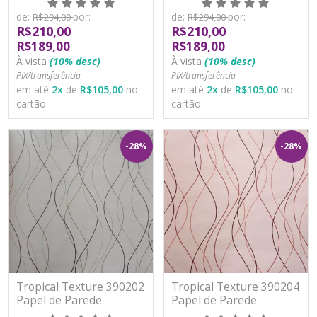
Lavável
Lavável
de:
por:
de:
por:
R$294,00
R$294,00
R$210,00
R$210,00
R$189,00
R$189,00
À vista
(10% desc)
À vista
(10% desc)
PIX/transferência
PIX/transferência
em até
2
x
de
R$105,00
no
em até
2
x
de
R$105,00
no
cartão
cartão
-28%
-28%
Tropical Texture 390202
Tropical Texture 390204
Papel de Parede
Papel de Parede
Moderno Vinílico
Moderno Vinílico