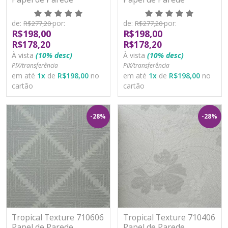
Moderno Vinílico
Moderno Vinílico
Lavável
Lavável
de:
por:
de:
por:
R$277,20
R$277,20
R$198,00
R$198,00
R$178,20
R$178,20
À vista
(10% desc)
À vista
(10% desc)
PIX/transferência
PIX/transferência
em até
1
x
de
R$198,00
no
em até
1
x
de
R$198,00
no
cartão
cartão
-28%
-28%
Tropical Texture 710606
Tropical Texture 710406
Papel de Parede
Papel de Parede