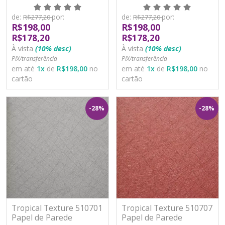
Moderno Vinílico
Moderno Vinílico
Lavável
Lavável
de:
por:
de:
por:
R$277,20
R$277,20
R$198,00
R$198,00
R$178,20
R$178,20
À vista
(10% desc)
À vista
(10% desc)
PIX/transferência
PIX/transferência
em até
1
x
de
R$198,00
no
em até
1
x
de
R$198,00
no
cartão
cartão
-28%
-28%
Tropical Texture 510701
Tropical Texture 510707
Papel de Parede
Papel de Parede