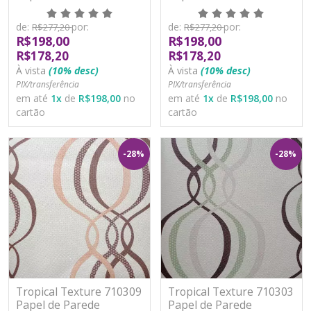
Moderno Vinílico
Moderno Vinílico
Lavável
Lavável
de:
por:
de:
por:
R$277,20
R$277,20
R$198,00
R$198,00
R$178,20
R$178,20
À vista
(10% desc)
À vista
(10% desc)
PIX/transferência
PIX/transferência
em até
1
x
de
R$198,00
no
em até
1
x
de
R$198,00
no
cartão
cartão
-28%
-28%
Tropical Texture 710309
Tropical Texture 710303
Papel de Parede
Papel de Parede