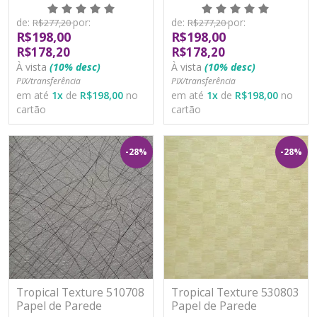
Moderno Vinílico
Moderno Vinílico
Lavável
Lavável
de:
por:
de:
por:
R$277,20
R$277,20
R$198,00
R$198,00
R$178,20
R$178,20
À vista
(10% desc)
À vista
(10% desc)
PIX/transferência
PIX/transferência
em até
1
x
de
R$198,00
no
em até
1
x
de
R$198,00
no
cartão
cartão
-28%
-28%
Tropical Texture 510708
Tropical Texture 530803
Papel de Parede
Papel de Parede