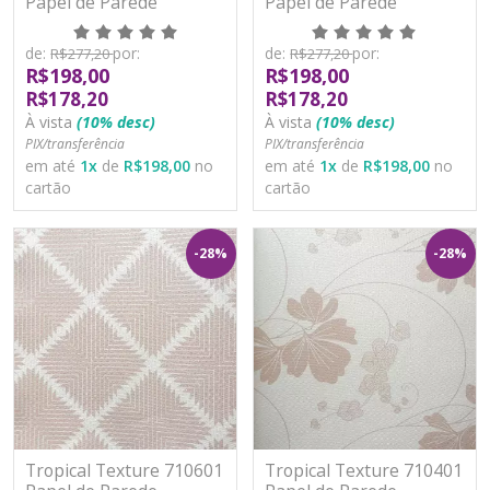
Papel de Parede
Papel de Parede
Moderno Vinílico
Moderno Vinílico
Lavável
Lavável
de:
por:
de:
por:
R$277,20
R$277,20
R$198,00
R$198,00
R$178,20
R$178,20
À vista
(10% desc)
À vista
(10% desc)
PIX/transferência
PIX/transferência
em até
1
x
de
R$198,00
no
em até
1
x
de
R$198,00
no
cartão
cartão
-28%
-28%
Tropical Texture 710601
Tropical Texture 710401