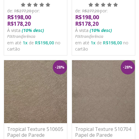
Moderno Vinílico
Moderno Vinílico
Lavável
Lavável
de:
por:
de:
por:
R$277,20
R$277,20
R$198,00
R$198,00
R$178,20
R$178,20
À vista
(10% desc)
À vista
(10% desc)
PIX/transferência
PIX/transferência
em até
1
x
de
R$198,00
no
em até
1
x
de
R$198,00
no
cartão
cartão
-28%
-28%
Tropical Texture 510605
Tropical Texture 510704
Papel de Parede
Papel de Parede