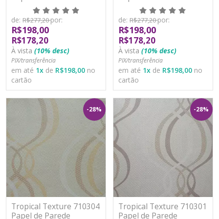
Moderno Vinílico
Moderno Vinílico
Lavável
Lavável
de:
por:
de:
por:
R$277,20
R$277,20
R$198,00
R$198,00
R$178,20
R$178,20
À vista
(10% desc)
À vista
(10% desc)
PIX/transferência
PIX/transferência
em até
1
x
de
R$198,00
no
em até
1
x
de
R$198,00
no
cartão
cartão
-28%
-28%
Tropical Texture 710304
Tropical Texture 710301
Papel de Parede
Papel de Parede