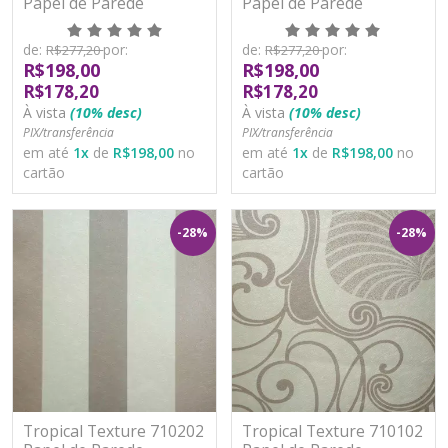
Papel de Parede
Papel de Parede
Moderno Vinílico
Moderno Vinílico
Lavável
Lavável
de:
por:
de:
por:
R$277,20
R$277,20
R$198,00
R$198,00
R$178,20
R$178,20
À vista
(10% desc)
À vista
(10% desc)
PIX/transferência
PIX/transferência
em até
1
x
de
R$198,00
no
em até
1
x
de
R$198,00
no
cartão
cartão
-28%
-28%
Tropical Texture 710202
Tropical Texture 710102