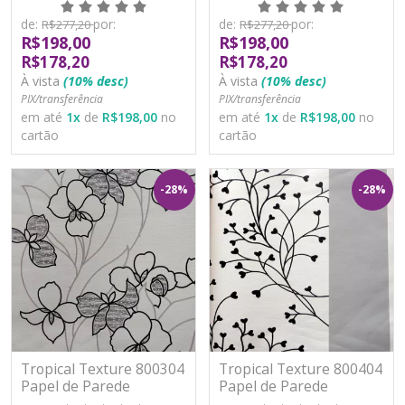
Lavável
Lavável
de:
por:
de:
por:
R$277,20
R$277,20
R$198,00
R$198,00
R$178,20
R$178,20
À vista
(10% desc)
À vista
(10% desc)
PIX/transferência
PIX/transferência
em até
1
x
de
R$198,00
no
em até
1
x
de
R$198,00
no
cartão
cartão
-28%
-28%
Tropical Texture 800304
Tropical Texture 800404
Papel de Parede
Papel de Parede
Moderno Vinílico
Moderno Vinílico