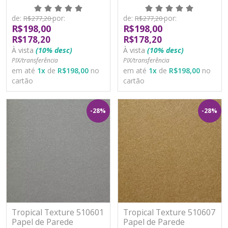
Moderno Vinílico
Moderno Vinílico
Lavável
Lavável
de:
por:
de:
por:
R$277,20
R$277,20
R$198,00
R$198,00
R$178,20
R$178,20
À vista
(10% desc)
À vista
(10% desc)
PIX/transferência
PIX/transferência
em até
1
x
de
R$198,00
no
em até
1
x
de
R$198,00
no
cartão
cartão
-28%
-28%
Tropical Texture 510601
Tropical Texture 510607
Papel de Parede
Papel de Parede