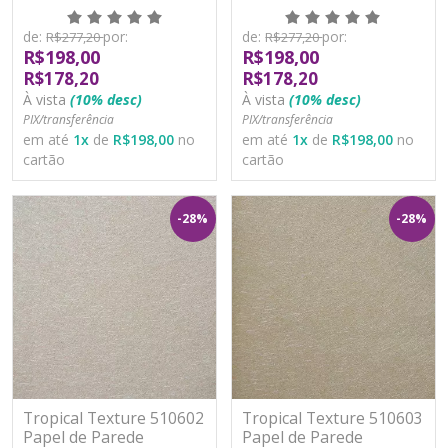
Moderno Vinílico
Moderno Vinílico
Lavável
Lavável
de:
por:
de:
por:
R$277,20
R$277,20
R$198,00
R$198,00
R$178,20
R$178,20
À vista
(10% desc)
À vista
(10% desc)
PIX/transferência
PIX/transferência
em até
1
x
de
R$198,00
no
em até
1
x
de
R$198,00
no
cartão
cartão
-28%
-28%
Tropical Texture 510602
Tropical Texture 510603
Papel de Parede
Papel de Parede