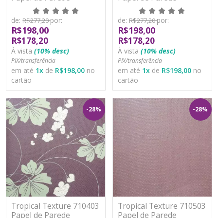
Moderno Vinílico
Moderno Vinílico
Lavável
Lavável
de:
por:
de:
por:
R$277,20
R$277,20
R$198,00
R$198,00
R$178,20
R$178,20
À vista
(10% desc)
À vista
(10% desc)
PIX/transferência
PIX/transferência
em até
1
x
de
R$198,00
no
em até
1
x
de
R$198,00
no
cartão
cartão
-28%
-28%
Tropical Texture 710403
Tropical Texture 710503
Papel de Parede
Papel de Parede