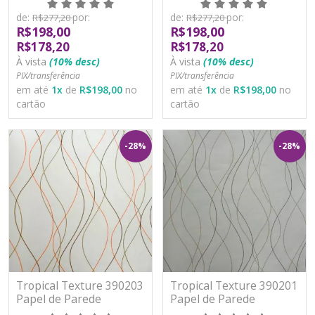
Lavável
Lavável
de:
por:
de:
por:
R$277,20
R$277,20
R$198,00
R$198,00
R$178,20
R$178,20
À vista
(10% desc)
À vista
(10% desc)
PIX/transferência
PIX/transferência
em até
1
x
de
R$198,00
no
em até
1
x
de
R$198,00
no
cartão
cartão
-28%
-28%
Tropical Texture 390203
Tropical Texture 390201
Papel de Parede
Papel de Parede
Moderno Vinílico
Moderno Vinílico