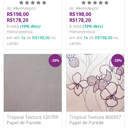
Moderno Vinílico
Moderno Vinílico
Lavável
Lavável
de:
por:
de:
por:
R$277,20
R$277,20
R$198,00
R$198,00
R$178,20
R$178,20
À vista
(10% desc)
À vista
(10% desc)
PIX/transferência
PIX/transferência
em até
1
x
de
R$198,00
no
em até
1
x
de
R$198,00
no
cartão
cartão
-28%
-28%
Tropical Texture 530709
Tropical Texture 800307
Papel de Parede
Papel de Parede