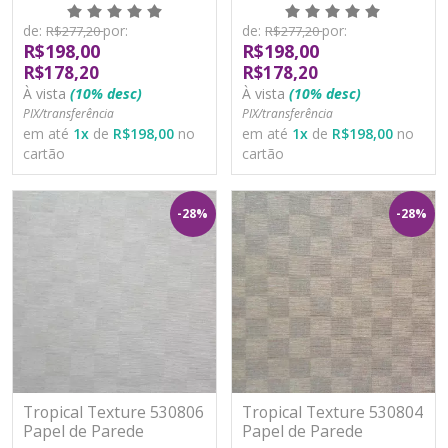
Moderno Vinílico
Moderno Vinílico
Lavável
Lavável
de:
por:
de:
por:
R$277,20
R$277,20
R$198,00
R$198,00
R$178,20
R$178,20
À vista
(10% desc)
À vista
(10% desc)
PIX/transferência
PIX/transferência
em até
1
x
de
R$198,00
no
em até
1
x
de
R$198,00
no
cartão
cartão
-28%
-28%
Tropical Texture 530806
Tropical Texture 530804
Papel de Parede
Papel de Parede