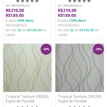
Lavável
Lavável
de:
por:
de:
por:
R$294,00
R$294,00
R$210,00
R$210,00
R$189,00
R$189,00
À vista
(10% desc)
À vista
(10% desc)
PIX/transferência
PIX/transferência
em até
2
x
de
R$105,00
no
em até
2
x
de
R$105,00
no
cartão
cartão
-28%
-28%
Tropical Texture 390205
Tropical Texture 390209
Papel de Parede
Papel de Parede
Moderno Vinílico
Moderno Vinílico