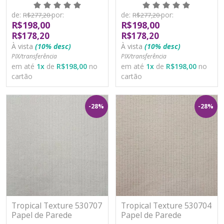
Moderno Vinílico
Moderno Vinílico
Lavável
Lavável
de:
por:
de:
por:
R$277,20
R$277,20
R$198,00
R$198,00
R$178,20
R$178,20
À vista
(10% desc)
À vista
(10% desc)
PIX/transferência
PIX/transferência
em até
1
x
de
R$198,00
no
em até
1
x
de
R$198,00
no
cartão
cartão
-28%
-28%
Tropical Texture 530707
Tropical Texture 530704
Papel de Parede
Papel de Parede