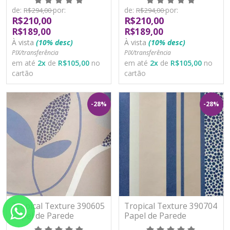
Lavável
Lavável
de:
por:
de:
por:
R$294,00
R$294,00
R$210,00
R$210,00
R$189,00
R$189,00
À vista
(10% desc)
À vista
(10% desc)
PIX/transferência
PIX/transferência
em até
2
x
de
R$105,00
no
em até
2
x
de
R$105,00
no
cartão
cartão
-28%
-28%
Tropical Texture 390605
Tropical Texture 390704
Papel de Parede
Papel de Parede
Moderno Vinílico
Moderno Vinílico