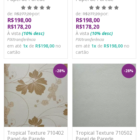
Moderno Vinílico
Moderno Vinílico
Lavável
Lavável
de:
por:
de:
por:
R$277,20
R$277,20
R$198,00
R$198,00
R$178,20
R$178,20
À vista
(10% desc)
À vista
(10% desc)
PIX/transferência
PIX/transferência
em até
1
x
de
R$198,00
no
em até
1
x
de
R$198,00
no
cartão
cartão
-28%
-28%
Tropical Texture 710402
Tropical Texture 710502
Papel de Parede
Papel de Parede