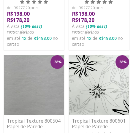
Lavável
Lavável
de:
por:
de:
por:
R$277,20
R$277,20
R$198,00
R$198,00
R$178,20
R$178,20
À vista
(10% desc)
À vista
(10% desc)
PIX/transferência
PIX/transferência
em até
1
x
de
R$198,00
no
em até
1
x
de
R$198,00
no
cartão
cartão
-28%
-28%
Tropical Texture 800504
Tropical Texture 800601
Papel de Parede
Papel de Parede
Moderno Vinílico
Moderno Vinílico