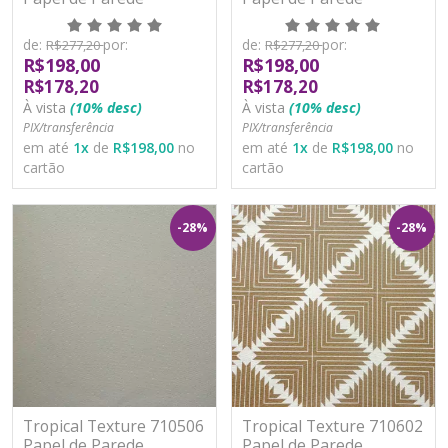
Moderno Vinílico
Moderno Vinílico
Lavável
Lavável
de:
por:
de:
por:
R$277,20
R$277,20
R$198,00
R$198,00
R$178,20
R$178,20
À vista
(10% desc)
À vista
(10% desc)
PIX/transferência
PIX/transferência
em até
1
x
de
R$198,00
no
em até
1
x
de
R$198,00
no
cartão
cartão
-28%
-28%
Tropical Texture 710506
Tropical Texture 710602
Papel de Parede
Papel de Parede