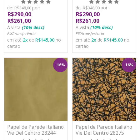
de:
por:
de:
por:
R$348,00
R$348,00
R$290,00
R$290,00
R$261,00
R$261,00
À vista
(10% desc)
À vista
(10% desc)
PIX/transferência
PIX/transferência
em até
2
x
de
R$145,00
no
em até
2
x
de
R$145,00
no
cartão
cartão
-16%
-16%
Papel de Parede Italiano
Papel de Parede Italiano
Vie Del Centro 28244
Vie Del Centro 28275
Vinílico Lavável
Vinílico Lavável