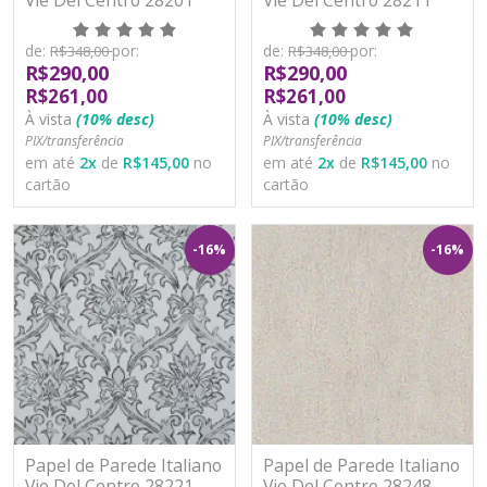
Vinílico Lavável
Vinílico Lavável
de:
por:
de:
por:
R$348,00
R$348,00
R$290,00
R$290,00
R$261,00
R$261,00
À vista
(10% desc)
À vista
(10% desc)
PIX/transferência
PIX/transferência
em até
2
x
de
R$145,00
no
em até
2
x
de
R$145,00
no
cartão
cartão
-16%
-16%
Papel de Parede Italiano
Papel de Parede Italiano
Vie Del Centro 28221
Vie Del Centro 28248