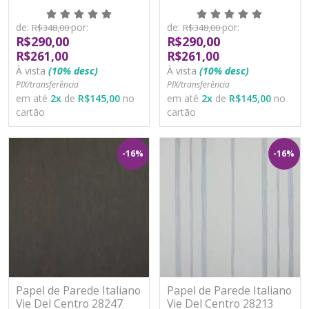
Vinílico Lavável
Vinílico Lavável
de:
por:
de:
por:
R$348,00
R$348,00
R$290,00
R$290,00
R$261,00
R$261,00
À vista
(10% desc)
À vista
(10% desc)
PIX/transferência
PIX/transferência
em até
2
x
de
R$145,00
no
em até
2
x
de
R$145,00
no
cartão
cartão
-16%
-16%
Papel de Parede Italiano
Papel de Parede Italiano
Vie Del Centro 28247
Vie Del Centro 28213