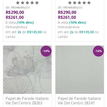
Vinílico Lavável
Vinílico Lavável
de:
por:
de:
por:
R$348,00
R$348,00
R$290,00
R$290,00
R$261,00
R$261,00
À vista
(10% desc)
À vista
(10% desc)
PIX/transferência
PIX/transferência
em até
2
x
de
R$145,00
no
em até
2
x
de
R$145,00
no
cartão
cartão
-16%
-16%
Papel de Parede Italiano
Papel de Parede Italiano
Vie Del Centro 28263
Vie Del Centro 28241