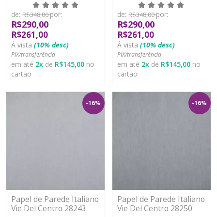
Vinílico Lavável
Vinílico Lavável
de:
por:
de:
por:
R$348,00
R$348,00
R$290,00
R$290,00
R$261,00
R$261,00
À vista
(10% desc)
À vista
(10% desc)
PIX/transferência
PIX/transferência
em até
2
x
de
R$145,00
no
em até
2
x
de
R$145,00
no
cartão
cartão
-16%
-16%
Papel de Parede Italiano
Papel de Parede Italiano
Vie Del Centro 28243
Vie Del Centro 28250