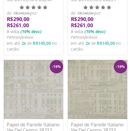
Vinílico Lavável
Vinílico Lavável
de:
por:
de:
por:
R$348,00
R$348,00
R$290,00
R$290,00
R$261,00
R$261,00
À vista
(10% desc)
À vista
(10% desc)
PIX/transferência
PIX/transferência
em até
2
x
de
R$145,00
no
em até
2
x
de
R$145,00
no
cartão
cartão
-16%
-16%
Papel de Parede Italiano
Papel de Parede Italiano
Vie Del Centro 28232
Vie Del Centro 28233