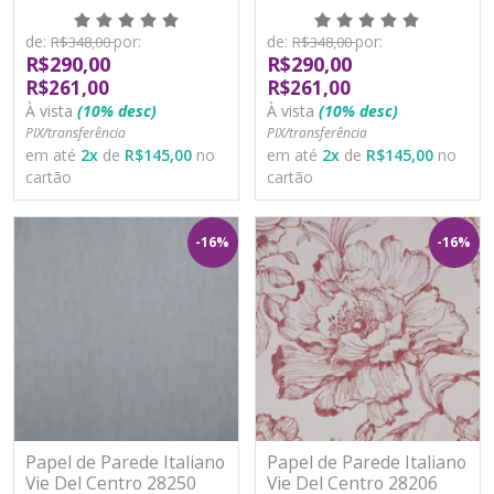
Vinílico Lavável
Vinílico Lavável
de:
por:
de:
por:
R$348,00
R$348,00
R$290,00
R$290,00
R$261,00
R$261,00
À vista
(10% desc)
À vista
(10% desc)
PIX/transferência
PIX/transferência
em até
2
x
de
R$145,00
no
em até
2
x
de
R$145,00
no
cartão
cartão
-16%
-16%
Papel de Parede Italiano
Papel de Parede Italiano
Vie Del Centro 28250
Vie Del Centro 28206