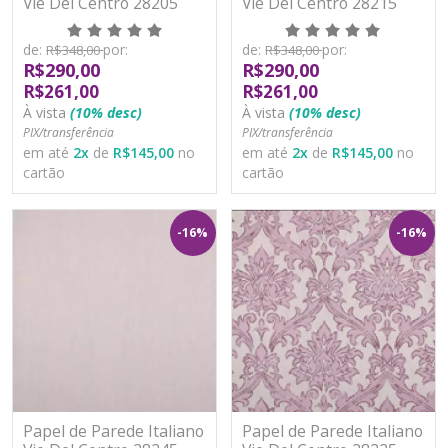
Vie Del Centro 28205
Vie Del Centro 28215
Vinílico Lavável
Vinílico lavável
de:
por:
de:
por:
R$348,00
R$348,00
R$290,00
R$290,00
R$261,00
R$261,00
À vista
(10% desc)
À vista
(10% desc)
PIX/transferência
PIX/transferência
em até
2
x
de
R$145,00
no
em até
2
x
de
R$145,00
no
cartão
cartão
-16%
-16%
Papel de Parede Italiano
Papel de Parede Italiano