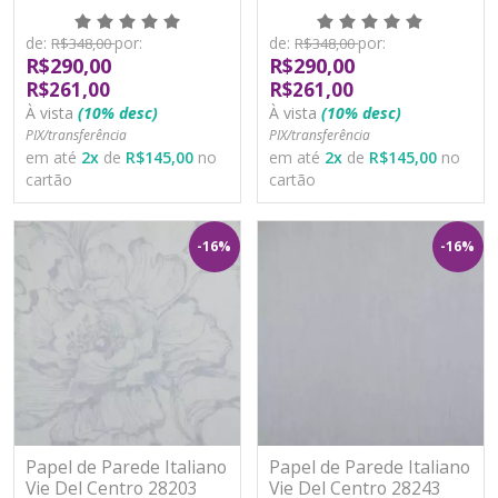
Vinílico Lavável
Vinílico Lavável
de:
por:
de:
por:
R$348,00
R$348,00
R$290,00
R$290,00
R$261,00
R$261,00
À vista
(10% desc)
À vista
(10% desc)
PIX/transferência
PIX/transferência
em até
2
x
de
R$145,00
no
em até
2
x
de
R$145,00
no
cartão
cartão
-16%
-16%
Papel de Parede Italiano
Papel de Parede Italiano
Vie Del Centro 28203
Vie Del Centro 28243