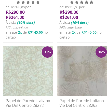
Vinílico Lavável
Vinílico Lavável
de:
por:
de:
por:
R$348,00
R$348,00
R$290,00
R$290,00
R$261,00
R$261,00
À vista
(10% desc)
À vista
(10% desc)
PIX/transferência
PIX/transferência
em até
2
x
de
R$145,00
no
em até
2
x
de
R$145,00
no
cartão
cartão
-16%
-16%
Papel de Parede Italiano
Papel de Parede Italiano
Vie Del Centro 28272
Vie Del Centro 28262