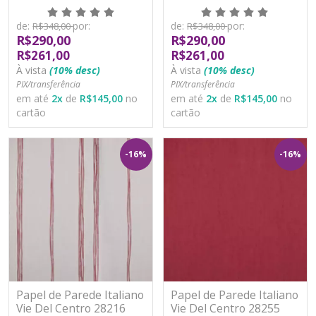
Vinílico Lavável
Vinílico Lavável
de:
por:
de:
por:
R$348,00
R$348,00
R$290,00
R$290,00
R$261,00
R$261,00
À vista
(10% desc)
À vista
(10% desc)
PIX/transferência
PIX/transferência
em até
2
x
de
R$145,00
no
em até
2
x
de
R$145,00
no
cartão
cartão
-16%
-16%
Papel de Parede Italiano
Papel de Parede Italiano
Vie Del Centro 28216
Vie Del Centro 28255