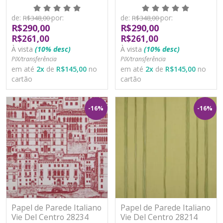
Vinílico Lavável
Vinílico Lavável
de:
por:
de:
por:
R$348,00
R$348,00
R$290,00
R$290,00
R$261,00
R$261,00
À vista
(10% desc)
À vista
(10% desc)
PIX/transferência
PIX/transferência
em até
2
x
de
R$145,00
no
em até
2
x
de
R$145,00
no
cartão
cartão
-16%
-16%
Papel de Parede Italiano
Papel de Parede Italiano
Vie Del Centro 28234
Vie Del Centro 28214