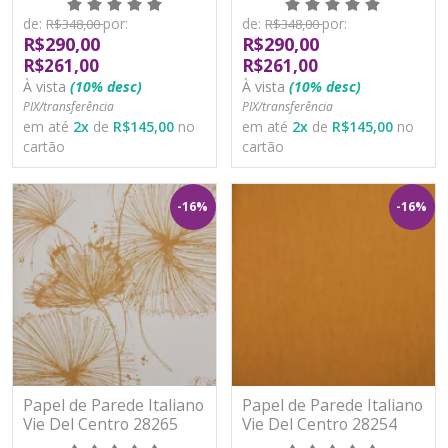
de:
por:
de:
por:
R$348,00
R$348,00
R$290,00
R$290,00
R$261,00
R$261,00
À vista
(10% desc)
À vista
(10% desc)
PIX/transferência
PIX/transferência
em até
2
x
de
R$145,00
no
em até
2
x
de
R$145,00
no
cartão
cartão
-16%
-16%
Papel de Parede Italiano
Papel de Parede Italiano
Vie Del Centro 28265
Vie Del Centro 28254
Vinílico Lavável
Vinílico Lavável