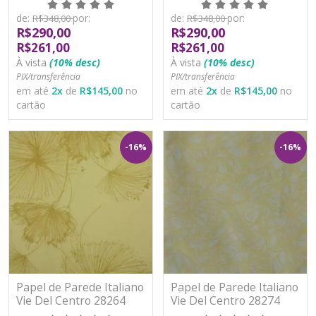
de:
por:
de:
por:
R$348,00
R$348,00
R$290,00
R$290,00
R$261,00
R$261,00
À vista
(10% desc)
À vista
(10% desc)
PIX/transferência
PIX/transferência
em até
2
x
de
R$145,00
no
em até
2
x
de
R$145,00
no
cartão
cartão
-16%
-16%
Papel de Parede Italiano
Papel de Parede Italiano
Vie Del Centro 28264
Vie Del Centro 28274
Vinílico Lavável
Vinílico Lavável