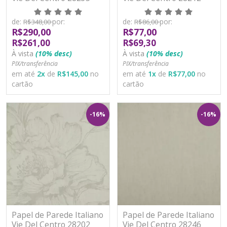
Vinílico Lavável
Vinílico Lavável
de:
por:
de:
por:
R$348,00
R$86,00
R$290,00
R$77,00
R$261,00
R$69,30
À vista
(10% desc)
À vista
(10% desc)
PIX/transferência
PIX/transferência
em até
2
x
de
R$145,00
no
em até
1
x
de
R$77,00
no
cartão
cartão
-16%
-16%
Papel de Parede Italiano
Papel de Parede Italiano
Vie Del Centro 28202
Vie Del Centro 28246