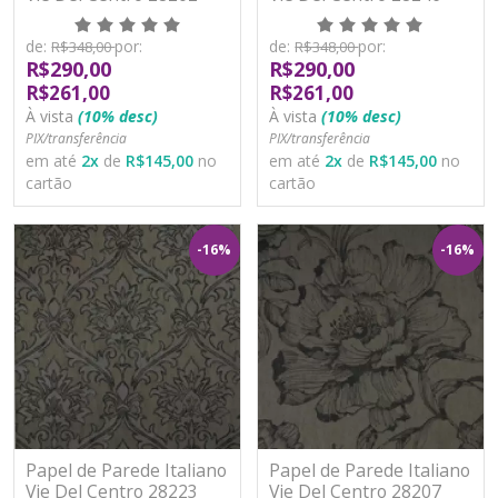
Vinílico Lavável
Vinílico Lavável
de:
por:
de:
por:
R$348,00
R$348,00
R$290,00
R$290,00
R$261,00
R$261,00
À vista
(10% desc)
À vista
(10% desc)
PIX/transferência
PIX/transferência
em até
2
x
de
R$145,00
no
em até
2
x
de
R$145,00
no
cartão
cartão
-16%
-16%
Papel de Parede Italiano
Papel de Parede Italiano
Vie Del Centro 28223
Vie Del Centro 28207