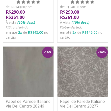
Vinílico Lavável
Vinílico Lavável
de:
por:
de:
por:
R$348,00
R$348,00
R$290,00
R$290,00
R$261,00
R$261,00
À vista
(10% desc)
À vista
(10% desc)
PIX/transferência
PIX/transferência
em até
2
x
de
R$145,00
no
em até
2
x
de
R$145,00
no
cartão
cartão
-16%
-16%
Papel de Parede Italiano
Papel de Parede Italiano
Vie Del Centro 28246
Vie Del Centro 28277
Vinílico Lavável
Vinílico Lavável