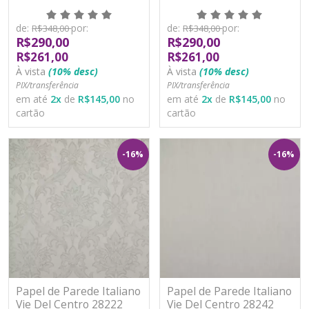
Vinílico Lavável
Vinílico Lavável
de:
por:
de:
por:
R$348,00
R$348,00
R$290,00
R$290,00
R$261,00
R$261,00
À vista
(10% desc)
À vista
(10% desc)
PIX/transferência
PIX/transferência
em até
2
x
de
R$145,00
no
em até
2
x
de
R$145,00
no
cartão
cartão
-16%
-16%
Papel de Parede Italiano
Papel de Parede Italiano
Vie Del Centro 28222
Vie Del Centro 28242