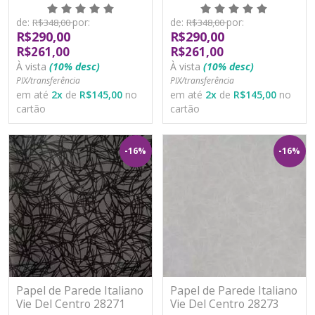
Vinílico Lavável
Vinílico Lavável
de:
por:
de:
por:
R$348,00
R$348,00
R$290,00
R$290,00
R$261,00
R$261,00
À vista
(10% desc)
À vista
(10% desc)
PIX/transferência
PIX/transferência
em até
2
x
de
R$145,00
no
em até
2
x
de
R$145,00
no
cartão
cartão
-16%
-16%
Papel de Parede Italiano
Papel de Parede Italiano
Vie Del Centro 28271
Vie Del Centro 28273