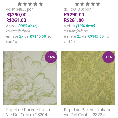
Vinílico Lavável
Vinílico Lavável
de:
por:
de:
por:
R$348,00
R$348,00
R$290,00
R$290,00
R$261,00
R$261,00
À vista
(10% desc)
À vista
(10% desc)
PIX/transferência
PIX/transferência
em até
2
x
de
R$145,00
no
em até
2
x
de
R$145,00
no
cartão
cartão
-16%
-16%
Papel de Parede Italiano
Papel de Parede Italiano
Vie Del Centro 28204
Vie Del Centro 28224