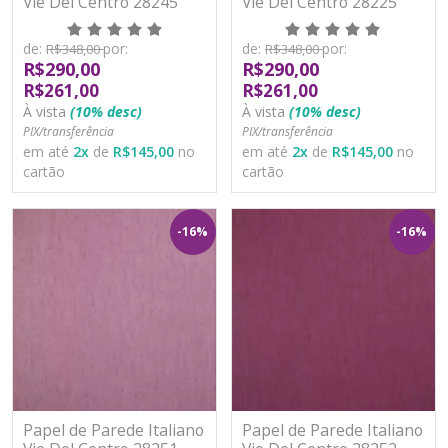
Vie Del Centro 28245
Vie Del Centro 28225
Vinílico Lavável
Vinílico Lavável
de:
por:
de:
por:
R$348,00
R$348,00
R$290,00
R$290,00
R$261,00
R$261,00
À vista
(10% desc)
À vista
(10% desc)
PIX/transferência
PIX/transferência
em até
2
x
de
R$145,00
no
em até
2
x
de
R$145,00
no
cartão
cartão
-16%
-16%
Papel de Parede Italiano
Papel de Parede Italiano