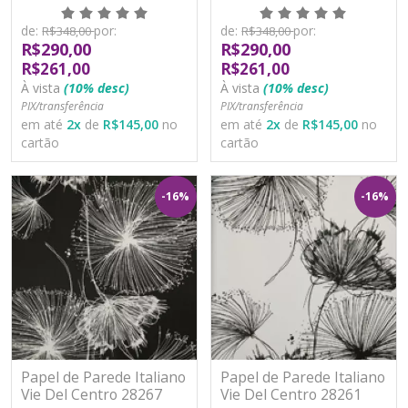
Vinílico Lavável
Vinílico Lavável
de:
por:
de:
por:
R$348,00
R$348,00
R$290,00
R$290,00
R$261,00
R$261,00
À vista
(10% desc)
À vista
(10% desc)
PIX/transferência
PIX/transferência
em até
2
x
de
R$145,00
no
em até
2
x
de
R$145,00
no
cartão
cartão
-16%
-16%
Papel de Parede Italiano
Papel de Parede Italiano
Vie Del Centro 28267
Vie Del Centro 28261