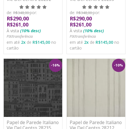
Vinílico Lavável
Vinílico Lavável
de:
por:
de:
por:
R$348,00
R$348,00
R$290,00
R$290,00
R$261,00
R$261,00
À vista
(10% desc)
À vista
(10% desc)
PIX/transferência
PIX/transferência
em até
2
x
de
R$145,00
no
em até
2
x
de
R$145,00
no
cartão
cartão
-16%
-10%
Papel de Parede Italiano
Papel de Parede Italiano
Vie Del Centro 28235
Vie Del Centro 28212