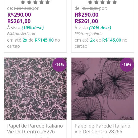
de:
por:
de:
por:
R$348,00
R$348,00
R$290,00
R$290,00
R$261,00
R$261,00
À vista
(10% desc)
À vista
(10% desc)
PIX/transferência
PIX/transferência
em até
2
x
de
R$145,00
no
em até
2
x
de
R$145,00
no
cartão
cartão
-16%
-16%
Papel de Parede Italiano
Papel de Parede Italiano
Vie Del Centro 28276
Vie Del Centro 28266
Vinílico Lavável
Vinílico Lavável