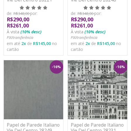
Vinílico Lavável
Vinílico Lavável
de:
por:
de:
por:
R$348,00
R$348,00
R$290,00
R$290,00
R$261,00
R$261,00
À vista
(10% desc)
À vista
(10% desc)
PIX/transferência
PIX/transferência
em até
2
x
de
R$145,00
no
em até
2
x
de
R$145,00
no
cartão
cartão
-16%
-16%
Papel de Parede Italiano
Papel de Parede Italiano
Vie Del Centro 28249
Vie Del Centro 28231