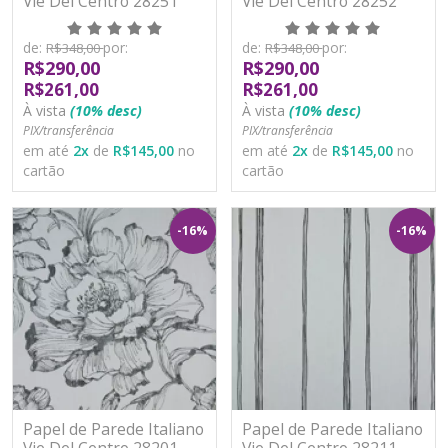
Vie Del Centro 28251
Vie Del Centro 28252
Vinílico Lavável
Vinílico Lavável
de:
por:
de:
por:
R$348,00
R$348,00
R$290,00
R$290,00
R$261,00
R$261,00
À vista
(10% desc)
À vista
(10% desc)
PIX/transferência
PIX/transferência
em até
2
x
de
R$145,00
no
em até
2
x
de
R$145,00
no
cartão
cartão
-16%
-16%
Papel de Parede Italiano
Papel de Parede Italiano
Vie Del Centro 28201
Vie Del Centro 28211