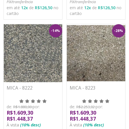
PIX/transferência
PIX/transferência
em até
12
x
de
R$126,50
no
em até
12
x
de
R$126,50
no
cartão
cartão
-14%
-28%
MICA - 8222
MICA - 8223
de:
por:
de:
por:
R$1.880,00
R$2.253,02
R$1.609,30
R$1.609,30
R$1.448,37
R$1.448,37
À vista
(10% desc)
À vista
(10% desc)