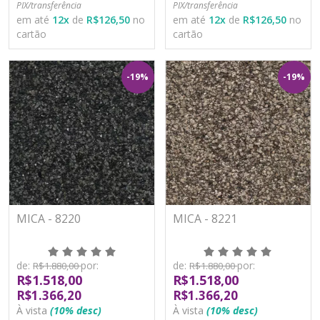
PIX/transferência
PIX/transferência
em até
12
x
de
R$126,50
no
em até
12
x
de
R$126,50
no
cartão
cartão
-19%
-19%
MICA - 8220
MICA - 8221
de:
por:
de:
por:
R$1.880,00
R$1.880,00
R$1.518,00
R$1.518,00
R$1.366,20
R$1.366,20
À vista
(10% desc)
À vista
(10% desc)