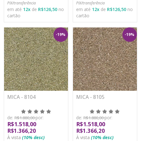
PIX/transferência
PIX/transferência
em até
12
x
de
R$126,50
no
em até
12
x
de
R$126,50
no
cartão
cartão
-19%
-19%
MICA - 8104
MICA - 8105
de:
por:
de:
por:
R$1.880,00
R$1.880,00
R$1.518,00
R$1.518,00
R$1.366,20
R$1.366,20
À vista
(10% desc)
À vista
(10% desc)