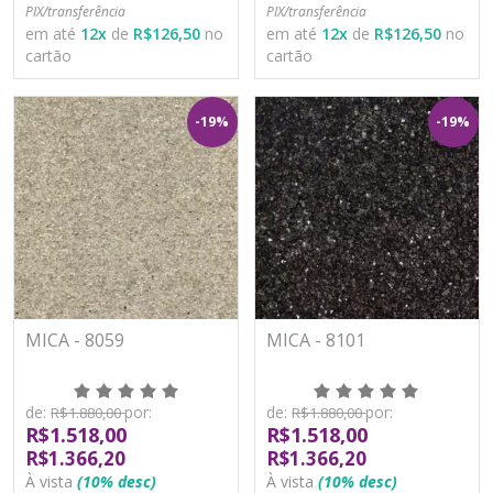
PIX/transferência
PIX/transferência
em até
12
x
de
R$126,50
no
em até
12
x
de
R$126,50
no
cartão
cartão
-19%
-19%
MICA - 8059
MICA - 8101
de:
por:
de:
por:
R$1.880,00
R$1.880,00
R$1.518,00
R$1.518,00
R$1.366,20
R$1.366,20
À vista
(10% desc)
À vista
(10% desc)