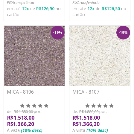
PIX/transferência
PIX/transferência
em até
12
x
de
R$126,50
no
em até
12
x
de
R$126,50
no
cartão
cartão
-19%
-19%
MICA - 8106
MICA - 8107
de:
por:
de:
por:
R$1.880,00
R$1.880,00
R$1.518,00
R$1.518,00
R$1.366,20
R$1.366,20
À vista
(10% desc)
À vista
(10% desc)