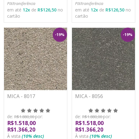
PIX/transferência
PIX/transferência
em até
12
x
de
R$126,50
no
em até
12
x
de
R$126,50
no
cartão
cartão
-19%
-19%
MICA - 8017
MICA - 8056
de:
por:
de:
por:
R$1.880,00
R$1.880,00
R$1.518,00
R$1.518,00
R$1.366,20
R$1.366,20
À vista
(10% desc)
À vista
(10% desc)