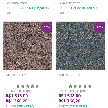
PIX/transferência
PIX/transferência
em até
12
x
de
R$126,50
no
em até
12
x
de
R$126,50
no
cartão
cartão
-19%
-19%
MICA - 8015
MICA - 8016
de:
por:
de:
por:
R$1.880,00
R$1.880,00
R$1.518,00
R$1.518,00
R$1.366,20
R$1.366,20
À vista
(10% desc)
À vista
(10% desc)