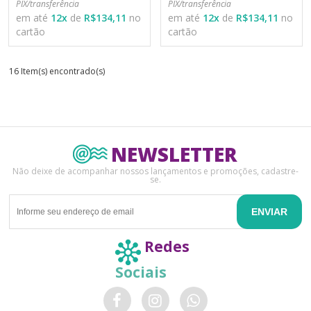
PIX/transferência
PIX/transferência
em até
12
x
de
R$134,11
no
em até
12
x
de
R$134,11
no
cartão
cartão
16 Item(s) encontrado(s)
NEWSLETTER
Não deixe de acompanhar nossos lançamentos e promoções, cadastre-
se.
ENVIAR
Redes
Sociais