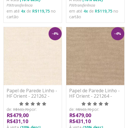
PIX/transferência
PIX/transferência
em até
4
x
de
R$119,75
no
em até
4
x
de
R$119,75
no
cartão
cartão
-4%
-4%
Papel de Parede Linho -
Papel de Parede Linho -
HF Orient - 221262 -
HF Orient - 221264 -
Vinílico - TNT
Vinílico - TNT
de:
por:
de:
por:
R$503,70
R$503,70
R$479,00
R$479,00
R$431,10
R$431,10
À vista
(10% desc)
À vista
(10% desc)