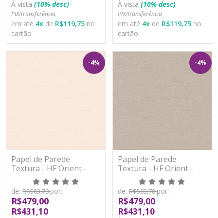
À vista
(10% desc)
À vista
(10% desc)
PIX/transferência
PIX/transferência
em até
4
x
de
R$119,75
no
em até
4
x
de
R$119,75
no
cartão
cartão
-4%
-4%
Papel de Parede
Papel de Parede
Textura - HF Orient -
Textura - HF Orient -
121058 - Vinílico - TNT
121059 - Vinílico - TNT
de:
por:
de:
por:
R$503,70
R$503,70
R$479,00
R$479,00
R$431,10
R$431,10