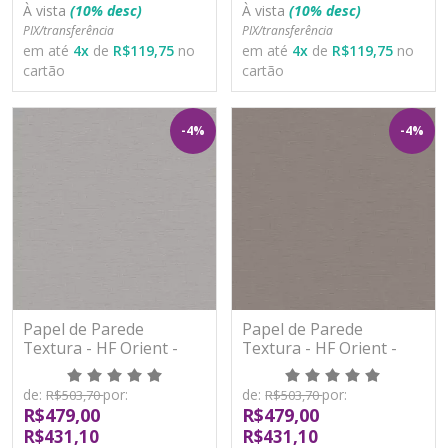
À vista
(10% desc)
À vista
(10% desc)
PIX/transferência
PIX/transferência
em até
4
x
de
R$119,75
no
em até
4
x
de
R$119,75
no
cartão
cartão
-4%
-4%
Papel de Parede
Papel de Parede
Textura - HF Orient -
Textura - HF Orient -
121053 - Vinílico - TNT
121054 - Vinílico - TNT
de:
por:
de:
por:
R$503,70
R$503,70
R$479,00
R$479,00
R$431,10
R$431,10