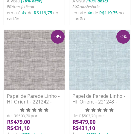
À vista
(10% desc)
À vista
(10% desc)
PIX/transferência
PIX/transferência
em até
4
x
de
R$119,75
no
em até
4
x
de
R$119,75
no
cartão
cartão
-4%
-4%
Papel de Parede Linho -
Papel de Parede Linho -
HF Orient - 221242 -
HF Orient - 221243 -
Vinílico - TNT
Vinílico - TNT
de:
por:
de:
por:
R$503,70
R$503,70
R$479,00
R$479,00
R$431,10
R$431,10