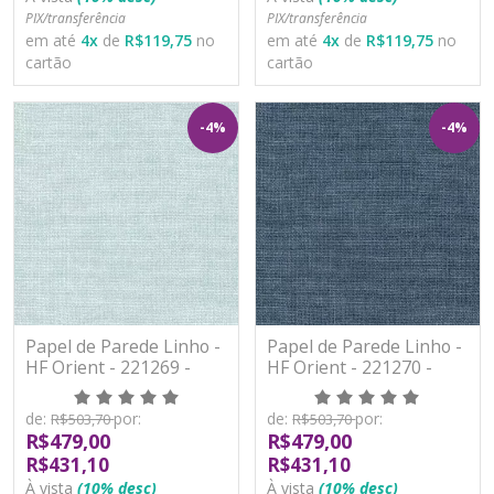
PIX/transferência
PIX/transferência
em até
4
x
de
R$119,75
no
em até
4
x
de
R$119,75
no
cartão
cartão
-4%
-4%
Papel de Parede Linho -
Papel de Parede Linho -
HF Orient - 221269 -
HF Orient - 221270 -
Vinílico - TNT
Vinílico - TNT
de:
por:
de:
por:
R$503,70
R$503,70
R$479,00
R$479,00
R$431,10
R$431,10
À vista
(10% desc)
À vista
(10% desc)