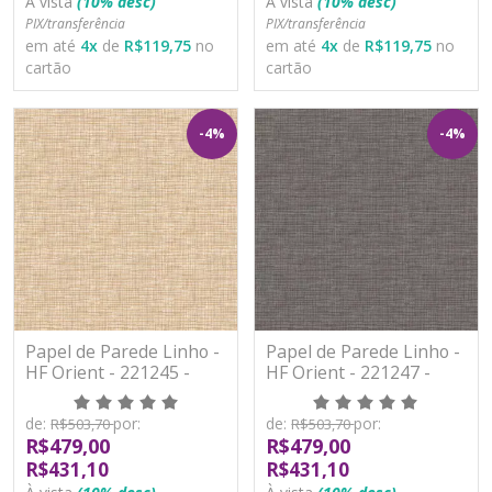
À vista
(10% desc)
À vista
(10% desc)
PIX/transferência
PIX/transferência
em até
4
x
de
R$119,75
no
em até
4
x
de
R$119,75
no
cartão
cartão
-4%
-4%
Papel de Parede Linho -
Papel de Parede Linho -
HF Orient - 221245 -
HF Orient - 221247 -
Vinílico - TNT
Vinílico - TNT
de:
por:
de:
por:
R$503,70
R$503,70
R$479,00
R$479,00
R$431,10
R$431,10