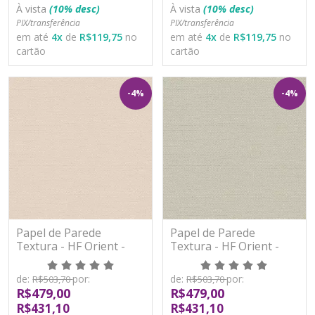
À vista
(10% desc)
À vista
(10% desc)
PIX/transferência
PIX/transferência
em até
4
x
de
R$119,75
no
em até
4
x
de
R$119,75
no
cartão
cartão
-4%
-4%
Papel de Parede
Papel de Parede
Textura - HF Orient -
Textura - HF Orient -
121033 - Vinílico - TNT
121036 - Vinílico - TNT
de:
por:
de:
por:
R$503,70
R$503,70
R$479,00
R$479,00
R$431,10
R$431,10