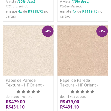
À vista
(10% desc)
À vista
(10% desc)
PIX/transferência
PIX/transferência
em até
4
x
de
R$119,75
no
em até
4
x
de
R$119,75
no
cartão
cartão
-4%
-4%
Papel de Parede
Papel de Parede
Textura - HF Orient -
Textura - HF Orient -
221233 - Vinílico - TNT
221234 - Vinílico - TNT
de:
por:
de:
por:
R$503,70
R$503,70
R$479,00
R$479,00
R$431,10
R$431,10