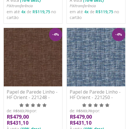
À vista
(10% desc)
À vista
(10% desc)
PIX/transferência
PIX/transferência
em até
4
x
de
R$119,75
no
em até
4
x
de
R$119,75
no
cartão
cartão
-4%
-4%
Papel de Parede Linho -
Papel de Parede Linho -
HF Orient - 221248 -
HF Orient - 221250 -
Vinílico - TNT
Vinílico - TNT
de:
por:
de:
por:
R$503,70
R$503,70
R$479,00
R$479,00
R$431,10
R$431,10
À vista
(10% desc)
À vista
(10% desc)