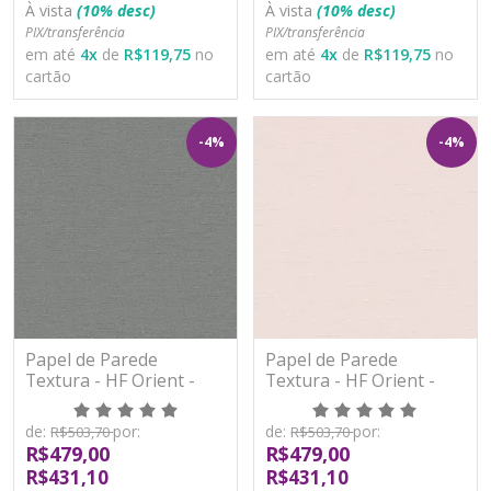
À vista
(10% desc)
À vista
(10% desc)
PIX/transferência
PIX/transferência
em até
4
x
de
R$119,75
no
em até
4
x
de
R$119,75
no
cartão
cartão
-4%
-4%
Papel de Parede
Papel de Parede
Textura - HF Orient -
Textura - HF Orient -
121056 - Vinílico - TNT
121057 - Vinílico - TNT
de:
por:
de:
por:
R$503,70
R$503,70
R$479,00
R$479,00
R$431,10
R$431,10