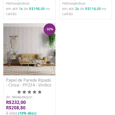
PIX/transferência
PIX/transferência
em até
1
x
de
R$198,00
no
em até
2
x
de
R$116,00
no
cartão
cartão
-32%
Papel de Parede Ripado
- Cinza - PP234 - Vinílico
de:
por:
R$342,00
R$232,00
R$208,80
À vista
(10% desc)