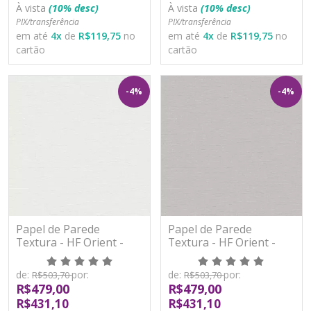
À vista
(10% desc)
À vista
(10% desc)
PIX/transferência
PIX/transferência
em até
4
x
de
R$119,75
no
em até
4
x
de
R$119,75
no
cartão
cartão
-4%
-4%
Papel de Parede
Papel de Parede
Textura - HF Orient -
Textura - HF Orient -
121051 - Vinílico - TNT
121052 - Vinílico - TNT
de:
por:
de:
por:
R$503,70
R$503,70
R$479,00
R$479,00
R$431,10
R$431,10