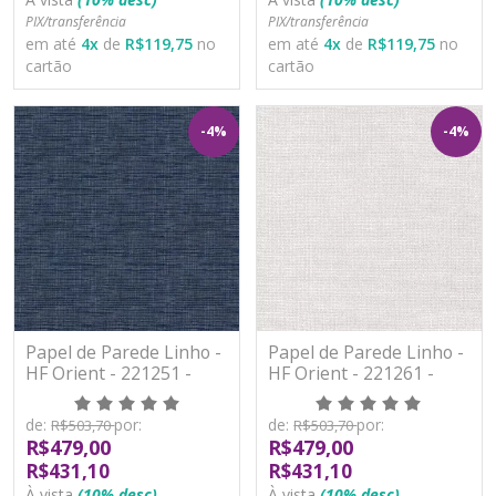
PIX/transferência
PIX/transferência
em até
4
x
de
R$119,75
no
em até
4
x
de
R$119,75
no
cartão
cartão
-4%
-4%
Papel de Parede Linho -
Papel de Parede Linho -
HF Orient - 221251 -
HF Orient - 221261 -
Vinílico - TNT
Vinílico - TNT
de:
por:
de:
por:
R$503,70
R$503,70
R$479,00
R$479,00
R$431,10
R$431,10
À vista
(10% desc)
À vista
(10% desc)