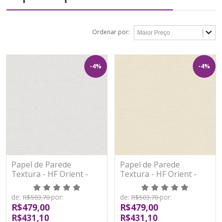
Ordenar por:
-4%
-4%
Papel de Parede
Papel de Parede
Textura - HF Orient -
Textura - HF Orient -
121031 - Vinílico - TNT
121032 - Vinílico - TNT
de:
por:
de:
por:
R$503,70
R$503,70
R$479,00
R$479,00
R$431,10
R$431,10