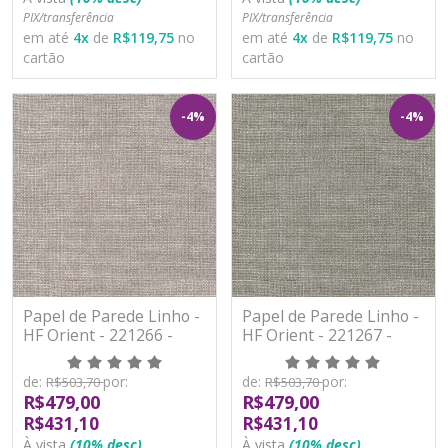
PIX/transferência
PIX/transferência
em até
4
x
de
R$119,75
no
em até
4
x
de
R$119,75
no
cartão
cartão
-4%
-4%
Papel de Parede Linho -
Papel de Parede Linho -
HF Orient - 221266 -
HF Orient - 221267 -
Vinílico - TNT
Vinílico - TNT
de:
por:
de:
por:
R$503,70
R$503,70
R$479,00
R$479,00
R$431,10
R$431,10
À vista
(10% desc)
À vista
(10% desc)