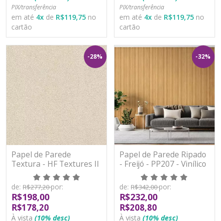
PIX/transferência
PIX/transferência
em até
4
x
de
R$119,75
no
em até
4
x
de
R$119,75
no
cartão
cartão
-28%
-32%
Papel de Parede
Papel de Parede Ripado
Textura - HF Textures II
- Freijó - PP207 - Vinílico
- 507089 - Vinílico
de:
por:
de:
por:
R$277,20
R$342,00
R$198,00
R$232,00
R$178,20
R$208,80
À vista
(10% desc)
À vista
(10% desc)