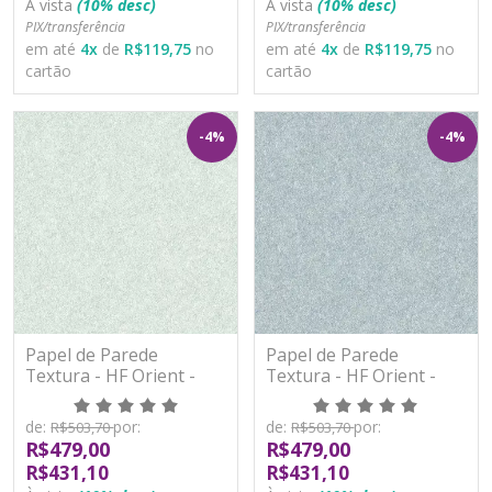
À vista
(10% desc)
À vista
(10% desc)
PIX/transferência
PIX/transferência
em até
4
x
de
R$119,75
no
em até
4
x
de
R$119,75
no
cartão
cartão
-4%
-4%
Papel de Parede
Papel de Parede
Textura - HF Orient -
Textura - HF Orient -
221235 - Vinílico - TNT
221236 - Vinílico - TNT
de:
por:
de:
por:
R$503,70
R$503,70
R$479,00
R$479,00
R$431,10
R$431,10