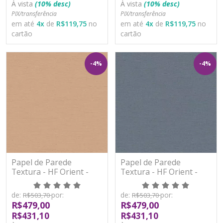
À vista
(10% desc)
À vista
(10% desc)
PIX/transferência
PIX/transferência
em até
4
x
de
R$119,75
no
em até
4
x
de
R$119,75
no
cartão
cartão
-4%
-4%
Papel de Parede
Papel de Parede
Textura - HF Orient -
Textura - HF Orient -
121060 - Vinílico - TNT
121062 - Vinílico - TNT
de:
por:
de:
por:
R$503,70
R$503,70
R$479,00
R$479,00
R$431,10
R$431,10