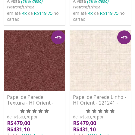
À vista
(10% desc)
À vista
(10% desc)
PIX/transferência
PIX/transferência
em até
4
x
de
R$119,75
no
em até
4
x
de
R$119,75
no
cartão
cartão
-4%
-4%
Papel de Parede
Papel de Parede Linho -
Textura - HF Orient -
HF Orient - 221241 -
221238 - Vinílico - TNT
Vinílico - TNT
de:
por:
de:
por:
R$503,70
R$503,70
R$479,00
R$479,00
R$431,10
R$431,10