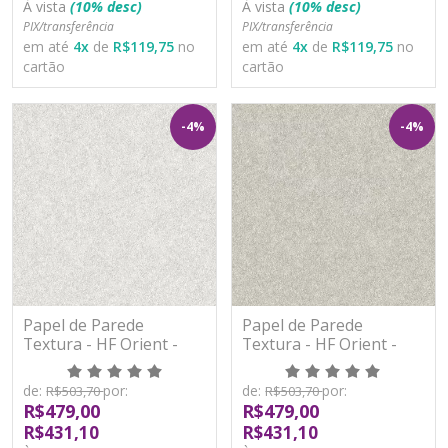
À vista
(10% desc)
À vista
(10% desc)
PIX/transferência
PIX/transferência
em até
4
x
de
R$119,75
no
em até
4
x
de
R$119,75
no
cartão
cartão
-4%
-4%
Papel de Parede
Papel de Parede
Textura - HF Orient -
Textura - HF Orient -
221231 - Vinílico - TNT
221232 - Vinílico - TNT
de:
por:
de:
por:
R$503,70
R$503,70
R$479,00
R$479,00
R$431,10
R$431,10