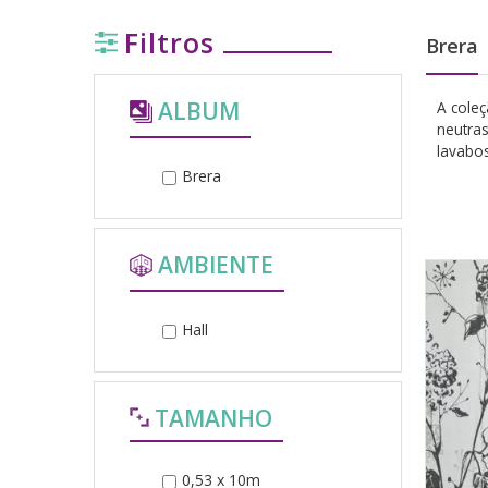
Filtros
Brera
ALBUM
A coleç
neutras
lavabos
Brera
AMBIENTE
Hall
TAMANHO
0,53 x 10m