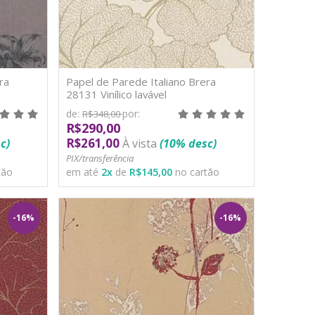
ra
Papel de Parede Italiano Brera
28131 Vinílico lavável
de:
por:
R$348,00
R$290,00
R$261,00
c)
À vista
(10% desc)
PIX/transferência
tão
em até
2
x
de
R$145,00
no cartão
-16%
-16%