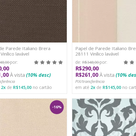
de Parede Italiano Brera
Papel de Parede Italiano Bre
inílico lavável
28111 Vinílico lavável
por:
de:
por:
48,00
R$348,00
0,00
R$290,00
1,00
R$261,00
À vista
(10% desc)
À vista
(10% des
sferência
PIX/transferência
é
2
x
de
R$145,00
no cartão
em até
2
x
de
R$145,00
no car
-16%