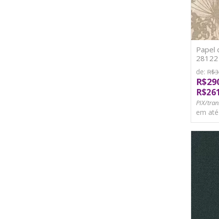
Papel 
28122 V
de:
R$3
R$29
R$26
PIX/tran
em at