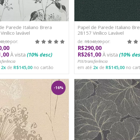
de Parede Italiano Brera
Papel de Parede Italiano Bre
inílico lavável
28157 Vinílico Lavável
por:
de:
por:
48,00
R$348,00
0,00
R$290,00
1,00
R$261,00
À vista
(10% desc)
À vista
(10% des
sferência
PIX/transferência
é
2
x
de
R$145,00
no cartão
em até
2
x
de
R$145,00
no car
-16%