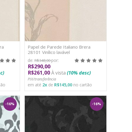
ra
Papel de Parede Italiano Brera
28101 Vinílico lavável
de:
por:
R$348,00
R$290,00
R$261,00
c)
À vista
(10% desc)
PIX/transferência
tão
em até
2
x
de
R$145,00
no cartão
-16%
-16%