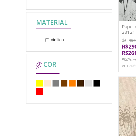
MATERIAL
Papel 
28121 V
Vinílico
de:
R$3
R$29
R$26
PIX/tran
COR
em at