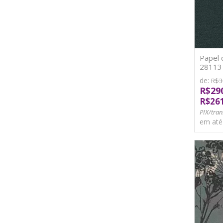
Papel 
28113 V
de:
R$3
R$29
R$26
PIX/tran
em at