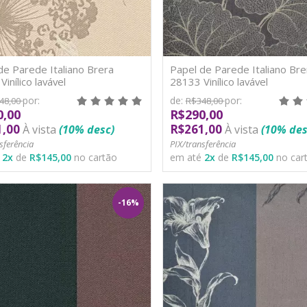
de Parede Italiano Brera
Papel de Parede Italiano Bre
inílico lavável
28133 Vinílico lavável
por:
de:
por:
48,00
R$348,00
0,00
R$290,00
1,00
R$261,00
À vista
(10% desc)
À vista
(10% des
sferência
PIX/transferência
é
2
x
de
R$145,00
no cartão
em até
2
x
de
R$145,00
no car
-16%