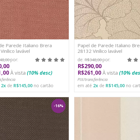
de Parede Italiano Brera
Papel de Parede Italiano Bre
inílico lavável
28132 Vinílico lavável
por:
de:
por:
48,00
R$348,00
0,00
R$290,00
1,00
R$261,00
À vista
(10% desc)
À vista
(10% des
sferência
PIX/transferência
é
2
x
de
R$145,00
no cartão
em até
2
x
de
R$145,00
no car
-16%