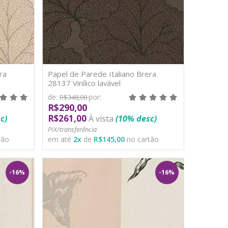
ra
Papel de Parede Italiano Brera
28137 Vinílico lavável
de:
por:
R$348,00
R$290,00
R$261,00
c)
À vista
(10% desc)
PIX/transferência
tão
em até
2
x
de
R$145,00
no cartão
-16%
-16%