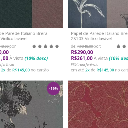
de Parede Italiano Brera
Papel de Parede Italiano Bre
inílico lavável
28103 Vinílico lavável
por:
de:
por:
48,00
R$348,00
0,00
R$290,00
1,00
R$261,00
À vista
(10% desc)
À vista
(10% des
sferência
PIX/transferência
é
2
x
de
R$145,00
no cartão
em até
2
x
de
R$145,00
no car
-16%