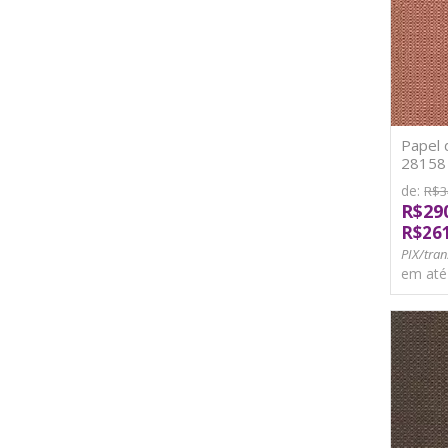
Papel 
28158 V
de:
R$3
R$29
R$26
PIX/tran
em at