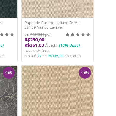
ra
Papel de Parede Italiano Brera
28159 Vinílico Lavável
de:
por:
R$348,00
R$290,00
R$261,00
c)
À vista
(10% desc)
PIX/transferência
tão
em até
2
x
de
R$145,00
no cartão
-16%
-16%