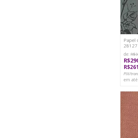
Papel 
28127 V
de:
R$3
R$29
R$26
PIX/tran
em at