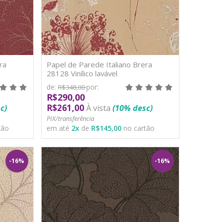
ra
Papel de Parede Italiano Brera
28128 Vinílico lavável
de:
por:
R$348,00
R$290,00
R$261,00
c)
À vista
(10% desc)
PIX/transferência
tão
em até
2
x
de
R$145,00
no cartão
-16%
-16%