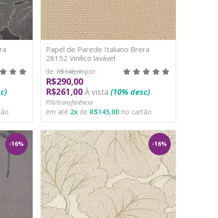
ra
Papel de Parede Italiano Brera
28152 Vinílico lavável
de:
por:
R$348,00
R$290,00
R$261,00
c)
À vista
(10% desc)
PIX/transferência
tão
em até
2
x
de
R$145,00
no cartão
-16%
-16%