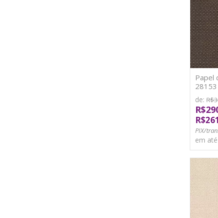
Papel 
28153 V
de:
R$3
R$29
R$26
PIX/tran
em at