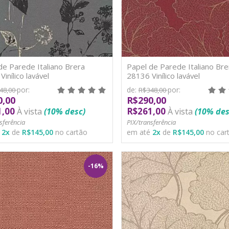
de Parede Italiano Brera
Papel de Parede Italiano Bre
inílico lavável
28136 Vinílico lavável
por:
de:
por:
48,00
R$348,00
0,00
R$290,00
1,00
R$261,00
À vista
(10% desc)
À vista
(10% des
sferência
PIX/transferência
é
2
x
de
R$145,00
no cartão
em até
2
x
de
R$145,00
no car
-16%