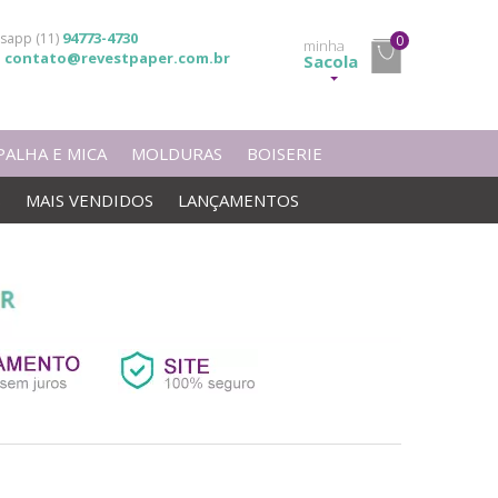
94773-4730
sapp (11)
0
minha
contato@revestpaper.com.br
l
Sacola
PALHA E MICA
MOLDURAS
BOISERIE
S
MAIS VENDIDOS
LANÇAMENTOS