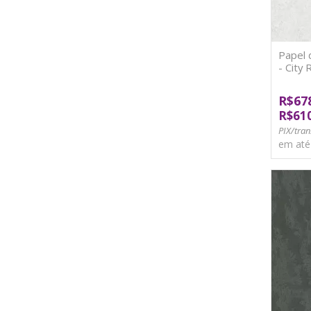
Papel
- City
R$67
R$61
PIX/tran
em at