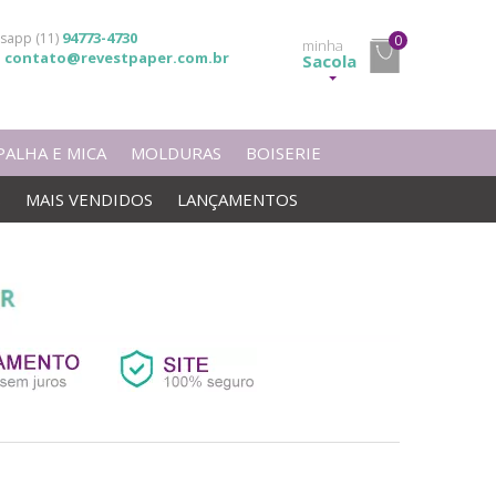
94773-4730
sapp (11)
0
minha
contato@revestpaper.com.br
l
Sacola
PALHA E MICA
MOLDURAS
BOISERIE
S
MAIS VENDIDOS
LANÇAMENTOS