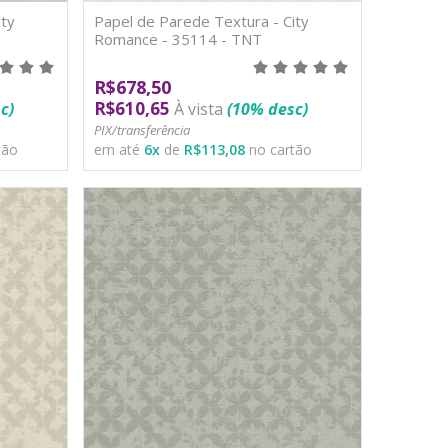
ty
Papel de Parede Textura - City
Romance - 35114 - TNT
R$678,50
R$610,65
c)
À vista
(10% desc)
PIX/transferência
tão
em até
6
x
de
R$113,08
no cartão