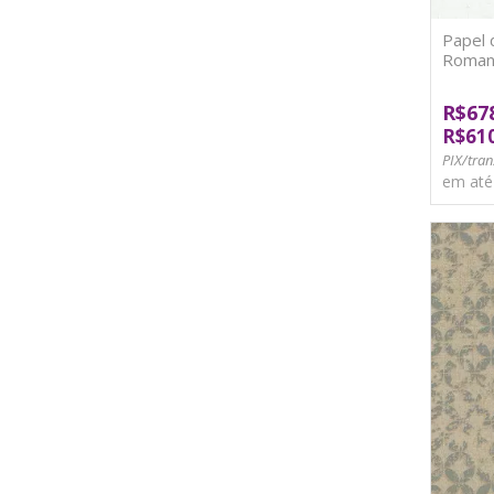
Papel 
Roman
R$67
R$61
PIX/tran
em at