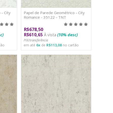
- City
Papel de Parede Geométrico - City
Romance - 35122 - TNT
R$678,50
R$610,65
c)
À vista
(10% desc)
PIX/transferência
tão
em até
6
x
de
R$113,08
no cartão