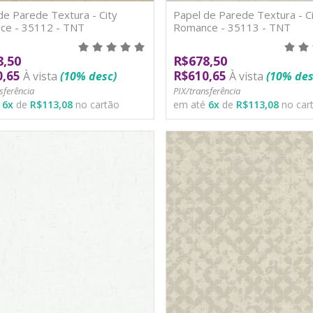
de Parede Textura - City
Papel de Parede Textura - Ci
ce - 35112 - TNT
Romance - 35113 - TNT
8,50
R$678,50
0,65
R$610,65
À vista
(10% desc)
À vista
(10% des
sferência
PIX/transferência
é
6
x
de
R$113,08
no cartão
em até
6
x
de
R$113,08
no car