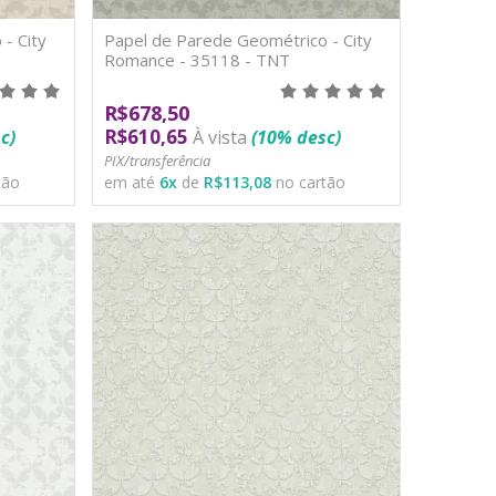
- City
Papel de Parede Geométrico - City
Romance - 35118 - TNT
R$678,50
R$610,65
c)
À vista
(10% desc)
PIX/transferência
tão
em até
6
x
de
R$113,08
no cartão