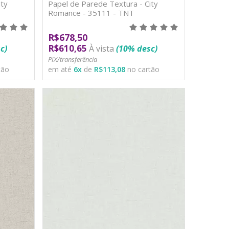
ty
Papel de Parede Textura - City
Romance - 35111 - TNT
R$678,50
R$610,65
c)
À vista
(10% desc)
PIX/transferência
tão
em até
6
x
de
R$113,08
no cartão