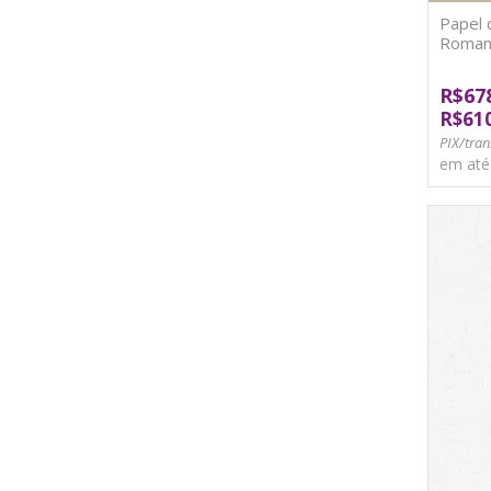
Papel 
Roman
R$67
R$61
PIX/tran
em at