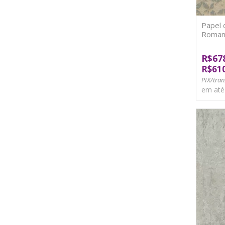
Papel 
Roman
R$67
R$61
PIX/tran
em at