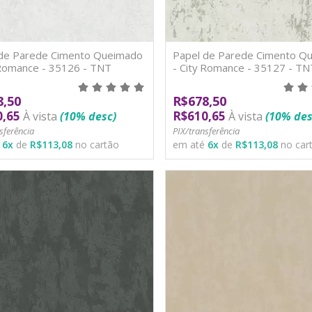
 de Parede Cimento Queimado
Papel de Parede Cimento Q
 Romance - 35126 - TNT
- City Romance - 35127 - TN
8,50
R$678,50
0,65
R$610,65
À vista
(10% desc)
À vista
(10% des
sferência
PIX/transferência
é
6
x
de
R$113,08
no cartão
em até
6
x
de
R$113,08
no car