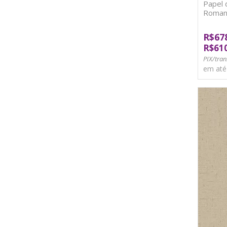
Papel 
Roman
R$67
R$61
PIX/tran
em at