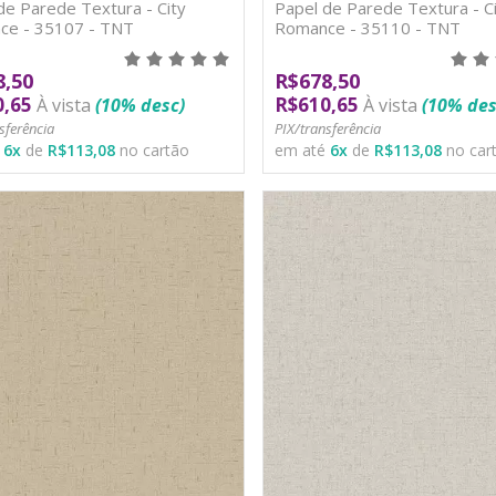
de Parede Textura - City
Papel de Parede Textura - Ci
ce - 35107 - TNT
Romance - 35110 - TNT
8,50
R$678,50
0,65
R$610,65
À vista
(10% desc)
À vista
(10% des
sferência
PIX/transferência
é
6
x
de
R$113,08
no cartão
em até
6
x
de
R$113,08
no car