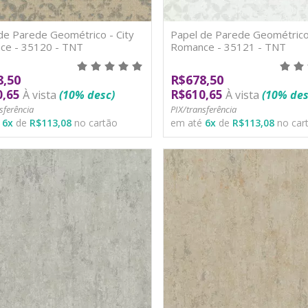
de Parede Geométrico - City
Papel de Parede Geométrico 
ce - 35120 - TNT
Romance - 35121 - TNT
8,50
R$678,50
0,65
R$610,65
À vista
(10% desc)
À vista
(10% des
sferência
PIX/transferência
é
6
x
de
R$113,08
no cartão
em até
6
x
de
R$113,08
no car