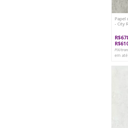
Papel
- City
R$67
R$61
PIX/tran
em at