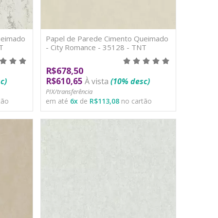
ueimado
Papel de Parede Cimento Queimado
T
- City Romance - 35128 - TNT
R$678,50
R$610,65
c)
À vista
(10% desc)
PIX/transferência
tão
em até
6
x
de
R$113,08
no cartão