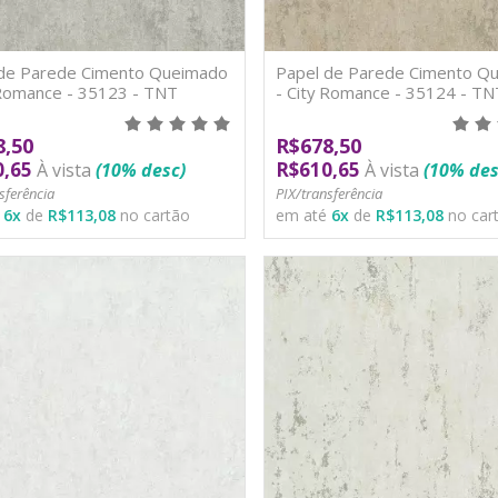
 de Parede Cimento Queimado
Papel de Parede Cimento Q
 Romance - 35123 - TNT
- City Romance - 35124 - TN
8,50
R$678,50
0,65
R$610,65
À vista
(10% desc)
À vista
(10% des
sferência
PIX/transferência
é
6
x
de
R$113,08
no cartão
em até
6
x
de
R$113,08
no car