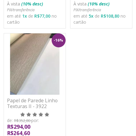
À vista
(10% desc)
À vista
(10% desc)
PIX/transferência
PIX/transferência
em até
1
x
de
R$77,00
no
em até
5
x
de
R$108,80
no
cartão
cartão
-16%
Papel de Parede Linho
Texturas II - 3922
de:
por:
R$352,80
R$294,00
R$264,60