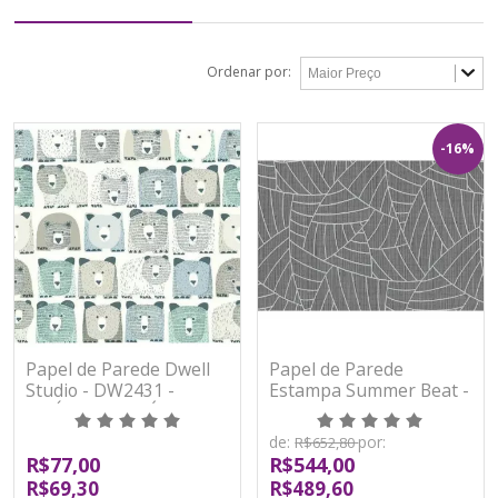
Ordenar por:
-16%
Papel de Parede Dwell
Papel de Parede
Studio - DW2431 -
Estampa Summer Beat -
VINÍLICO - LAVÁVEL
5427-15 -
Emborrachado -TNT
de:
por:
R$652,80
R$77,00
R$544,00
R$69,30
R$489,60