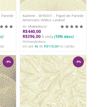
e Parede
Kashmir - BH8301 - Papel de Parede
Americano Vinílico-Lavável
de:
por:
R$484,00
R$440,00
R$396,00
c)
À vista
(10% desc)
PIX/transferência
tão
em até
4
x
de
R$110,00
no cartão
-9%
-9%