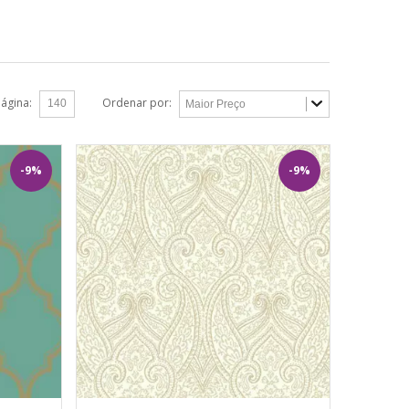
página:
Ordenar por:
-9%
-9%