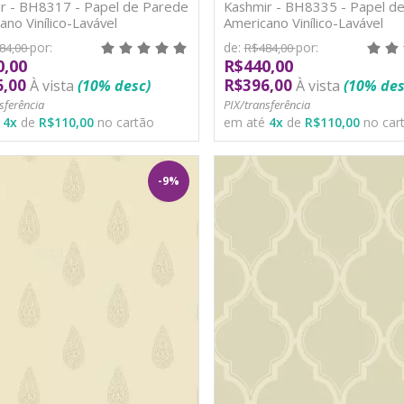
r - BH8317 - Papel de Parede
Kashmir - BH8335 - Papel d
ano Vinílico-Lavável
Americano Vinílico-Lavável
por:
de:
por:
84,00
R$484,00
0,00
R$440,00
6,00
R$396,00
À vista
(10% desc)
À vista
(10% des
sferência
PIX/transferência
é
4
x
de
R$110,00
no cartão
em até
4
x
de
R$110,00
no car
-9%