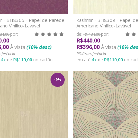
r - BH8365 - Papel de Parede
Kashmir - BH8309 - Papel d
ano Vinílico-Lavável
Americano Vinílico-Lavável
por:
de:
por:
84,00
R$484,00
0,00
R$440,00
6,00
R$396,00
À vista
(10% desc)
À vista
(10% des
sferência
PIX/transferência
é
4
x
de
R$110,00
no cartão
em até
4
x
de
R$110,00
no car
-9%