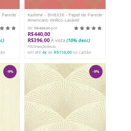
e Parede
Kashmir - BH8336 - Papel de Parede
Americano Vinílico-Lavável
de:
por:
R$484,00
R$440,00
R$396,00
c)
À vista
(10% desc)
PIX/transferência
tão
em até
4
x
de
R$110,00
no cartão
-9%
-9%