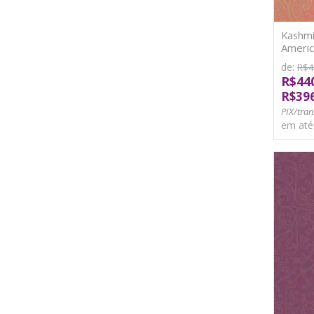
Kashmi
Americ
de:
R$4
R$44
R$39
PIX/tran
em at