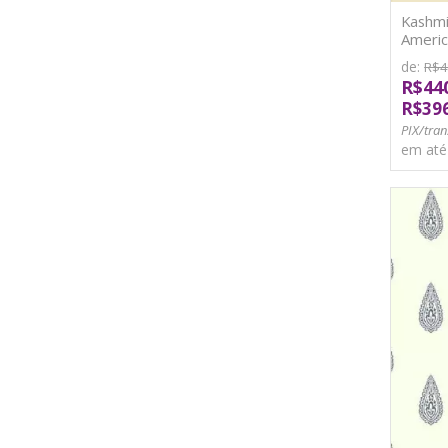
Kashmi
Americ
de:
R$4
R$44
R$39
PIX/tran
em at