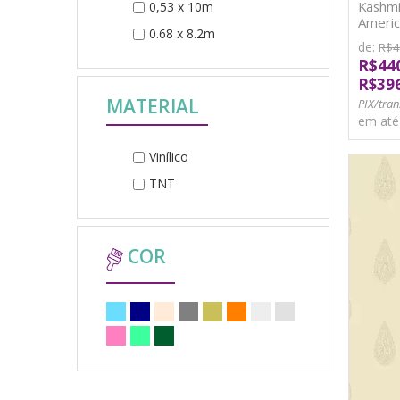
Kashmi
0,53 x 10m
Americ
0.68 x 8.2m
de:
R$4
R$44
R$39
MATERIAL
PIX/tran
em at
Vinílico
TNT
COR