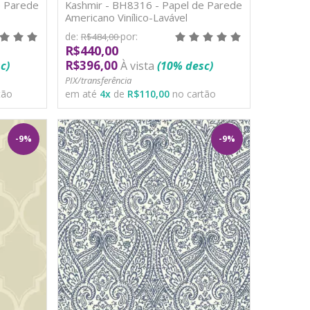
e Parede
Kashmir - BH8316 - Papel de Parede
Americano Vinílico-Lavável
de:
por:
R$484,00
R$440,00
R$396,00
c)
À vista
(10% desc)
PIX/transferência
tão
em até
4
x
de
R$110,00
no cartão
-9%
-9%