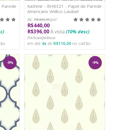
e Parede
Kashmir - BH8321 - Papel de Parede
Americano Vinílico-Lavável
de:
por:
R$484,00
R$440,00
R$396,00
c)
À vista
(10% desc)
PIX/transferência
tão
em até
4
x
de
R$110,00
no cartão
-9%
-9%