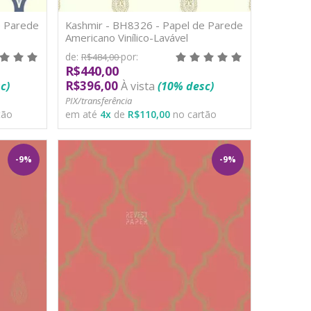
e Parede
Kashmir - BH8326 - Papel de Parede
Americano Vinílico-Lavável
de:
por:
R$484,00
R$440,00
R$396,00
c)
À vista
(10% desc)
PIX/transferência
tão
em até
4
x
de
R$110,00
no cartão
-9%
-9%