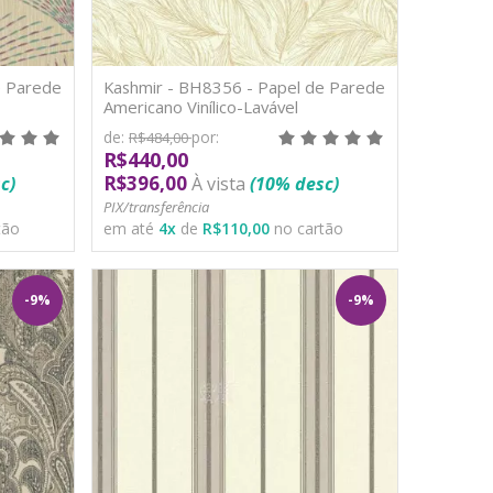
e Parede
Kashmir - BH8356 - Papel de Parede
Americano Vinílico-Lavável
de:
por:
R$484,00
R$440,00
R$396,00
c)
À vista
(10% desc)
PIX/transferência
tão
em até
4
x
de
R$110,00
no cartão
-9%
-9%