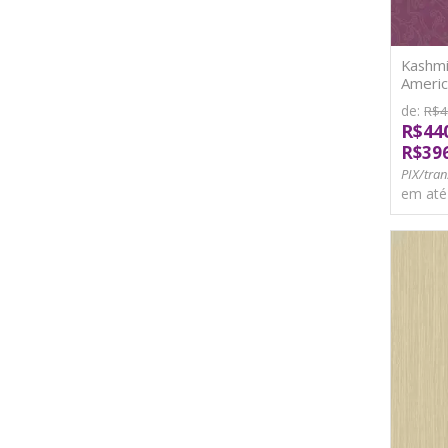
Kashmi
Americ
de:
R$4
R$44
R$39
PIX/tran
em at