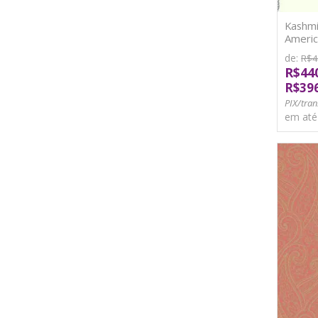
Kashmi
Americ
de:
R$4
R$44
R$39
PIX/tran
em at