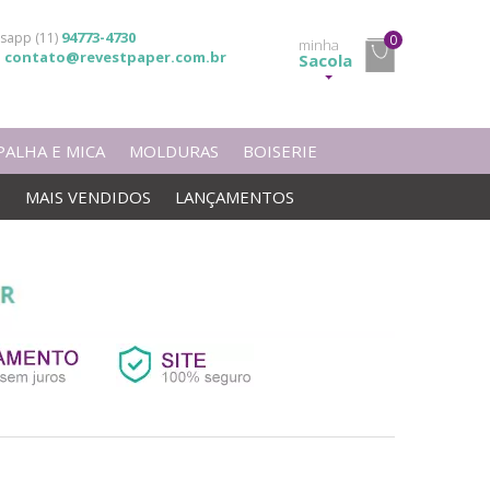
94773-4730
sapp (11)
0
minha
contato@revestpaper.com.br
l
Sacola
PALHA E MICA
MOLDURAS
BOISERIE
S
MAIS VENDIDOS
LANÇAMENTOS