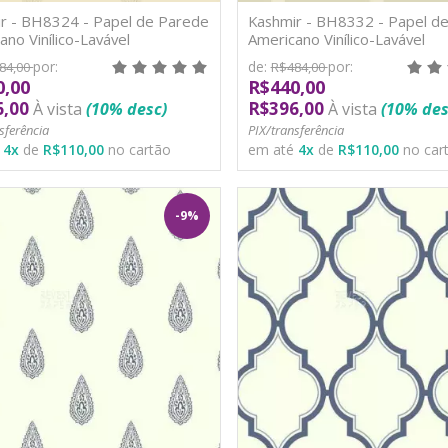
r - BH8324 - Papel de Parede
Kashmir - BH8332 - Papel d
ano Vinílico-Lavável
Americano Vinílico-Lavável
por:
de:
por:
84,00
R$484,00
0,00
R$440,00
6,00
R$396,00
À vista
(10% desc)
À vista
(10% des
sferência
PIX/transferência
é
4
x
de
R$110,00
no cartão
em até
4
x
de
R$110,00
no car
-9%