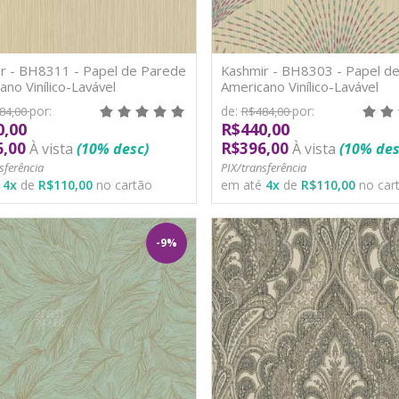
r - BH8311 - Papel de Parede
Kashmir - BH8303 - Papel d
ano Vinílico-Lavável
Americano Vinílico-Lavável
por:
de:
por:
84,00
R$484,00
0,00
R$440,00
6,00
R$396,00
À vista
(10% desc)
À vista
(10% des
sferência
PIX/transferência
é
4
x
de
R$110,00
no cartão
em até
4
x
de
R$110,00
no car
-9%