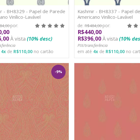
r - BH8329 - Papel de Parede
Kashmir - BH8337 - Papel d
ano Vinílico-Lavável
Americano Vinílico-Lavável
por:
de:
por:
84,00
R$484,00
0,00
R$440,00
6,00
R$396,00
À vista
(10% desc)
À vista
(10% des
sferência
PIX/transferência
é
4
x
de
R$110,00
no cartão
em até
4
x
de
R$110,00
no car
-9%