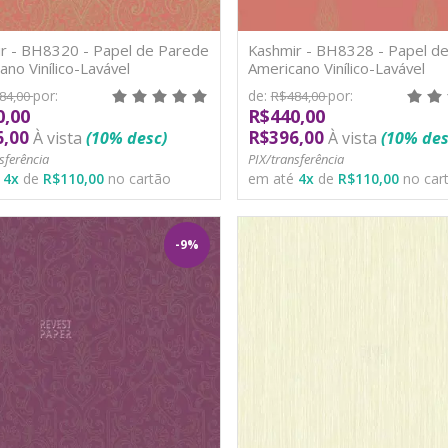
r - BH8320 - Papel de Parede
Kashmir - BH8328 - Papel d
ano Vinílico-Lavável
Americano Vinílico-Lavável
por:
de:
por:
84,00
R$484,00
0,00
R$440,00
6,00
R$396,00
À vista
(10% desc)
À vista
(10% des
sferência
PIX/transferência
é
4
x
de
R$110,00
no cartão
em até
4
x
de
R$110,00
no car
-9%