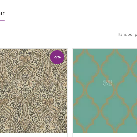
ir
Itens por 
-9%