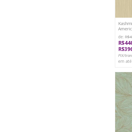
Kashmi
Americ
de:
R$4
R$44
R$39
PIX/tran
em at