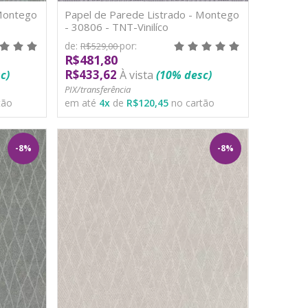
 Montego
Papel de Parede Listrado - Montego
- 30806 - TNT-Vinilíco
de:
por:
R$529,00
R$481,80
R$433,62
c)
À vista
(10% desc)
PIX/transferência
tão
em até
4
x
de
R$120,45
no cartão
-8%
-8%