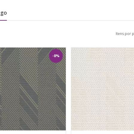
ego
Itens por 
-8%