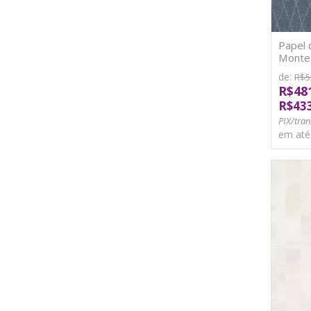
Papel 
Monteg
de:
R$5
R$48
R$43
PIX/tran
em at