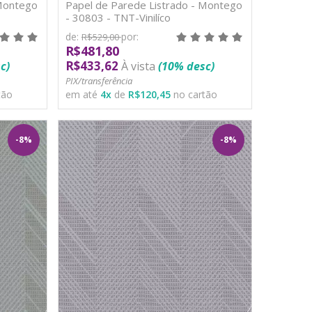
 Montego
Papel de Parede Listrado - Montego
- 30803 - TNT-Vinilíco
de:
por:
R$529,00
R$481,80
R$433,62
c)
À vista
(10% desc)
PIX/transferência
tão
em até
4
x
de
R$120,45
no cartão
-8%
-8%