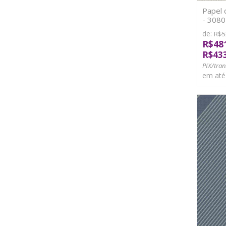
Papel 
- 3080
de:
R$5
R$48
R$43
PIX/tran
em at