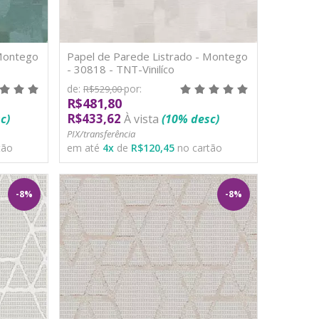
 Montego
Papel de Parede Listrado - Montego
- 30818 - TNT-Vinilíco
de:
por:
R$529,00
R$481,80
R$433,62
c)
À vista
(10% desc)
PIX/transferência
tão
em até
4
x
de
R$120,45
no cartão
-8%
-8%