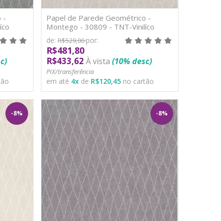
 -
Papel de Parede Geométrico -
íco
Montego - 30809 - TNT-Vinilíco
de:
por:
R$529,00
R$481,80
R$433,62
c)
À vista
(10% desc)
PIX/transferência
tão
em até
4
x
de
R$120,45
no cartão
-8%
-8%