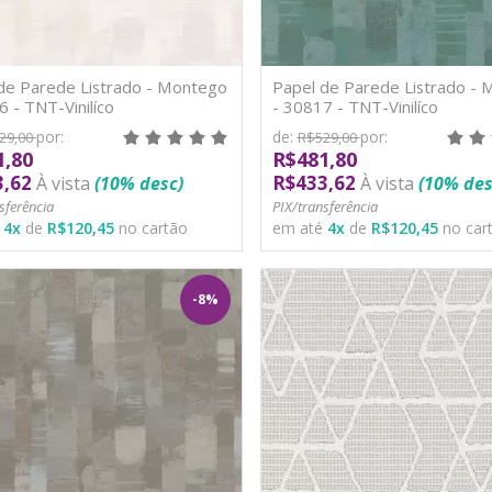
de Parede Listrado - Montego
Papel de Parede Listrado -
6 - TNT-Vinilíco
- 30817 - TNT-Vinilíco
por:
de:
por:
29,00
R$529,00
1,80
R$481,80
3,62
R$433,62
À vista
(10% desc)
À vista
(10% des
sferência
PIX/transferência
é
4
x
de
R$120,45
no cartão
em até
4
x
de
R$120,45
no car
-8%