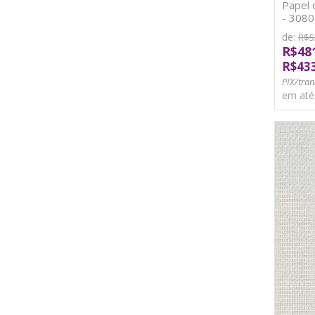
Papel 
- 3080
de:
R$5
R$48
R$43
PIX/tran
em at