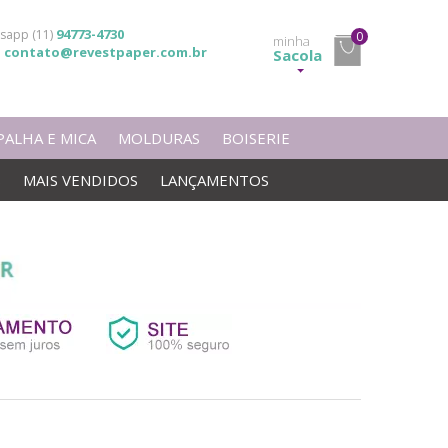
94773-4730
sapp (11)
0
minha
contato@revestpaper.com.br
l
Sacola
PALHA E MICA
MOLDURAS
BOISERIE
S
MAIS VENDIDOS
LANÇAMENTOS