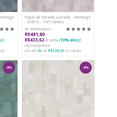
 Montego
Papel de Parede Listrado - Montego
- 30815 - TNT-Vinilíco
de:
por:
R$529,00
R$481,80
R$433,62
c)
À vista
(10% desc)
PIX/transferência
tão
em até
4
x
de
R$120,45
no cartão
-8%
-8%