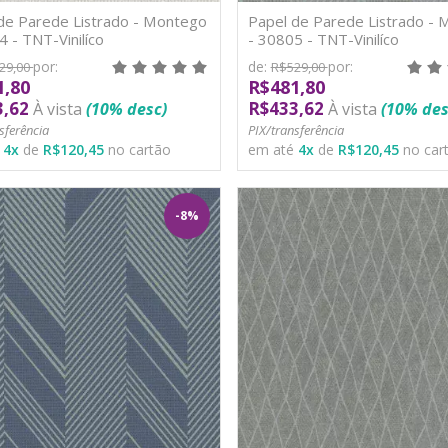
de Parede Listrado - Montego
Papel de Parede Listrado -
4 - TNT-Vinilíco
- 30805 - TNT-Vinilíco
por:
de:
por:
29,00
R$529,00
1,80
R$481,80
3,62
R$433,62
À vista
(10% desc)
À vista
(10% des
sferência
PIX/transferência
é
4
x
de
R$120,45
no cartão
em até
4
x
de
R$120,45
no car
-8%