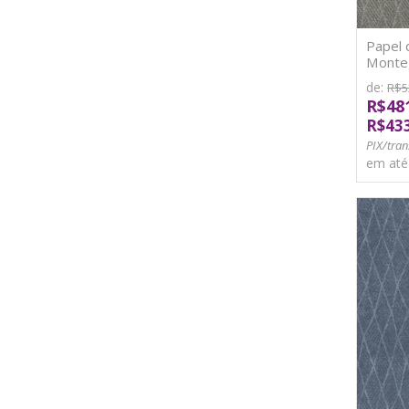
Papel 
Monteg
de:
R$5
R$48
R$43
PIX/tran
em at