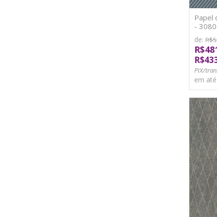
Papel 
- 3080
de:
R$5
R$48
R$43
PIX/tran
em at