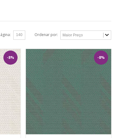
página:
Ordenar por:
-8%
-8%