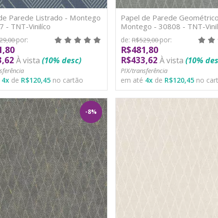
de Parede Listrado - Montego
Papel de Parede Geométrico
7 - TNT-Vinilíco
Montego - 30808 - TNT-Vinil
por:
de:
por:
29,00
R$529,00
1,80
R$481,80
3,62
R$433,62
À vista
(10% desc)
À vista
(10% des
sferência
PIX/transferência
é
4
x
de
R$120,45
no cartão
em até
4
x
de
R$120,45
no car
-8%