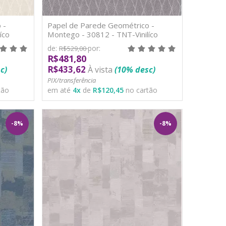
 -
Papel de Parede Geométrico -
íco
Montego - 30812 - TNT-Vinilíco
de:
por:
R$529,00
R$481,80
R$433,62
c)
À vista
(10% desc)
PIX/transferência
tão
em até
4
x
de
R$120,45
no cartão
-8%
-8%