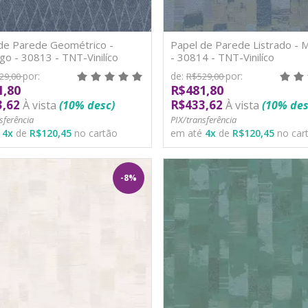
de Parede Geométrico -
Papel de Parede Listrado -
o - 30813 - TNT-Vinilíco
- 30814 - TNT-Vinilíco
por:
de:
por:
29,00
R$529,00
1,80
R$481,80
3,62
R$433,62
À vista
(10% desc)
À vista
(10% des
sferência
PIX/transferência
é
4
x
de
R$120,45
no cartão
em até
4
x
de
R$120,45
no car
-8%