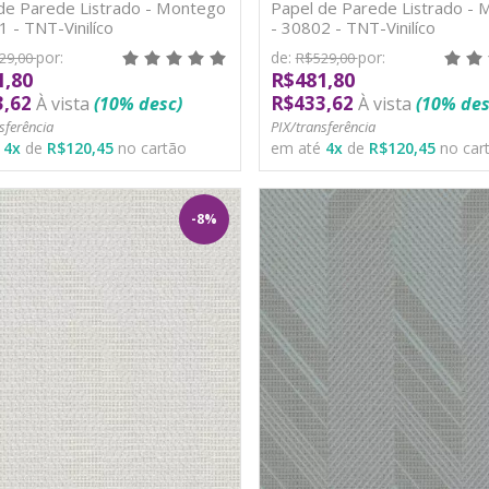
de Parede Listrado - Montego
Papel de Parede Listrado -
1 - TNT-Vinilíco
- 30802 - TNT-Vinilíco
por:
de:
por:
29,00
R$529,00
1,80
R$481,80
3,62
R$433,62
À vista
(10% desc)
À vista
(10% des
sferência
PIX/transferência
é
4
x
de
R$120,45
no cartão
em até
4
x
de
R$120,45
no car
-8%