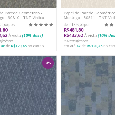
de Parede Geométrico -
Papel de Parede Geométrico
o - 30810 - TNT-Vinilíco
Montego - 30811 - TNT-Vinil
por:
de:
por:
29,00
R$529,00
1,80
R$481,80
3,62
R$433,62
À vista
(10% desc)
À vista
(10% des
sferência
PIX/transferência
é
4
x
de
R$120,45
no cartão
em até
4
x
de
R$120,45
no car
-8%