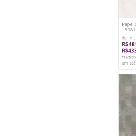
Papel 
- 3081
de:
R$5
R$48
R$43
PIX/tran
em at