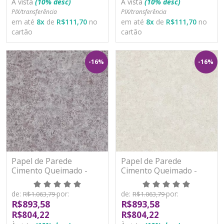
À vista
(10% desc)
À vista
(10% desc)
PIX/transferência
PIX/transferência
em até
8
x
de
R$111,70
no
em até
8
x
de
R$111,70
no
cartão
cartão
-16%
-16%
Papel de Parede
Papel de Parede
Cimento Queimado -
Cimento Queimado -
Metropolitan Stories 3 -
Metropolitan Stories 3 -
AS391103 - Vinílico
AS391104 - Vinílico
de:
por:
de:
por:
R$1.063,79
R$1.063,79
R$893,58
R$893,58
R$804,22
R$804,22