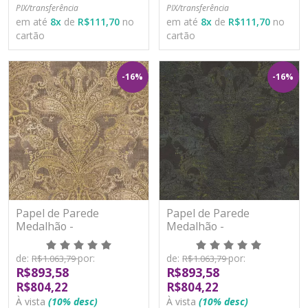
PIX/transferência
PIX/transferência
em até
8
x
de
R$111,70
no
em até
8
x
de
R$111,70
no
cartão
cartão
-16%
-16%
Papel de Parede
Papel de Parede
Medalhão -
Medalhão -
Metropolitan Stories 3 -
Metropolitan Stories 3 -
AS391194 - Vinílico
AS391195 - Vinílico
de:
por:
de:
por:
R$1.063,79
R$1.063,79
R$893,58
R$893,58
R$804,22
R$804,22
À vista
(10% desc)
À vista
(10% desc)