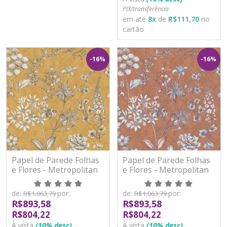
PIX/transferência
em até
8
x
de
R$111,70
no
cartão
-16%
-16%
Papel de Parede Folhas
Papel de Parede Folhas
e Flores - Metropolitan
e Flores - Metropolitan
Stories 3 - AS391172 -
Stories 3 - AS391173 -
Vinílico
Vinílico
de:
por:
de:
por:
R$1.063,79
R$1.063,79
R$893,58
R$893,58
R$804,22
R$804,22
À vista
(10% desc)
À vista
(10% desc)