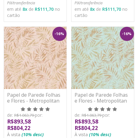
PIX/transferência
PIX/transferência
em até
8
x
de
R$111,70
no
em até
8
x
de
R$111,70
no
cartão
cartão
-16%
-16%
Papel de Parede Folhas
Papel de Parede Folhas
e Flores - Metropolitan
e Flores - Metropolitan
Stories 3 - AS391203 -
Stories 3 - AS391204 -
Vinílico
Vinílico
de:
por:
de:
por:
R$1.063,79
R$1.063,79
R$893,58
R$893,58
R$804,22
R$804,22
À vista
(10% desc)
À vista
(10% desc)