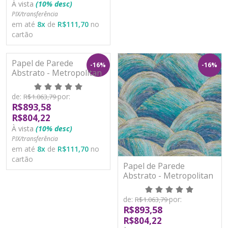
À vista
(10% desc)
PIX/transferência
em até
8
x
de
R$111,70
no
cartão
Papel de Parede
-16%
-16%
Abstrato - Metropolitan
Stories 3 - AS391045 -
Vinílico
de:
por:
R$1.063,79
R$893,58
R$804,22
À vista
(10% desc)
PIX/transferência
em até
8
x
de
R$111,70
no
cartão
Papel de Parede
Abstrato - Metropolitan
Stories 3 - AS391051 -
Vinílico
de:
por:
R$1.063,79
R$893,58
R$804,22