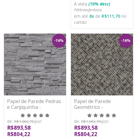
À vista
(10% desc)
PIX/transferência
em até
8
x
de
R$111,70
no
cartão
-16%
-16%
Papel de Parede Pedras
Papel de Parede
e Canjiquinha -
Geométrico -
Metropolitan Stories 3 -
Metropolitan Stories 3 -
AS388163 - Vinílico
AS388281 - Vinílico
de:
por:
de:
por:
R$1.063,79
R$1.063,79
R$893,58
R$893,58
R$804,22
R$804,22