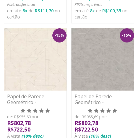
PIX/transferência
PIX/transferência
em até
8
x
de
R$111,70
no
em até
8
x
de
R$100,35
no
cartão
cartão
-15%
-15%
Papel de Parede
Papel de Parede
Geométrico -
Geométrico -
Metropolitan Stories 3 -
Metropolitan Stories 3 -
AS391182 - Vinílico
AS391183 - Vinílico
de:
por:
de:
por:
R$955,69
R$955,69
R$802,78
R$802,78
R$722,50
R$722,50
À vista
(10% desc)
À vista
(10% desc)