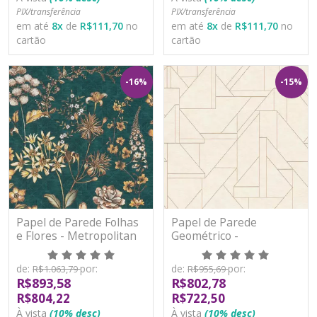
PIX/transferência
PIX/transferência
em até
8
x
de
R$111,70
no
em até
8
x
de
R$111,70
no
cartão
cartão
-16%
-15%
Papel de Parede Folhas
Papel de Parede
e Flores - Metropolitan
Geométrico -
Stories 3 - AS391174 -
Metropolitan Stories 3 -
Vinílico
AS391181 - Vinílico
de:
por:
de:
por:
R$1.063,79
R$955,69
R$893,58
R$802,78
R$804,22
R$722,50
À vista
(10% desc)
À vista
(10% desc)