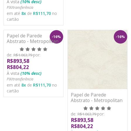
À vista
(10% desc)
PIX/transferência
em até
8
x
de
R$111,70
no
cartão
Papel de Parede
-16%
-16%
Abstrato - Metropolitan
Stories 3 - AS391054 -
Vinílico
de:
por:
R$1.063,79
R$893,58
R$804,22
À vista
(10% desc)
PIX/transferência
em até
8
x
de
R$111,70
no
cartão
Papel de Parede
Abstrato - Metropolitan
Stories 3 - AS391055 -
Vinílico
de:
por:
R$1.063,79
R$893,58
R$804,22