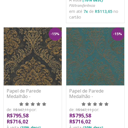
PIX/transferência
em até
7
x
de
R$113,65
no
cartão
-15%
-15%
Papel de Parede
Papel de Parede
Medalhão -
Medalhão -
Metropolitan Stories 3 -
Metropolitan Stories 3 -
AS391123 - Vinílico
AS391124 - Vinílico
de:
por:
de:
por:
R$947,11
R$947,11
R$795,58
R$795,58
R$716,02
R$716,02
À vista
(10% desc)
À vista
(10% desc)