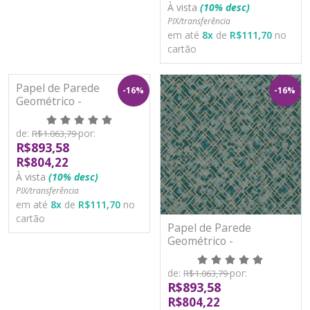
À vista
(10% desc)
PIX/transferência
em até
8
x
de
R$111,70
no
cartão
Papel de Parede
-16%
-16%
Geométrico -
Metropolitan Stories 3 -
AS388284 - Vinílico
de:
por:
R$1.063,79
R$893,58
R$804,22
À vista
(10% desc)
PIX/transferência
em até
8
x
de
R$111,70
no
cartão
Papel de Parede
Geométrico -
Metropolitan Stories 3 -
AS388285 - Vinílico
de:
por:
R$1.063,79
R$893,58
R$804,22