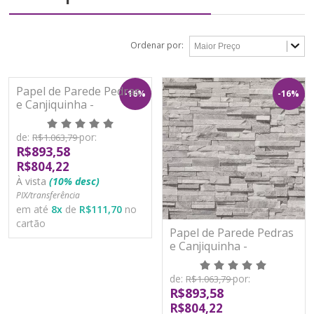
Ordenar por:
Papel de Parede Pedras
-16%
-16%
e Canjiquinha -
Metropolitan Stories 3 -
AS388161 - Vinílico
de:
por:
R$1.063,79
R$893,58
R$804,22
À vista
(10% desc)
PIX/transferência
em até
8
x
de
R$111,70
no
cartão
Papel de Parede Pedras
e Canjiquinha -
Metropolitan Stories 3 -
AS388162 - Vinílico
de:
por:
R$1.063,79
R$893,58
R$804,22