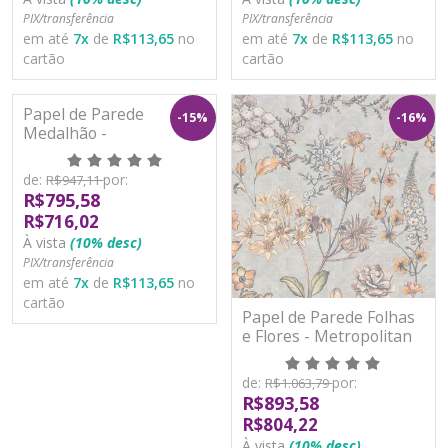
PIX/transferência
PIX/transferência
em até
7
x
de
R$113,65
no
em até
7
x
de
R$113,65
no
cartão
cartão
Papel de Parede
-15%
-16%
Medalhão -
Metropolitan Stories 3 -
AS391125 - Vinílico
de:
por:
R$947,11
R$795,58
R$716,02
À vista
(10% desc)
PIX/transferência
em até
7
x
de
R$113,65
no
cartão
Papel de Parede Folhas
e Flores - Metropolitan
Stories 3 - AS391171 -
Vinílico
de:
por:
R$1.063,79
R$893,58
R$804,22
À vista
(10% desc)