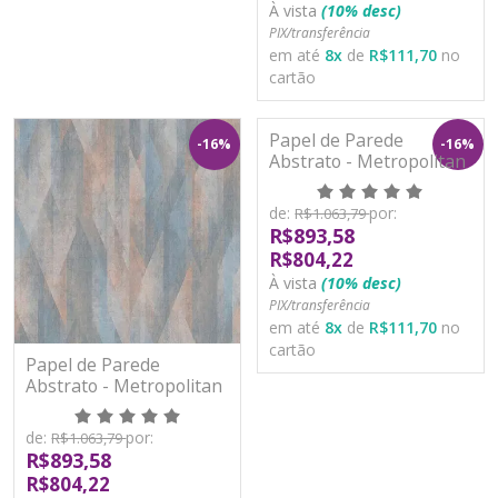
À vista
(10% desc)
PIX/transferência
em até
8
x
de
R$111,70
no
cartão
Papel de Parede
-16%
-16%
Abstrato - Metropolitan
Stories 3 - AS391042 -
Vinílico
de:
por:
R$1.063,79
R$893,58
R$804,22
À vista
(10% desc)
PIX/transferência
em até
8
x
de
R$111,70
no
cartão
Papel de Parede
Abstrato - Metropolitan
Stories 3 - AS391041 -
Vinílico
de:
por:
R$1.063,79
R$893,58
R$804,22