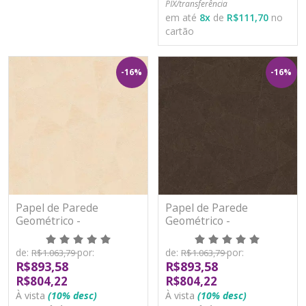
PIX/transferência
em até
8
x
de
R$111,70
no
cartão
-16%
-16%
Papel de Parede
Papel de Parede
Geométrico -
Geométrico -
Metropolitan Stories 3 -
Metropolitan Stories 3 -
AS391293 - Vinílico
AS391294 - Vinílico
de:
por:
de:
por:
R$1.063,79
R$1.063,79
R$893,58
R$893,58
R$804,22
R$804,22
À vista
(10% desc)
À vista
(10% desc)