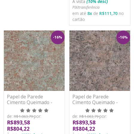
À vista
(10% desc)
PIX/transferência
em até
8
x
de
R$111,70
no
cartão
-16%
-16%
Papel de Parede
Papel de Parede
Cimento Queimado -
Cimento Queimado -
Metropolitan Stories 3 -
Metropolitan Stories 3 -
AS391101 - Vinílico
AS391102 - Vinílico
de:
por:
de:
por:
R$1.063,79
R$1.063,79
R$893,58
R$893,58
R$804,22
R$804,22