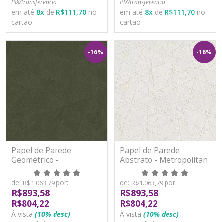
PIX/transferência
PIX/transferência
em até
8
x
de
R$111,70
no
em até
8
x
de
R$111,70
no
cartão
cartão
-16%
-16%
Papel de Parede
Papel de Parede
Geométrico -
Abstrato - Metropolitan
Metropolitan Stories 3 -
Stories 3 - AS391771 -
AS391295 - Vinílico
Vinílico
de:
por:
de:
por:
R$1.063,79
R$1.063,79
R$893,58
R$893,58
R$804,22
R$804,22
À vista
(10% desc)
À vista
(10% desc)