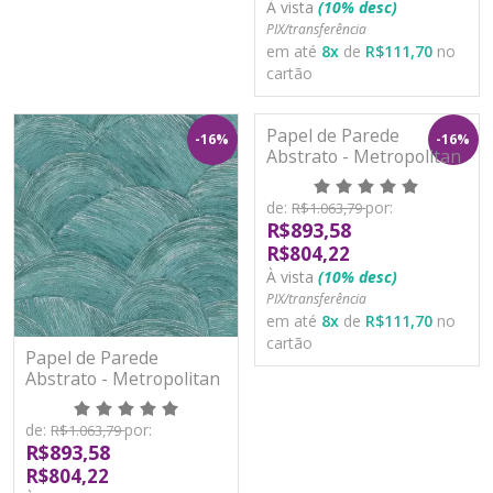
À vista
(10% desc)
PIX/transferência
em até
8
x
de
R$111,70
no
cartão
Papel de Parede
-16%
-16%
Abstrato - Metropolitan
Stories 3 - AS391053 -
Vinílico
de:
por:
R$1.063,79
R$893,58
R$804,22
À vista
(10% desc)
PIX/transferência
em até
8
x
de
R$111,70
no
cartão
Papel de Parede
Abstrato - Metropolitan
Stories 3 - AS391052 -
Vinílico
de:
por:
R$1.063,79
R$893,58
R$804,22