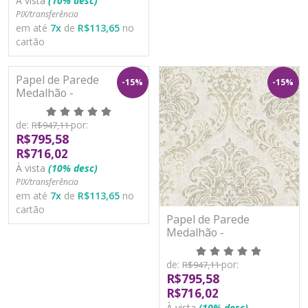
À vista
(10% desc)
PIX/transferência
em até
7
x
de
R$113,65
no
cartão
Papel de Parede
-15%
-15%
Medalhão -
Metropolitan Stories 3 -
AS391121 - Vinílico
de:
por:
R$947,11
R$795,58
R$716,02
À vista
(10% desc)
PIX/transferência
em até
7
x
de
R$113,65
no
cartão
Papel de Parede
Medalhão -
Metropolitan Stories 3 -
AS391122 - Vinílico
de:
por:
R$947,11
R$795,58
R$716,02
À vista
(10% desc)