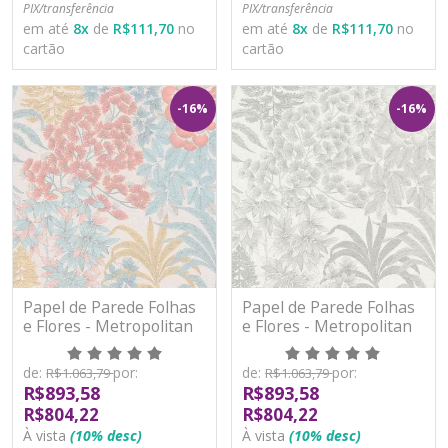
PIX/transferência
PIX/transferência
em até
8
x
de
R$111,70
no
em até
8
x
de
R$111,70
no
cartão
cartão
-16%
-16%
Papel de Parede Folhas
Papel de Parede Folhas
e Flores - Metropolitan
e Flores - Metropolitan
Stories 3 - AS391281 -
Stories 3 - AS391282 -
Vinílico
Vinílico
de:
por:
de:
por:
R$1.063,79
R$1.063,79
R$893,58
R$893,58
R$804,22
R$804,22
À vista
(10% desc)
À vista
(10% desc)