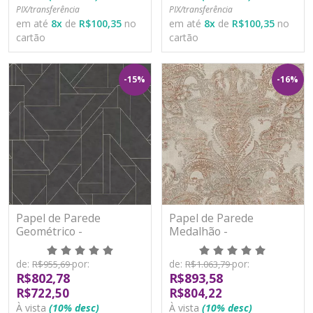
PIX/transferência
PIX/transferência
em até
8
x
de
R$100,35
no
em até
8
x
de
R$100,35
no
cartão
cartão
-15%
-16%
Papel de Parede
Papel de Parede
Geométrico -
Medalhão -
Metropolitan Stories 3 -
Metropolitan Stories 3 -
AS391184 - Vinílico
AS391191 - Vinílico
de:
por:
de:
por:
R$955,69
R$1.063,79
R$802,78
R$893,58
R$722,50
R$804,22
À vista
(10% desc)
À vista
(10% desc)