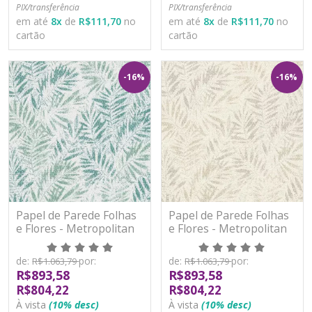
PIX/transferência
PIX/transferência
em até
8
x
de
R$111,70
no
em até
8
x
de
R$111,70
no
cartão
cartão
-16%
-16%
Papel de Parede Folhas
Papel de Parede Folhas
e Flores - Metropolitan
e Flores - Metropolitan
Stories 3 - AS391201 -
Stories 3 - AS391202 -
Vinílico
Vinílico
de:
por:
de:
por:
R$1.063,79
R$1.063,79
R$893,58
R$893,58
R$804,22
R$804,22
À vista
(10% desc)
À vista
(10% desc)