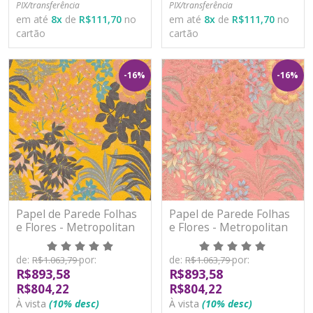
PIX/transferência
PIX/transferência
em até
8
x
de
R$111,70
no
em até
8
x
de
R$111,70
no
cartão
cartão
-16%
-16%
Papel de Parede Folhas
Papel de Parede Folhas
e Flores - Metropolitan
e Flores - Metropolitan
Stories 3 - AS391283 -
Stories 3 - AS391284 -
Vinílico
Vinílico
de:
por:
de:
por:
R$1.063,79
R$1.063,79
R$893,58
R$893,58
R$804,22
R$804,22
À vista
(10% desc)
À vista
(10% desc)