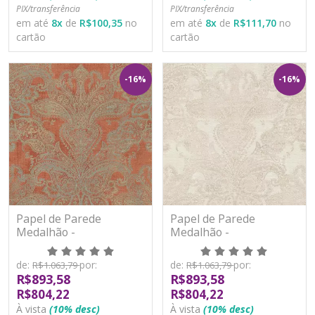
PIX/transferência
PIX/transferência
em até
8
x
de
R$100,35
no
em até
8
x
de
R$111,70
no
cartão
cartão
-16%
-16%
Papel de Parede
Papel de Parede
Medalhão -
Medalhão -
Metropolitan Stories 3 -
Metropolitan Stories 3 -
AS391192 - Vinílico
AS391193 - Vinílico
de:
por:
de:
por:
R$1.063,79
R$1.063,79
R$893,58
R$893,58
R$804,22
R$804,22
À vista
(10% desc)
À vista
(10% desc)