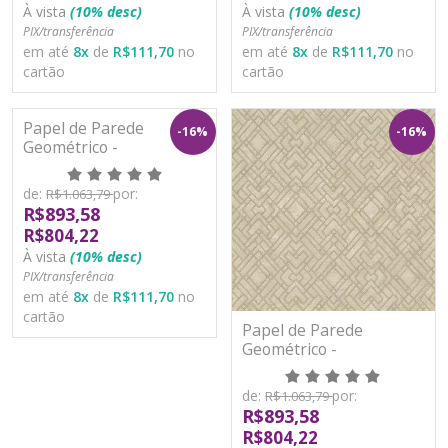
À vista
(10% desc)
À vista
(10% desc)
PIX/transferência
PIX/transferência
em até
8
x
de
R$111,70
no
em até
8
x
de
R$111,70
no
cartão
cartão
Papel de Parede
-16%
-16%
Geométrico -
Metropolitan Stories 3 -
AS388282 - Vinílico
de:
por:
R$1.063,79
R$893,58
R$804,22
À vista
(10% desc)
PIX/transferência
em até
8
x
de
R$111,70
no
cartão
Papel de Parede
Geométrico -
Metropolitan Stories 3 -
AS388283 - Vinílico
de:
por:
R$1.063,79
R$893,58
R$804,22