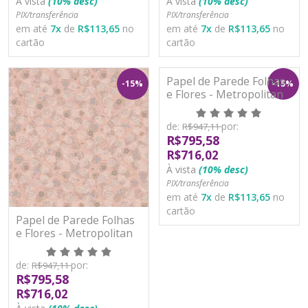
À vista
(10% desc)
À vista
(10% desc)
PIX/transferência
PIX/transferência
em até
7
x
de
R$113,65
no
em até
7
x
de
R$113,65
no
cartão
cartão
Papel de Parede Folhas
-15%
-15%
e Flores - Metropolitan
Stories 3 - AS391114 -
Vinílico
de:
por:
R$947,11
R$795,58
R$716,02
À vista
(10% desc)
PIX/transferência
em até
7
x
de
R$113,65
no
cartão
Papel de Parede Folhas
e Flores - Metropolitan
Stories 3 - AS391113 -
Vinílico
de:
por:
R$947,11
R$795,58
R$716,02