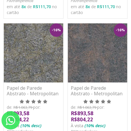
PIX/transferência
PIX/transferência
em até
8
x
de
R$111,70
no
em até
8
x
de
R$111,70
no
cartão
cartão
-16%
-16%
Papel de Parede
Papel de Parede
Abstrato - Metropolitan
Abstrato - Metropolitan
Stories 3 - AS391774 -
Stories 3 - AS391775 -
Vinílico
Vinílico
de:
por:
de:
por:
R$1.063,79
R$1.063,79
R$893,58
R$893,58
R$804,22
R$804,22
À vista
(10% desc)
À vista
(10% desc)