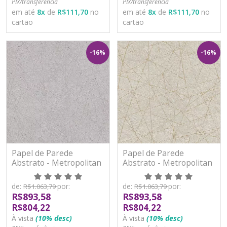
PIX/transferência
PIX/transferência
em até
8
x
de
R$111,70
no
em até
8
x
de
R$111,70
no
cartão
cartão
-16%
-16%
Papel de Parede
Papel de Parede
Abstrato - Metropolitan
Abstrato - Metropolitan
Stories 3 - AS391772 -
Stories 3 - AS391773 -
Vinílico
Vinílico
de:
por:
de:
por:
R$1.063,79
R$1.063,79
R$893,58
R$893,58
R$804,22
R$804,22
À vista
(10% desc)
À vista
(10% desc)