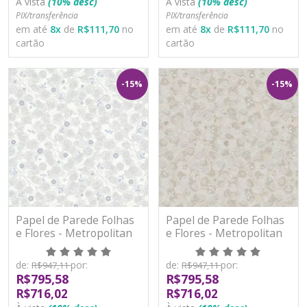
À vista
(10% desc)
À vista
(10% desc)
PIX/transferência
PIX/transferência
em até
8
x
de
R$111,70
no
em até
8
x
de
R$111,70
no
cartão
cartão
-15%
-15%
Papel de Parede Folhas
Papel de Parede Folhas
e Flores - Metropolitan
e Flores - Metropolitan
Stories 3 - AS391111 -
Stories 3 - AS391112 -
Vinílico
Vinílico
de:
por:
de:
por:
R$947,11
R$947,11
R$795,58
R$795,58
R$716,02
R$716,02