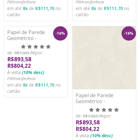
PIX/transferência
PIX/transferência
em até
8
x
de
R$111,70
no
em até
8
x
de
R$111,70
no
cartão
cartão
Papel de Parede
-16%
-16%
Geométrico -
Metropolitan Stories 3 -
AS391291 - Vinílico
de:
por:
R$1.063,79
R$893,58
R$804,22
À vista
(10% desc)
PIX/transferência
em até
8
x
de
R$111,70
no
cartão
Papel de Parede
Geométrico -
Metropolitan Stories 3 -
AS391292 - Vinílico
de:
por:
R$1.063,79
R$893,58
R$804,22
À vista
(10% desc)