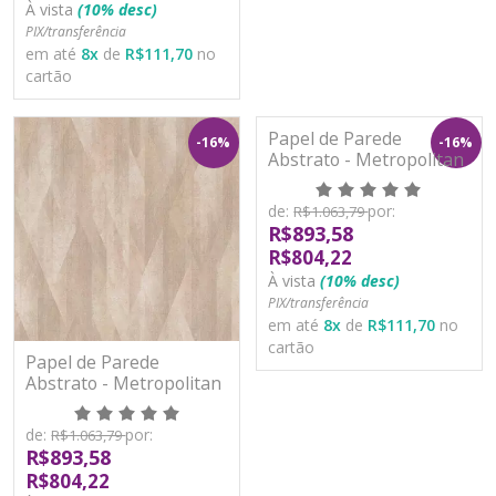
À vista
(10% desc)
PIX/transferência
em até
8
x
de
R$111,70
no
cartão
Papel de Parede
-16%
-16%
Abstrato - Metropolitan
Stories 3 - AS391044 -
Vinílico
de:
por:
R$1.063,79
R$893,58
R$804,22
À vista
(10% desc)
PIX/transferência
em até
8
x
de
R$111,70
no
cartão
Papel de Parede
Abstrato - Metropolitan
Stories 3 - AS391043 -
Vinílico
de:
por:
R$1.063,79
R$893,58
R$804,22