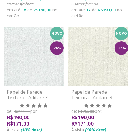
PIX/transferência
PIX/transferência
em até
1
x
de
R$190,00
no
em até
1
x
de
R$190,00
no
cartão
cartão
NOVO
NOVO
-28%
-28%
Papel de Parede
Papel de Parede
Textura - Aditare 3 -
Textura - Aditare 3 -
AD300301R - Vinílico
AD300302R - Vinílico
de:
por:
de:
por:
R$266,00
R$266,00
R$190,00
R$190,00
R$171,00
R$171,00
À vista
(10% desc)
À vista
(10% desc)