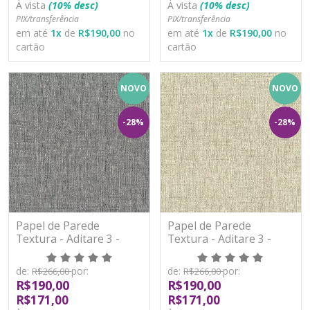
À vista
(10% desc)
À vista
(10% desc)
PIX/transferência
PIX/transferência
em até
1
x
de
R$190,00
no
em até
1
x
de
R$190,00
no
cartão
cartão
NOVO
NOVO
-28%
-28%
Papel de Parede
Papel de Parede
Textura - Aditare 3 -
Textura - Aditare 3 -
AD300013R - Vinílico
AD300014R - Vinílico
de:
por:
de:
por:
R$266,00
R$266,00
R$190,00
R$190,00
R$171,00
R$171,00