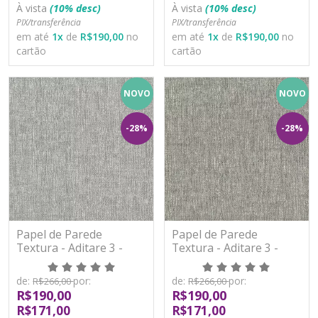
À vista
(10% desc)
À vista
(10% desc)
PIX/transferência
PIX/transferência
em até
1
x
de
R$190,00
no
em até
1
x
de
R$190,00
no
cartão
cartão
NOVO
NOVO
-28%
-28%
Papel de Parede
Papel de Parede
Textura - Aditare 3 -
Textura - Aditare 3 -
AD300005R - Vinílico
AD300006R - Vinílico
de:
por:
de:
por:
R$266,00
R$266,00
R$190,00
R$190,00
R$171,00
R$171,00