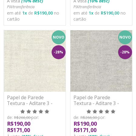
À vista
(10% desc)
À vista
(10% desc)
PIX/transferência
PIX/transferência
em até
1
x
de
R$190,00
no
em até
1
x
de
R$190,00
no
cartão
cartão
NOVO
NOVO
-28%
-28%
Papel de Parede
Papel de Parede
Textura - Aditare 3 -
Textura - Aditare 3 -
AD300108R - Vinílico
AD300109R - Vinílico
de:
por:
de:
por:
R$266,00
R$266,00
R$190,00
R$190,00
R$171,00
R$171,00