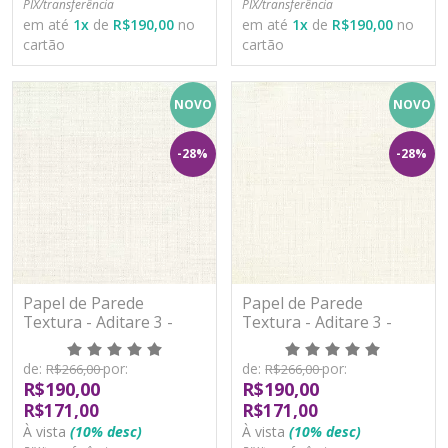
PIX/transferência
PIX/transferência
em até
1
x
de
R$190,00
no
em até
1
x
de
R$190,00
no
cartão
cartão
NOVO
NOVO
-28%
-28%
Papel de Parede
Papel de Parede
Textura - Aditare 3 -
Textura - Aditare 3 -
AD300501R - Vinílico
AD300502R - Vinílico
de:
por:
de:
por:
R$266,00
R$266,00
R$190,00
R$190,00
R$171,00
R$171,00
À vista
(10% desc)
À vista
(10% desc)