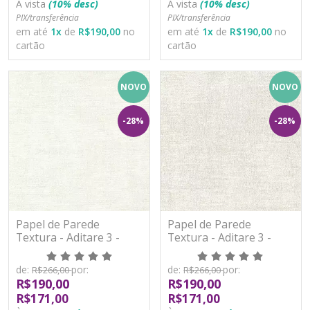
À vista
(10% desc)
À vista
(10% desc)
PIX/transferência
PIX/transferência
em até
1
x
de
R$190,00
no
em até
1
x
de
R$190,00
no
cartão
cartão
NOVO
NOVO
-28%
-28%
Papel de Parede
Papel de Parede
Textura - Aditare 3 -
Textura - Aditare 3 -
AD300102R - Vinílico
AD300103R - Vinílico
de:
por:
de:
por:
R$266,00
R$266,00
R$190,00
R$190,00
R$171,00
R$171,00