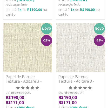
PIX/transferência
PIX/transferência
em até
1
x
de
R$190,00
no
em até
1
x
de
R$190,00
no
cartão
cartão
NOVO
NOVO
-28%
-28%
Papel de Parede
Papel de Parede
Textura - Aditare 3 -
Textura - Aditare 3 -
AD300203R - Vinílico
AD300204R - Vinílico
de:
por:
de:
por:
R$266,00
R$266,00
R$190,00
R$190,00
R$171,00
R$171,00
À vista
(10% desc)
À vista
(10% desc)