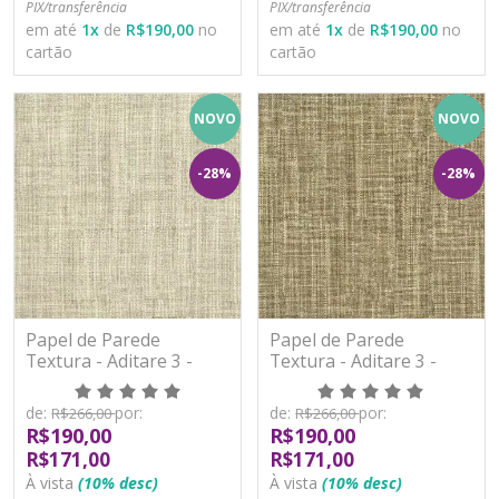
PIX/transferência
PIX/transferência
em até
1
x
de
R$190,00
no
em até
1
x
de
R$190,00
no
cartão
cartão
NOVO
NOVO
-28%
-28%
Papel de Parede
Papel de Parede
Textura - Aditare 3 -
Textura - Aditare 3 -
AD300406R - Vinílico
AD300407R - Vinílico
de:
por:
de:
por:
R$266,00
R$266,00
R$190,00
R$190,00
R$171,00
R$171,00
À vista
(10% desc)
À vista
(10% desc)