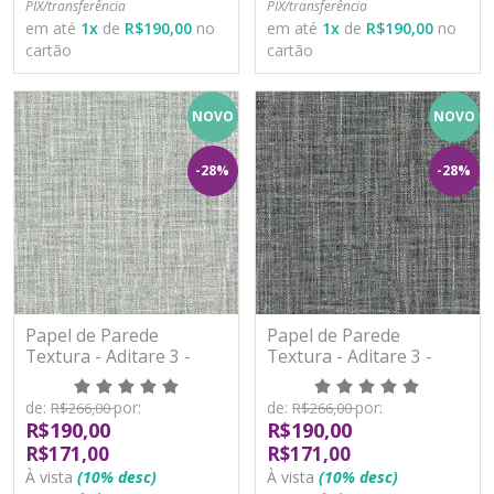
PIX/transferência
PIX/transferência
em até
1
x
de
R$190,00
no
em até
1
x
de
R$190,00
no
cartão
cartão
NOVO
NOVO
-28%
-28%
Papel de Parede
Papel de Parede
Textura - Aditare 3 -
Textura - Aditare 3 -
AD300408R - Vinílico
AD300409R - Vinílico
de:
por:
de:
por:
R$266,00
R$266,00
R$190,00
R$190,00
R$171,00
R$171,00
À vista
(10% desc)
À vista
(10% desc)