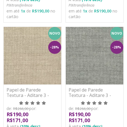
PIX/transferência
PIX/transferência
em até
1
x
de
R$190,00
no
em até
1
x
de
R$190,00
no
cartão
cartão
NOVO
NOVO
-28%
-28%
Papel de Parede
Papel de Parede
Textura - Aditare 3 -
Textura - Aditare 3 -
AD300205R - Vinílico
AD300206R - Vinílico
de:
por:
de:
por:
R$266,00
R$266,00
R$190,00
R$190,00
R$171,00
R$171,00
À vista
(10% desc)
À vista
(10% desc)