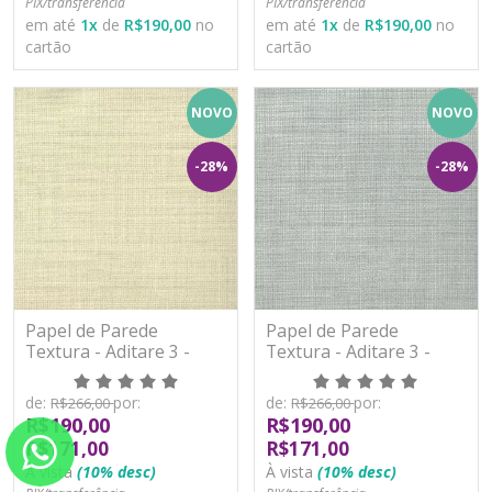
PIX/transferência
PIX/transferência
em até
1
x
de
R$190,00
no
em até
1
x
de
R$190,00
no
cartão
cartão
NOVO
NOVO
-28%
-28%
Papel de Parede
Papel de Parede
Textura - Aditare 3 -
Textura - Aditare 3 -
AD300505R - Vinílico
AD300506R - Vinílico
de:
por:
de:
por:
R$266,00
R$266,00
R$190,00
R$190,00
R$171,00
R$171,00
À vista
(10% desc)
À vista
(10% desc)