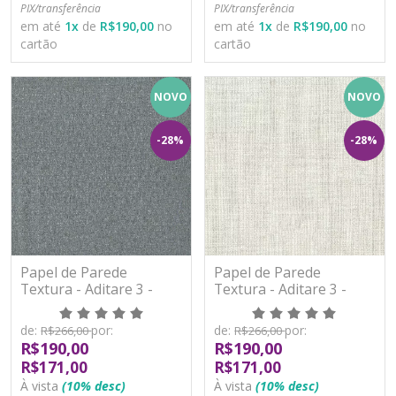
PIX/transferência
PIX/transferência
em até
1
x
de
R$190,00
no
em até
1
x
de
R$190,00
no
cartão
cartão
NOVO
NOVO
-28%
-28%
Papel de Parede
Papel de Parede
Textura - Aditare 3 -
Textura - Aditare 3 -
AD300309R - Vinílico
AD300401R - Vinílico
de:
por:
de:
por:
R$266,00
R$266,00
R$190,00
R$190,00
R$171,00
R$171,00
À vista
(10% desc)
À vista
(10% desc)