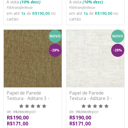
À vista
(10% desc)
À vista
(10% desc)
PIX/transferência
PIX/transferência
em até
1
x
de
R$190,00
no
em até
1
x
de
R$190,00
no
cartão
cartão
NOVO
NOVO
-28%
-28%
Papel de Parede
Papel de Parede
Textura - Aditare 3 -
Textura - Aditare 3 -
AD300015R - Vinílico
AD300101R - Vinílico
de:
por:
de:
por:
R$266,00
R$266,00
R$190,00
R$190,00
R$171,00
R$171,00