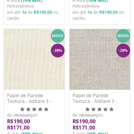
À vista
(10% desc)
À vista
(10% desc)
PIX/transferência
PIX/transferência
em até
1
x
de
R$190,00
no
em até
1
x
de
R$190,00
no
cartão
cartão
NOVO
NOVO
-28%
-28%
Papel de Parede
Papel de Parede
Textura - Aditare 3 -
Textura - Aditare 3 -
AD300201R - Vinílico
AD300202R - Vinílico
de:
por:
de:
por:
R$266,00
R$266,00
R$190,00
R$190,00
R$171,00
R$171,00
À vista
(10% desc)
À vista
(10% desc)