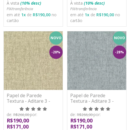
À vista
(10% desc)
À vista
(10% desc)
PIX/transferência
PIX/transferência
em até
1
x
de
R$190,00
no
em até
1
x
de
R$190,00
no
cartão
cartão
NOVO
NOVO
-28%
-28%
Papel de Parede
Papel de Parede
Textura - Aditare 3 -
Textura - Aditare 3 -
AD300007R - Vinílico
AD300008R - Vinílico
de:
por:
de:
por:
R$266,00
R$266,00
R$190,00
R$190,00
R$171,00
R$171,00