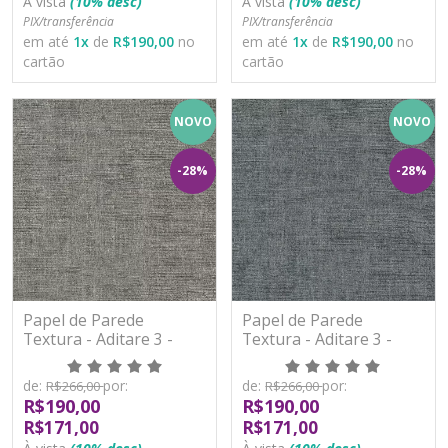
À vista
(10% desc)
À vista
(10% desc)
PIX/transferência
PIX/transferência
em até
1
x
de
R$190,00
no
em até
1
x
de
R$190,00
no
cartão
cartão
NOVO
NOVO
-28%
-28%
Papel de Parede
Papel de Parede
Textura - Aditare 3 -
Textura - Aditare 3 -
AD300110R - Vinílico
AD300111R - Vinílico
de:
por:
de:
por:
R$266,00
R$266,00
R$190,00
R$190,00
R$171,00
R$171,00