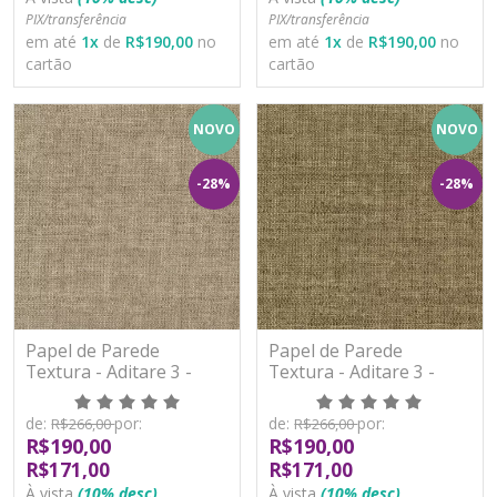
PIX/transferência
PIX/transferência
em até
1
x
de
R$190,00
no
em até
1
x
de
R$190,00
no
cartão
cartão
NOVO
NOVO
-28%
-28%
Papel de Parede
Papel de Parede
Textura - Aditare 3 -
Textura - Aditare 3 -
AD300207R - Vinílico
AD300208R - Vinílico
de:
por:
de:
por:
R$266,00
R$266,00
R$190,00
R$190,00
R$171,00
R$171,00
À vista
(10% desc)
À vista
(10% desc)