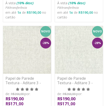
À vista
(10% desc)
À vista
(10% desc)
PIX/transferência
PIX/transferência
em até
1
x
de
R$190,00
no
em até
1
x
de
R$190,00
no
cartão
cartão
NOVO
NOVO
-28%
-28%
Papel de Parede
Papel de Parede
Textura - Aditare 3 -
Textura - Aditare 3 -
AD300003R - Vinílico
AD300004R - Vinílico
de:
por:
de:
por:
R$266,00
R$266,00
R$190,00
R$190,00
R$171,00
R$171,00