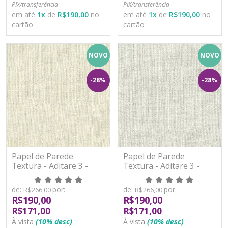
PIX/transferência
PIX/transferência
em até
1
x
de
R$190,00
no
em até
1
x
de
R$190,00
no
cartão
cartão
NOVO
NOVO
-28%
-28%
Papel de Parede
Papel de Parede
Textura - Aditare 3 -
Textura - Aditare 3 -
AD300402R - Vinílico
AD300403R - Vinílico
de:
por:
de:
por:
R$266,00
R$266,00
R$190,00
R$190,00
R$171,00
R$171,00
À vista
(10% desc)
À vista
(10% desc)