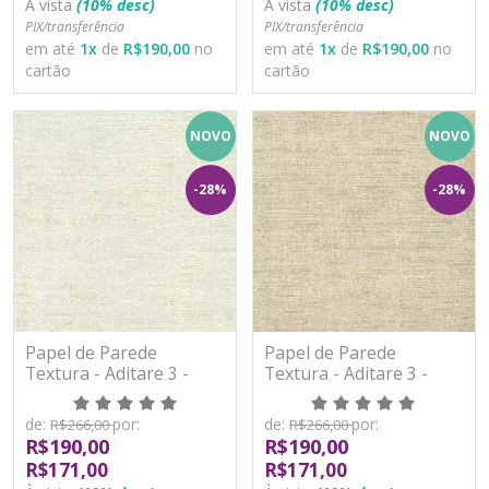
À vista
(10% desc)
À vista
(10% desc)
PIX/transferência
PIX/transferência
em até
1
x
de
R$190,00
no
em até
1
x
de
R$190,00
no
cartão
cartão
NOVO
NOVO
-28%
-28%
Papel de Parede
Papel de Parede
Textura - Aditare 3 -
Textura - Aditare 3 -
AD300104R - Vinílico
AD300105R - Vinílico
de:
por:
de:
por:
R$266,00
R$266,00
R$190,00
R$190,00
R$171,00
R$171,00