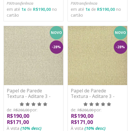
PIX/transferência
PIX/transferência
em até
1
x
de
R$190,00
no
em até
1
x
de
R$190,00
no
cartão
cartão
NOVO
NOVO
-28%
-28%
Papel de Parede
Papel de Parede
Textura - Aditare 3 -
Textura - Aditare 3 -
AD300305R - Vinílico
AD300306R - Vinílico
de:
por:
de:
por:
R$266,00
R$266,00
R$190,00
R$190,00
R$171,00
R$171,00
À vista
(10% desc)
À vista
(10% desc)