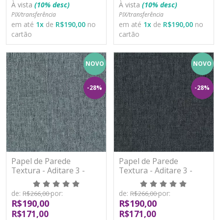
À vista
(10% desc)
À vista
(10% desc)
PIX/transferência
PIX/transferência
em até
1
x
de
R$190,00
no
em até
1
x
de
R$190,00
no
cartão
cartão
NOVO
NOVO
-28%
-28%
Papel de Parede
Papel de Parede
Textura - Aditare 3 -
Textura - Aditare 3 -
AD300009R - Vinílico
AD300010R - Vinílico
de:
por:
de:
por:
R$266,00
R$266,00
R$190,00
R$190,00
R$171,00
R$171,00