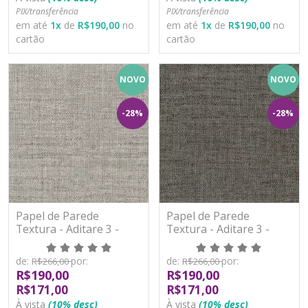
PIX/transferência
PIX/transferência
em até
1
x
de
R$190,00
no
em até
1
x
de
R$190,00
no
cartão
cartão
NOVO
NOVO
-28%
-28%
Papel de Parede
Papel de Parede
Textura - Aditare 3 -
Textura - Aditare 3 -
AD300209R - Vinílico
AD300210R - Vinílico
de:
por:
de:
por:
R$266,00
R$266,00
R$190,00
R$190,00
R$171,00
R$171,00
À vista
(10% desc)
À vista
(10% desc)