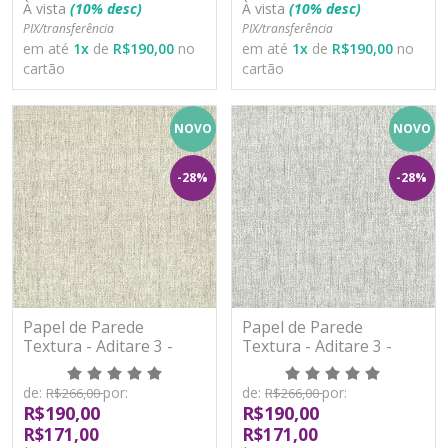
À vista
(10% desc)
À vista
(10% desc)
PIX/transferência
PIX/transferência
em até
1
x
de
R$190,00
no
em até
1
x
de
R$190,00
no
cartão
cartão
NOVO
NOVO
-28%
-28%
Papel de Parede
Papel de Parede
Textura - Aditare 3 -
Textura - Aditare 3 -
AD300011R - Vinílico
AD300012R - Vinílico
de:
por:
de:
por:
R$266,00
R$266,00
R$190,00
R$190,00
R$171,00
R$171,00