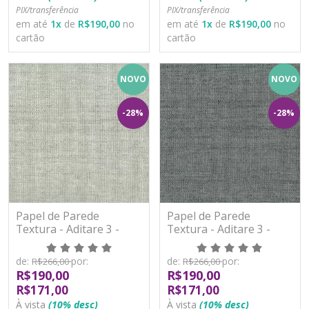
PIX/transferência
PIX/transferência
em até
1
x
de
R$190,00
no
em até
1
x
de
R$190,00
no
cartão
cartão
NOVO
NOVO
-28%
-28%
Papel de Parede
Papel de Parede
Textura - Aditare 3 -
Textura - Aditare 3 -
AD300211R - Vinílico
AD300212R - Vinílico
de:
por:
de:
por:
R$266,00
R$266,00
R$190,00
R$190,00
R$171,00
R$171,00
À vista
(10% desc)
À vista
(10% desc)