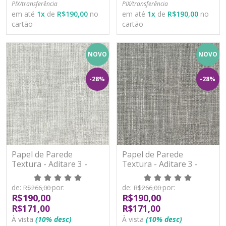
PIX/transferência
PIX/transferência
em até
1
x
de
R$190,00
no
em até
1
x
de
R$190,00
no
cartão
cartão
NOVO
NOVO
-28%
-28%
Papel de Parede
Papel de Parede
Textura - Aditare 3 -
Textura - Aditare 3 -
AD300404R - Vinílico
AD300405R - Vinílico
de:
por:
de:
por:
R$266,00
R$266,00
R$190,00
R$190,00
R$171,00
R$171,00
À vista
(10% desc)
À vista
(10% desc)