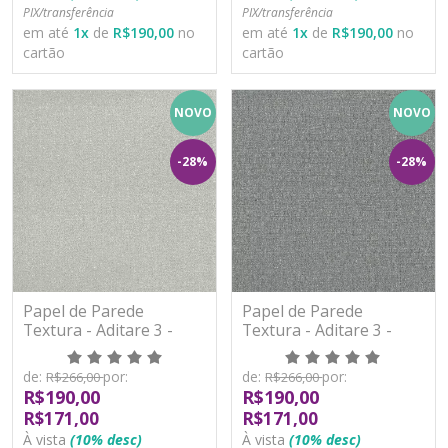
PIX/transferência
PIX/transferência
em até
1
x
de
R$190,00
no
em até
1
x
de
R$190,00
no
cartão
cartão
NOVO
NOVO
-28%
-28%
Papel de Parede
Papel de Parede
Textura - Aditare 3 -
Textura - Aditare 3 -
AD300303R - Vinílico
AD300304R - Vinílico
de:
por:
de:
por:
R$266,00
R$266,00
R$190,00
R$190,00
R$171,00
R$171,00
À vista
(10% desc)
À vista
(10% desc)