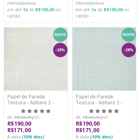
PIX/transferência
PIX/transferência
em até
1
x
de
R$190,00
no
em até
1
x
de
R$190,00
no
cartão
cartão
NOVO
NOVO
-28%
-28%
Papel de Parede
Papel de Parede
Textura - Aditare 3 -
Textura - Aditare 3 -
AD300307R - Vinílico
AD300308R - Vinílico
de:
por:
de:
por:
R$266,00
R$266,00
R$190,00
R$190,00
R$171,00
R$171,00
À vista
(10% desc)
À vista
(10% desc)