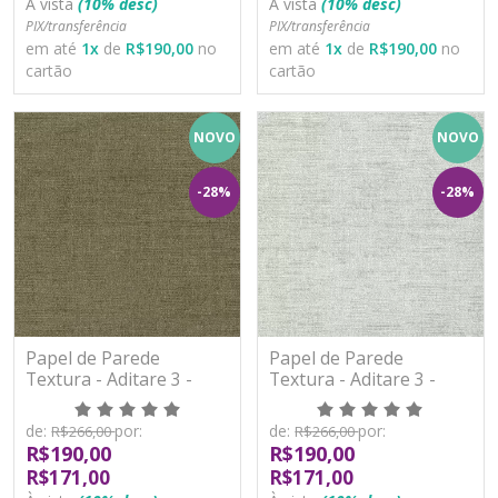
À vista
(10% desc)
À vista
(10% desc)
PIX/transferência
PIX/transferência
em até
1
x
de
R$190,00
no
em até
1
x
de
R$190,00
no
cartão
cartão
NOVO
NOVO
-28%
-28%
Papel de Parede
Papel de Parede
Textura - Aditare 3 -
Textura - Aditare 3 -
AD300106R - Vinílico
AD300107R - Vinílico
de:
por:
de:
por:
R$266,00
R$266,00
R$190,00
R$190,00
R$171,00
R$171,00