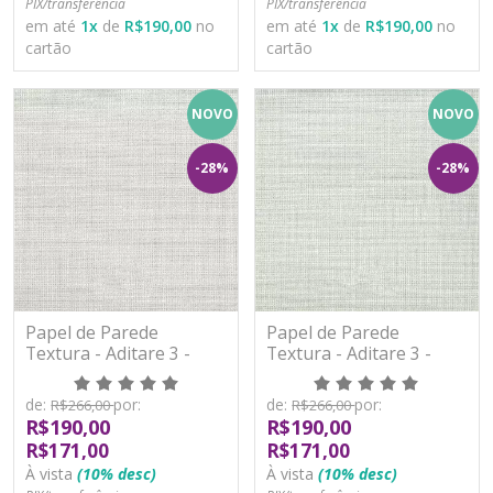
PIX/transferência
PIX/transferência
em até
1
x
de
R$190,00
no
em até
1
x
de
R$190,00
no
cartão
cartão
NOVO
NOVO
-28%
-28%
Papel de Parede
Papel de Parede
Textura - Aditare 3 -
Textura - Aditare 3 -
AD300503R - Vinílico
AD300504R - Vinílico
de:
por:
de:
por:
R$266,00
R$266,00
R$190,00
R$190,00
R$171,00
R$171,00
À vista
(10% desc)
À vista
(10% desc)