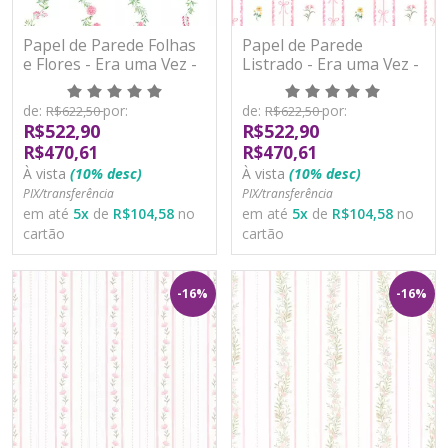
Papel de Parede Folhas
Papel de Parede
e Flores - Era uma Vez -
Listrado - Era uma Vez -
89853 - Vinílico
89860 - Vinílico
de:
por:
de:
por:
R$622,50
R$622,50
R$522,90
R$522,90
R$470,61
R$470,61
À vista
(10% desc)
À vista
(10% desc)
PIX/transferência
PIX/transferência
em até
5
x
de
R$104,58
no
em até
5
x
de
R$104,58
no
cartão
cartão
-16%
-16%