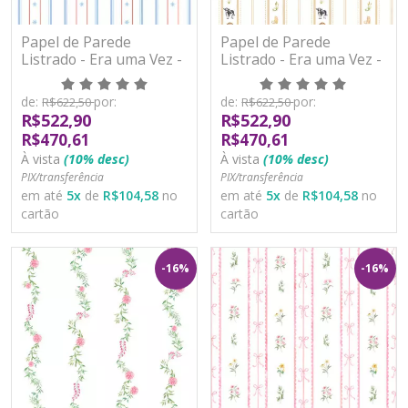
Papel de Parede
Papel de Parede
Listrado - Era uma Vez -
Listrado - Era uma Vez -
89839 - Vinílico
89846 - Vinílico
de:
por:
de:
por:
R$622,50
R$622,50
R$522,90
R$522,90
R$470,61
R$470,61
À vista
(10% desc)
À vista
(10% desc)
PIX/transferência
PIX/transferência
em até
5
x
de
R$104,58
no
em até
5
x
de
R$104,58
no
cartão
cartão
-16%
-16%