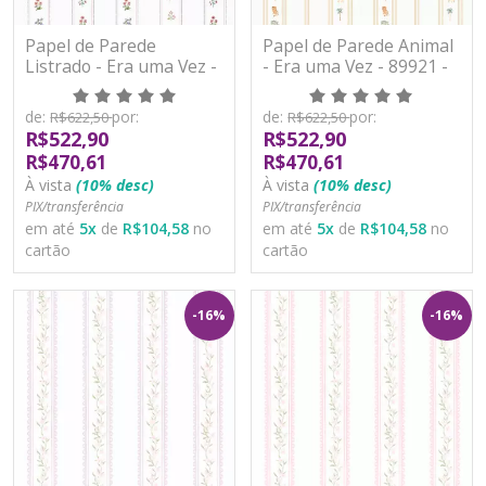
Papel de Parede
Papel de Parede Animal
Listrado - Era uma Vez -
- Era uma Vez - 89921 -
89914 - Vinílico
Vinílico
de:
por:
de:
por:
R$622,50
R$622,50
R$522,90
R$522,90
R$470,61
R$470,61
À vista
(10% desc)
À vista
(10% desc)
PIX/transferência
PIX/transferência
em até
5
x
de
R$104,58
no
em até
5
x
de
R$104,58
no
cartão
cartão
-16%
-16%