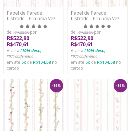
Papel de Parede
Papel de Parede
Listrado - Era uma Vez -
Listrado - Era uma Vez -
89877 - Vinílico
89884 - Vinílico
de:
por:
de:
por:
R$622,50
R$622,50
R$522,90
R$522,90
R$470,61
R$470,61
À vista
(10% desc)
À vista
(10% desc)
PIX/transferência
PIX/transferência
em até
5
x
de
R$104,58
no
em até
5
x
de
R$104,58
no
cartão
cartão
-16%
-16%