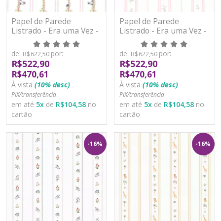
Papel de Parede
Papel de Parede
Listrado - Era uma Vez -
Listrado - Era uma Vez -
89891 - Vinílico
89907 - Vinílico
de:
por:
de:
por:
R$622,50
R$622,50
R$522,90
R$522,90
R$470,61
R$470,61
À vista
(10% desc)
À vista
(10% desc)
PIX/transferência
PIX/transferência
em até
5
x
de
R$104,58
no
em até
5
x
de
R$104,58
no
cartão
cartão
-16%
-16%