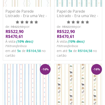
Papel de Parede
Papel de Parede
Listrado - Era uma Vez -
Listrado - Era uma Vez -
89815 - Vinílico
89822 - Vinílico
de:
por:
de:
por:
R$622,50
R$622,50
R$522,90
R$522,90
R$470,61
R$470,61
À vista
(10% desc)
À vista
(10% desc)
PIX/transferência
PIX/transferência
em até
5
x
de
R$104,58
no
em até
5
x
de
R$104,58
no
cartão
cartão
-16%
-16%