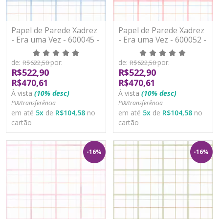
Papel de Parede Xadrez
Papel de Parede Xadrez
- Era uma Vez - 600045 -
- Era uma Vez - 600052 -
Vinílico
Vinílico
de:
por:
de:
por:
R$622,50
R$622,50
R$522,90
R$522,90
R$470,61
R$470,61
À vista
(10% desc)
À vista
(10% desc)
PIX/transferência
PIX/transferência
em até
5
x
de
R$104,58
no
em até
5
x
de
R$104,58
no
cartão
cartão
-16%
-16%