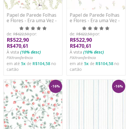
Papel de Parede Folhas
Papel de Parede Folhas
e Flores - Era uma Vez -
e Flores - Era uma Vez -
89730 - Vinílico
89747 - Vinílico
de:
por:
de:
por:
R$622,50
R$622,50
R$522,90
R$522,90
R$470,61
R$470,61
À vista
(10% desc)
À vista
(10% desc)
PIX/transferência
PIX/transferência
em até
5
x
de
R$104,58
no
em até
5
x
de
R$104,58
no
cartão
cartão
-16%
-16%