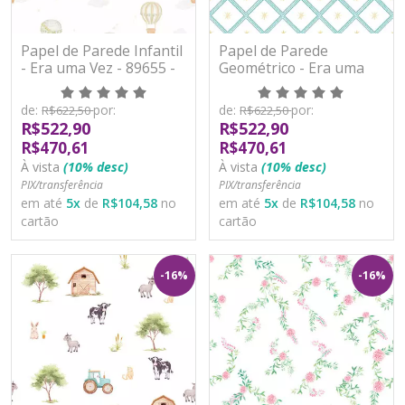
Papel de Parede Infantil
Papel de Parede
- Era uma Vez - 89655 -
Geométrico - Era uma
Vinílico
Vez - 89662 - Vinílico
de:
por:
de:
por:
R$622,50
R$622,50
R$522,90
R$522,90
R$470,61
R$470,61
À vista
(10% desc)
À vista
(10% desc)
PIX/transferência
PIX/transferência
em até
5
x
de
R$104,58
no
em até
5
x
de
R$104,58
no
cartão
cartão
-16%
-16%