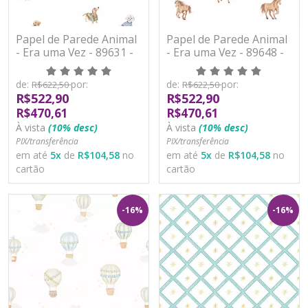
Papel de Parede Animal
Papel de Parede Animal
- Era uma Vez - 89631 -
- Era uma Vez - 89648 -
Vinílico
Vinílico
de:
por:
de:
por:
R$622,50
R$622,50
R$522,90
R$522,90
R$470,61
R$470,61
À vista
(10% desc)
À vista
(10% desc)
PIX/transferência
PIX/transferência
em até
5
x
de
R$104,58
no
em até
5
x
de
R$104,58
no
cartão
cartão
-16%
-16%