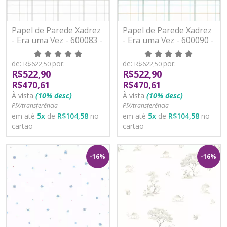
Papel de Parede Xadrez
Papel de Parede Xadrez
- Era uma Vez - 600083 -
- Era uma Vez - 600090 -
Vinílico
Vinílico
de:
por:
de:
por:
R$622,50
R$622,50
R$522,90
R$522,90
R$470,61
R$470,61
À vista
(10% desc)
À vista
(10% desc)
PIX/transferência
PIX/transferência
em até
5
x
de
R$104,58
no
em até
5
x
de
R$104,58
no
cartão
cartão
-16%
-16%