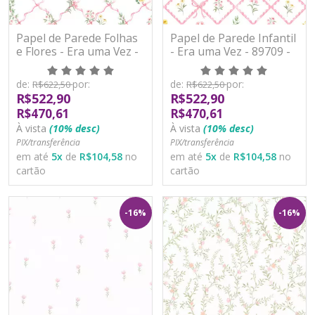
Papel de Parede Folhas
Papel de Parede Infantil
e Flores - Era uma Vez -
- Era uma Vez - 89709 -
89693 - Vinílico
Vinílico
de:
por:
de:
por:
R$622,50
R$622,50
R$522,90
R$522,90
R$470,61
R$470,61
À vista
(10% desc)
À vista
(10% desc)
PIX/transferência
PIX/transferência
em até
5
x
de
R$104,58
no
em até
5
x
de
R$104,58
no
cartão
cartão
-16%
-16%