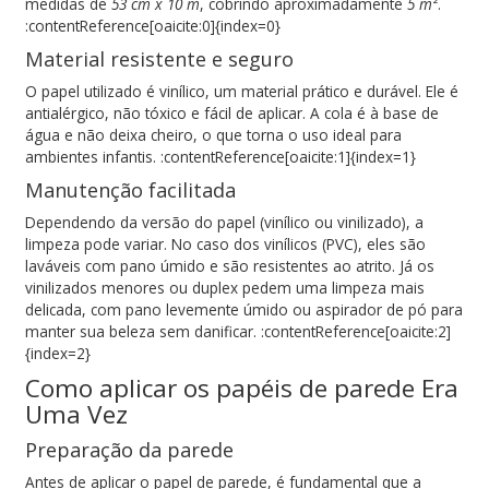
medidas de
53 cm x 10 m
, cobrindo aproximadamente
5 m²
.
:contentReference[oaicite:0]{index=0}
Material resistente e seguro
O papel utilizado é vinílico, um material prático e durável. Ele é
antialérgico, não tóxico e fácil de aplicar. A cola é à base de
gua e não deixa cheiro, o que torna o uso ideal para
ambientes infantis. :contentReference[oaicite:1]{index=1}
Manutenção facilitada
Dependendo da versão do papel (vinílico ou vinilizado), a
limpeza pode variar. No caso dos vinílicos (PVC), eles são
laváveis com pano úmido e são resistentes ao atrito. Já os
vinilizados menores ou duplex pedem uma limpeza mais
delicada, com pano levemente úmido ou aspirador de pó para
manter sua beleza sem danificar. :contentReference[oaicite:2]
{index=2}
Como aplicar os papéis de parede Era
Uma Vez
Preparação da parede
Antes de aplicar o papel de parede, é fundamental que a