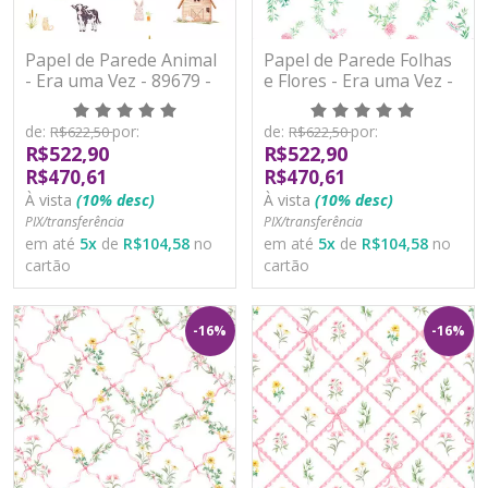
Papel de Parede Animal
Papel de Parede Folhas
- Era uma Vez - 89679 -
e Flores - Era uma Vez -
Vinílico
89686 - Vinílico
de:
por:
de:
por:
R$622,50
R$622,50
R$522,90
R$522,90
R$470,61
R$470,61
À vista
(10% desc)
À vista
(10% desc)
PIX/transferência
PIX/transferência
em até
5
x
de
R$104,58
no
em até
5
x
de
R$104,58
no
cartão
cartão
-16%
-16%