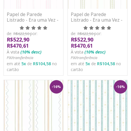
Papel de Parede
Papel de Parede
Listrado - Era uma Vez -
Listrado - Era uma Vez -
89792 - Vinílico
89808 - Vinílico
de:
por:
de:
por:
R$622,50
R$622,50
R$522,90
R$522,90
R$470,61
R$470,61
À vista
(10% desc)
À vista
(10% desc)
PIX/transferência
PIX/transferência
em até
5
x
de
R$104,58
no
em até
5
x
de
R$104,58
no
cartão
cartão
-16%
-16%