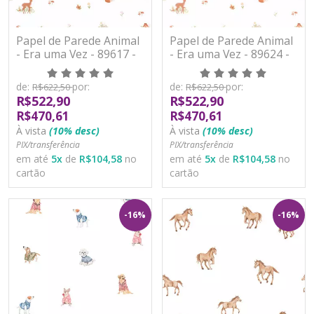
Papel de Parede Animal
Papel de Parede Animal
- Era uma Vez - 89617 -
- Era uma Vez - 89624 -
Vinílico
Vinílico
de:
por:
de:
por:
R$622,50
R$622,50
R$522,90
R$522,90
R$470,61
R$470,61
À vista
(10% desc)
À vista
(10% desc)
PIX/transferência
PIX/transferência
em até
5
x
de
R$104,58
no
em até
5
x
de
R$104,58
no
cartão
cartão
-16%
-16%