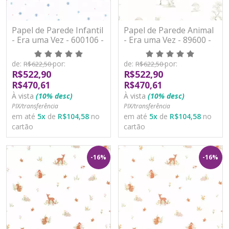
Papel de Parede Infantil
Papel de Parede Animal
- Era uma Vez - 600106 -
- Era uma Vez - 89600 -
Vinílico
Vinílico
de:
por:
de:
por:
R$622,50
R$622,50
R$522,90
R$522,90
R$470,61
R$470,61
À vista
(10% desc)
À vista
(10% desc)
PIX/transferência
PIX/transferência
em até
5
x
de
R$104,58
no
em até
5
x
de
R$104,58
no
cartão
cartão
-16%
-16%