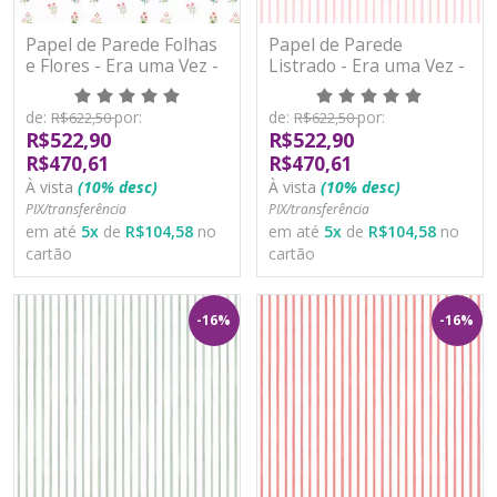
Papel de Parede Folhas
Papel de Parede
e Flores - Era uma Vez -
Listrado - Era uma Vez -
89952 - Vinílico
89969 - Vinílico
de:
por:
de:
por:
R$622,50
R$622,50
R$522,90
R$522,90
R$470,61
R$470,61
À vista
(10% desc)
À vista
(10% desc)
PIX/transferência
PIX/transferência
em até
5
x
de
R$104,58
no
em até
5
x
de
R$104,58
no
cartão
cartão
-16%
-16%