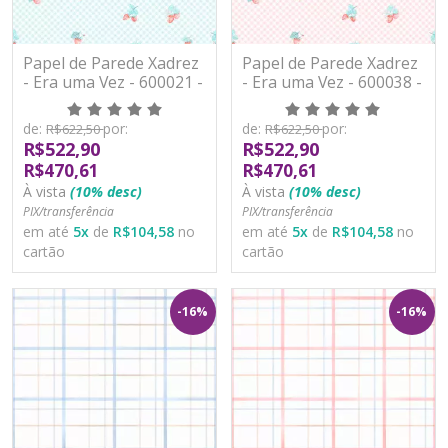
Papel de Parede Xadrez
Papel de Parede Xadrez
- Era uma Vez - 600021 -
- Era uma Vez - 600038 -
Vinílico
Vinílico
de:
por:
de:
por:
R$622,50
R$622,50
R$522,90
R$522,90
R$470,61
R$470,61
À vista
(10% desc)
À vista
(10% desc)
PIX/transferência
PIX/transferência
em até
5
x
de
R$104,58
no
em até
5
x
de
R$104,58
no
cartão
cartão
-16%
-16%