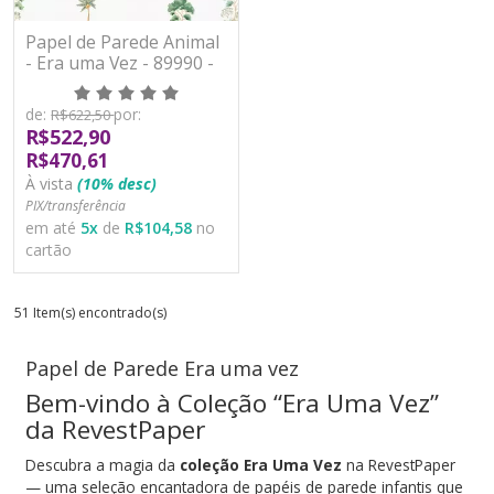
Papel de Parede Animal
- Era uma Vez - 89990 -
Vinílico
de:
por:
R$622,50
R$522,90
R$470,61
À vista
(10% desc)
PIX/transferência
em até
5
x
de
R$104,58
no
cartão
51 Item(s) encontrado(s)
Papel de Parede Era uma vez
Bem-vindo à Coleção “Era Uma Vez”
da RevestPaper
Descubra a magia da
coleção Era Uma Vez
na RevestPaper
— uma seleção encantadora de papéis de parede infantis que