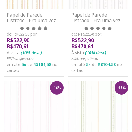
Papel de Parede
Papel de Parede
Listrado - Era uma Vez -
Listrado - Era uma Vez -
89778 - Vinílico
89785 - Vinílico
de:
por:
de:
por:
R$622,50
R$622,50
R$522,90
R$522,90
R$470,61
R$470,61
À vista
(10% desc)
À vista
(10% desc)
PIX/transferência
PIX/transferência
em até
5
x
de
R$104,58
no
em até
5
x
de
R$104,58
no
cartão
cartão
-16%
-16%