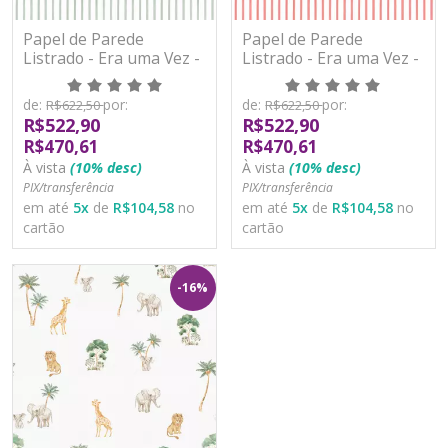
Papel de Parede
Papel de Parede
Listrado - Era uma Vez -
Listrado - Era uma Vez -
89976 - Vinílico
89983 - Vinílico
de:
por:
de:
por:
R$622,50
R$622,50
R$522,90
R$522,90
R$470,61
R$470,61
À vista
(10% desc)
À vista
(10% desc)
PIX/transferência
PIX/transferência
em até
5
x
de
R$104,58
no
em até
5
x
de
R$104,58
no
cartão
cartão
-16%