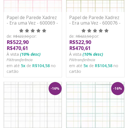
Papel de Parede Xadrez
Papel de Parede Xadrez
- Era uma Vez - 600069 -
- Era uma Vez - 600076 -
Vinílico
Vinílico
de:
por:
de:
por:
R$622,50
R$622,50
R$522,90
R$522,90
R$470,61
R$470,61
À vista
(10% desc)
À vista
(10% desc)
PIX/transferência
PIX/transferência
em até
5
x
de
R$104,58
no
em até
5
x
de
R$104,58
no
cartão
cartão
-16%
-16%