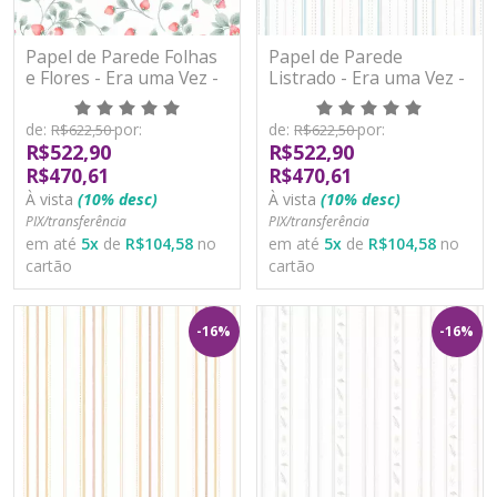
Papel de Parede Folhas
Papel de Parede
e Flores - Era uma Vez -
Listrado - Era uma Vez -
89754 - Vinílico
89761 - Vinílico
de:
por:
de:
por:
R$622,50
R$622,50
R$522,90
R$522,90
R$470,61
R$470,61
À vista
(10% desc)
À vista
(10% desc)
PIX/transferência
PIX/transferência
em até
5
x
de
R$104,58
no
em até
5
x
de
R$104,58
no
cartão
cartão
-16%
-16%