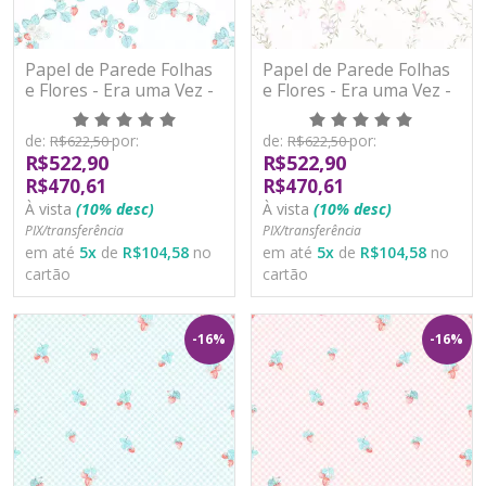
Papel de Parede Folhas
Papel de Parede Folhas
e Flores - Era uma Vez -
e Flores - Era uma Vez -
600007 - Vinílico
600014 - Vinílico
de:
por:
de:
por:
R$622,50
R$622,50
R$522,90
R$522,90
R$470,61
R$470,61
À vista
(10% desc)
À vista
(10% desc)
PIX/transferência
PIX/transferência
em até
5
x
de
R$104,58
no
em até
5
x
de
R$104,58
no
cartão
cartão
-16%
-16%