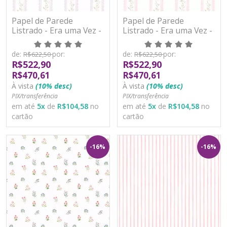
Papel de Parede
Papel de Parede
Listrado - Era uma Vez -
Listrado - Era uma Vez -
89938 - Vinílico
89945 - Vinílico
de:
por:
de:
por:
R$622,50
R$622,50
R$522,90
R$522,90
R$470,61
R$470,61
À vista
(10% desc)
À vista
(10% desc)
PIX/transferência
PIX/transferência
em até
5
x
de
R$104,58
no
em até
5
x
de
R$104,58
no
cartão
cartão
-16%
-16%