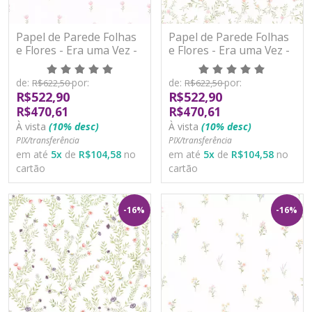
Papel de Parede Folhas
Papel de Parede Folhas
e Flores - Era uma Vez -
e Flores - Era uma Vez -
89716 - Vinílico
89723 - Vinílico
de:
por:
de:
por:
R$622,50
R$622,50
R$522,90
R$522,90
R$470,61
R$470,61
À vista
(10% desc)
À vista
(10% desc)
PIX/transferência
PIX/transferência
em até
5
x
de
R$104,58
no
em até
5
x
de
R$104,58
no
cartão
cartão
-16%
-16%