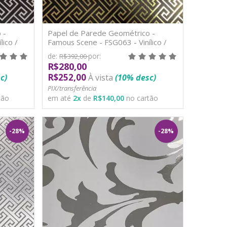
 -
Papel de Parede Geométrico -
ico /
Famous Scene - FSG063 - Vinílico /
TNT
de:
por:
R$392,00
R$280,00
R$252,00
c)
À vista
(10% desc)
PIX/transferência
tão
em até
2
x
de
R$140,00
no cartão
-28%
-28%