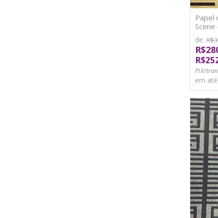
Papel 
Scene 
de:
R$3
R$28
R$25
PIX/tran
em at