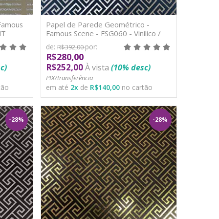
 Famous
Papel de Parede Geométrico -
NT
Famous Scene - FSG060 - Vinílico /
TNT
de:
por:
R$392,00
R$280,00
R$252,00
c)
À vista
(10% desc)
PIX/transferência
tão
em até
2
x
de
R$140,00
no cartão
-28%
-28%