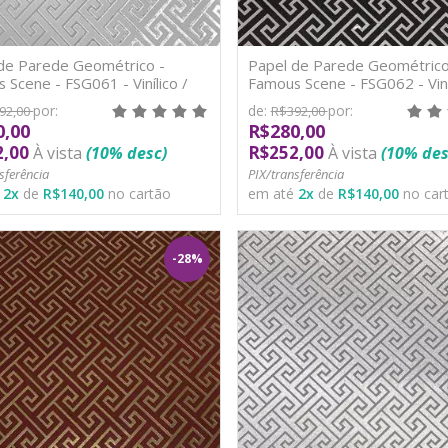
de Parede Geométrico -
Papel de Parede Geométrico
 Scene - FSG061 - Vinílico /
Famous Scene - FSG062 - Viníl
TNT
por:
de:
por:
92,00
R$392,00
0,00
R$280,00
2,00
R$252,00
À vista
(10% desc)
À vista
(10% des
sferência
PIX/transferência
é
2
x
de
R$140,00
no cartão
em até
2
x
de
R$140,00
no car
-28%