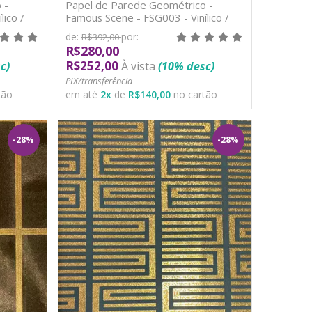
 -
Papel de Parede Geométrico -
ico /
Famous Scene - FSG003 - Vinílico /
TNT
de:
por:
R$392,00
R$280,00
R$252,00
c)
À vista
(10% desc)
PIX/transferência
tão
em até
2
x
de
R$140,00
no cartão
-28%
-28%