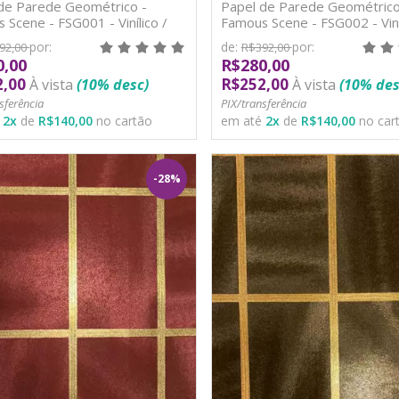
de Parede Geométrico -
Papel de Parede Geométrico
 Scene - FSG001 - Vinílico /
Famous Scene - FSG002 - Viníl
TNT
por:
de:
por:
92,00
R$392,00
0,00
R$280,00
2,00
R$252,00
À vista
(10% desc)
À vista
(10% des
sferência
PIX/transferência
é
2
x
de
R$140,00
no cartão
em até
2
x
de
R$140,00
no car
-28%