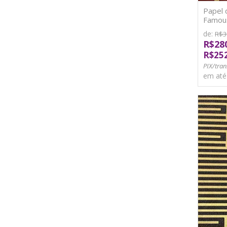
Papel 
Famous
TNT
de:
R$3
R$28
R$25
PIX/tran
em at