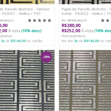
de Parede Abstrato - Famous
Papel de Parede Abstrato -
- FSG051 - Vinílico / TNT
Scene - FSG052 - Vinílico / T
por:
de:
por:
92,00
R$392,00
0,00
R$280,00
2,00
R$252,00
À vista
(10% desc)
À vista
(10% des
sferência
PIX/transferência
é
2
x
de
R$140,00
no cartão
em até
2
x
de
R$140,00
no car
-28%