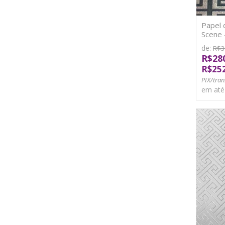
Papel 
Scene 
de:
R$3
R$28
R$25
PIX/tran
em at