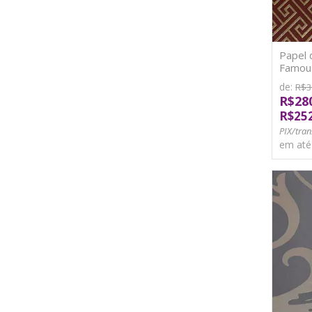
Papel 
Famous
TNT
de:
R$3
R$28
R$25
PIX/tran
em at