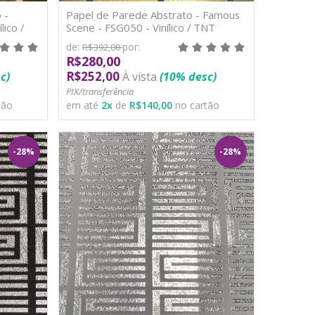
 -
Papel de Parede Abstrato - Famous
ico /
Scene - FSG050 - Vinílico / TNT
de:
por:
R$392,00
R$280,00
R$252,00
c)
À vista
(10% desc)
PIX/transferência
tão
em até
2
x
de
R$140,00
no cartão
-28%
-28%