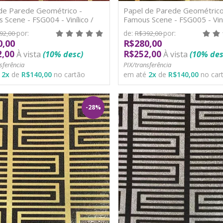
de Parede Geométrico -
Papel de Parede Geométrico
 Scene - FSG004 - Vinílico /
Famous Scene - FSG005 - Viníl
TNT
por:
de:
por:
92,00
R$392,00
0,00
R$280,00
2,00
R$252,00
À vista
(10% desc)
À vista
(10% des
sferência
PIX/transferência
é
2
x
de
R$140,00
no cartão
em até
2
x
de
R$140,00
no car
-28%