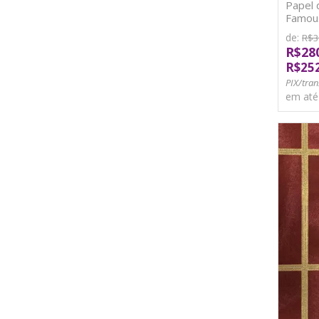
Papel 
Famous
TNT
de:
R$3
R$28
R$25
PIX/tran
em at