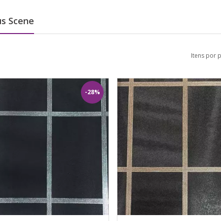
s Scene
Itens por 
-28%