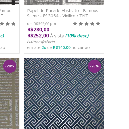
 Famous
Papel de Parede Abstrato - Famous
NT
Scene - FSG054 - Vinílico / TNT
de:
por:
R$392,00
R$280,00
R$252,00
c)
À vista
(10% desc)
PIX/transferência
tão
em até
2
x
de
R$140,00
no cartão
-28%
-28%