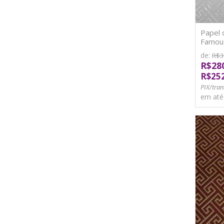
Papel 
Famous
TNT
de:
R$3
R$28
R$25
PIX/tran
em at