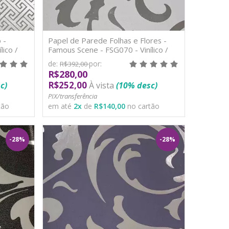
 -
Papel de Parede Folhas e Flores -
ico /
Famous Scene - FSG070 - Vinílico /
TNT
de:
por:
R$392,00
R$280,00
R$252,00
c)
À vista
(10% desc)
PIX/transferência
tão
em até
2
x
de
R$140,00
no cartão
-28%
-28%