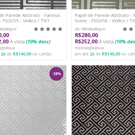
de Parede Abstrato - Famous
Papel de Parede Abstrato -
- FSG055 - Vinílico / TNT
Scene - FSG056 - Vinílico / T
por:
de:
por:
92,00
R$392,00
0,00
R$280,00
2,00
R$252,00
À vista
(10% desc)
À vista
(10% des
sferência
PIX/transferência
é
2
x
de
R$140,00
no cartão
em até
2
x
de
R$140,00
no car
-28%