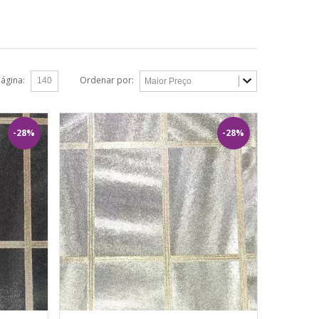
página:
Ordenar por:
-28%
-28%