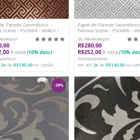
de Parede Geométrico -
Papel de Parede Geométrico
 Scene - FSG064 - Vinílico /
Famous Scene - FSG066 - Viníl
TNT
por:
de:
por:
92,00
R$392,00
0,00
R$280,00
2,00
R$252,00
À vista
(10% desc)
À vista
(10% des
sferência
PIX/transferência
é
2
x
de
R$140,00
no cartão
em até
2
x
de
R$140,00
no car
-28%