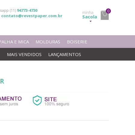
94773-4730
sapp (11)
0
minha
contato@revestpaper.com.br
l
Sacola
PALHA E MICA
MOLDURAS
BOISERIE
S
MAIS VENDIDOS
LANÇAMENTOS