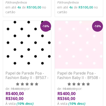
PIX/transferência
PIX/transferência
em até
4
x
de
R$100,00
no
em até
4
x
de
R$100,00
no
cartão
cartão
-16%
-16%
Papel de Parede Poa -
Papel de Parede Poa -
Fashion Baby II - BF507 -
Fashion Baby II - BF508 -
Vinílico
Vinílico
de:
por:
de:
por:
R$480,00
R$480,00
R$400,00
R$400,00
R$360,00
R$360,00
À vista
(10% desc)
À vista
(10% desc)