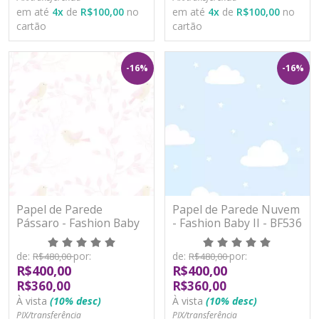
em até
4
x
de
R$100,00
no
em até
4
x
de
R$100,00
no
cartão
cartão
-16%
-16%
Papel de Parede
Papel de Parede Nuvem
Pássaro - Fashion Baby
- Fashion Baby II - BF536
II - BF535 - Vinílico
- Vinílico
de:
por:
de:
por:
R$480,00
R$480,00
R$400,00
R$400,00
R$360,00
R$360,00
À vista
(10% desc)
À vista
(10% desc)
PIX/transferência
PIX/transferência