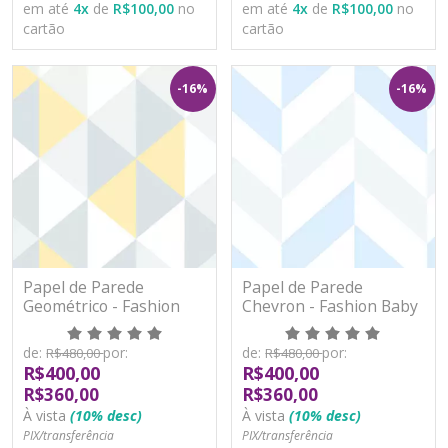
em até
4
x
de
R$100,00
no
em até
4
x
de
R$100,00
no
cartão
cartão
-16%
-16%
Papel de Parede
Papel de Parede
Geométrico - Fashion
Chevron - Fashion Baby
Baby II - BF549 - Vinílico
II - BF550 - Vinílico
de:
por:
de:
por:
R$480,00
R$480,00
R$400,00
R$400,00
R$360,00
R$360,00
À vista
(10% desc)
À vista
(10% desc)
PIX/transferência
PIX/transferência