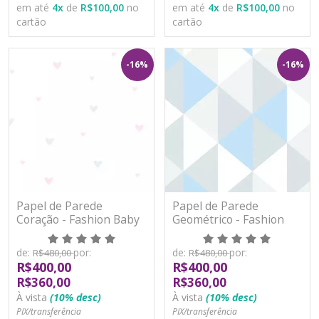
em até
4
x
de
R$100,00
no
em até
4
x
de
R$100,00
no
cartão
cartão
-16%
-16%
Papel de Parede
Papel de Parede
Coração - Fashion Baby
Geométrico - Fashion
II - BF545 - Vinílico
Baby II - BF546 - Vinílico
de:
por:
de:
por:
R$480,00
R$480,00
R$400,00
R$400,00
R$360,00
R$360,00
À vista
(10% desc)
À vista
(10% desc)
PIX/transferência
PIX/transferência