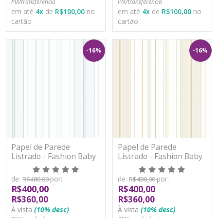
PIX/transferência
PIX/transferência
em até
4
x
de
R$100,00
no
em até
4
x
de
R$100,00
no
cartão
cartão
-16%
-16%
Papel de Parede
Papel de Parede
Listrado - Fashion Baby
Listrado - Fashion Baby
II - BF521 - Vinílico
II - BF522 - Vinílico
de:
por:
de:
por:
R$480,00
R$480,00
R$400,00
R$400,00
R$360,00
R$360,00
À vista
(10% desc)
À vista
(10% desc)