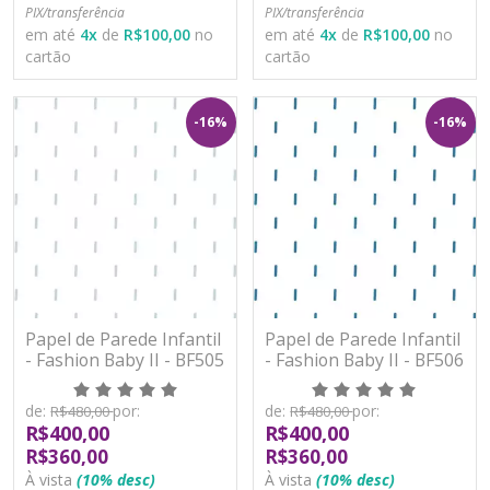
PIX/transferência
PIX/transferência
em até
4
x
de
R$100,00
no
em até
4
x
de
R$100,00
no
cartão
cartão
-16%
-16%
Papel de Parede Infantil
Papel de Parede Infantil
- Fashion Baby II - BF505
- Fashion Baby II - BF506
- Vinílico
- Vinílico
de:
por:
de:
por:
R$480,00
R$480,00
R$400,00
R$400,00
R$360,00
R$360,00
À vista
(10% desc)
À vista
(10% desc)