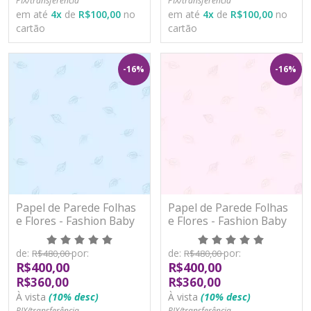
PIX/transferência
PIX/transferência
em até
4
x
de
R$100,00
no
em até
4
x
de
R$100,00
no
cartão
cartão
-16%
-16%
Papel de Parede Folhas
Papel de Parede Folhas
e Flores - Fashion Baby
e Flores - Fashion Baby
II - BF527 - Vinílico
II - BF528 - Vinílico
de:
por:
de:
por:
R$480,00
R$480,00
R$400,00
R$400,00
R$360,00
R$360,00
À vista
(10% desc)
À vista
(10% desc)
PIX/transferência
PIX/transferência