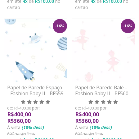
em até
4
x
de
R$100,00
no
em até
4
x
de
R$100,00
no
cartão
cartão
-16%
-16%
Papel de Parede Espaço
Papel de Parede Balé -
- Fashion Baby II - BF559
Fashion Baby II - BF560 -
- Vinílico
Vinílico
de:
por:
de:
por:
R$480,00
R$480,00
R$400,00
R$400,00
R$360,00
R$360,00
À vista
(10% desc)
À vista
(10% desc)
PIX/transferência
PIX/transferência