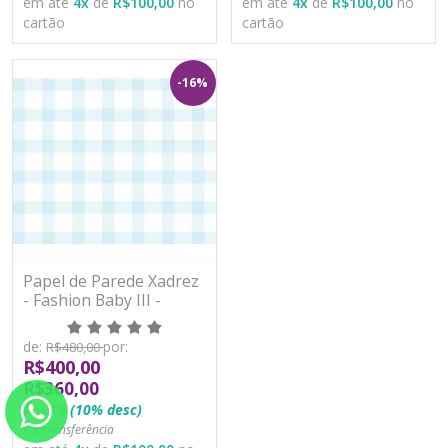
em até
4
x
de
R$100,00
no
em até
4
x
de
R$100,00
no
cartão
cartão
-16%
Papel de Parede Xadrez
- Fashion Baby III -
BF606 - Vinílico
de:
por:
R$480,00
R$400,00
R$360,00
À vista
(10% desc)
PIX/transferência