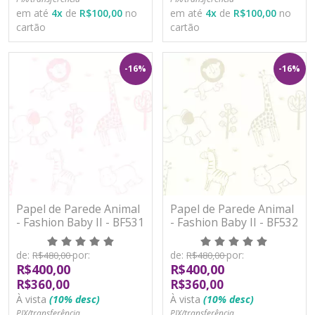
em até
4
x
de
R$100,00
no
em até
4
x
de
R$100,00
no
cartão
cartão
-16%
-16%
Papel de Parede Animal
Papel de Parede Animal
- Fashion Baby II - BF531
- Fashion Baby II - BF532
- Vinílico
- Vinílico
de:
por:
de:
por:
R$480,00
R$480,00
R$400,00
R$400,00
R$360,00
R$360,00
À vista
(10% desc)
À vista
(10% desc)
PIX/transferência
PIX/transferência