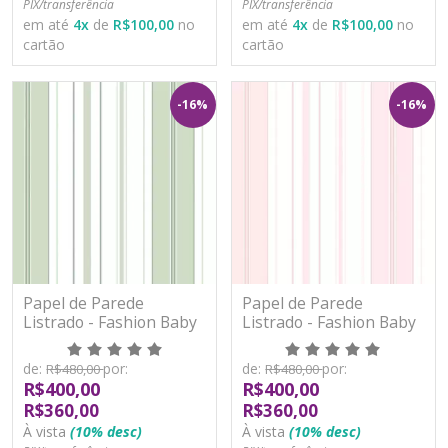
PIX/transferência
PIX/transferência
em até
4
x
de
R$100,00
no
em até
4
x
de
R$100,00
no
cartão
cartão
-16%
-16%
Papel de Parede
Papel de Parede
Listrado - Fashion Baby
Listrado - Fashion Baby
II - BF519 - Vinílico
II - BF520 - Vinílico
de:
por:
de:
por:
R$480,00
R$480,00
R$400,00
R$400,00
R$360,00
R$360,00
À vista
(10% desc)
À vista
(10% desc)