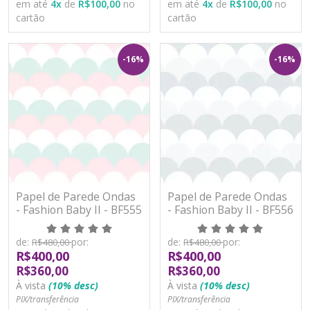
em até
4
x
de
R$100,00
no
em até
4
x
de
R$100,00
no
cartão
cartão
-16%
-16%
Papel de Parede Ondas
Papel de Parede Ondas
- Fashion Baby II - BF555
- Fashion Baby II - BF556
- Vinílico
- Vinílico
de:
por:
de:
por:
R$480,00
R$480,00
R$400,00
R$400,00
R$360,00
R$360,00
À vista
(10% desc)
À vista
(10% desc)
PIX/transferência
PIX/transferência