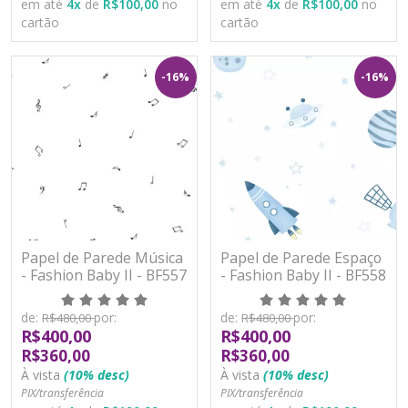
em até
4
x
de
R$100,00
no
em até
4
x
de
R$100,00
no
cartão
cartão
-16%
-16%
Papel de Parede Música
Papel de Parede Espaço
- Fashion Baby II - BF557
- Fashion Baby II - BF558
- Vinílico
- Vinílico
de:
por:
de:
por:
R$480,00
R$480,00
R$400,00
R$400,00
R$360,00
R$360,00
À vista
(10% desc)
À vista
(10% desc)
PIX/transferência
PIX/transferência