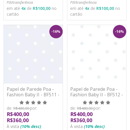
PIX/transferência
PIX/transferência
em até
4
x
de
R$100,00
no
em até
4
x
de
R$100,00
no
cartão
cartão
-16%
-16%
Papel de Parede Poa -
Papel de Parede Poa -
Fashion Baby II - BF511 -
Fashion Baby II - BF512 -
Vinílico
Vinílico
de:
por:
de:
por:
R$480,00
R$480,00
R$400,00
R$400,00
R$360,00
R$360,00
À vista
(10% desc)
À vista
(10% desc)