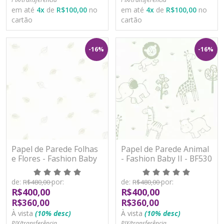
em até
4
x
de
R$100,00
no
em até
4
x
de
R$100,00
no
cartão
cartão
-16%
-16%
Papel de Parede Folhas
Papel de Parede Animal
e Flores - Fashion Baby
- Fashion Baby II - BF530
II - BF529 - Vinílico
- Vinílico
de:
por:
de:
por:
R$480,00
R$480,00
R$400,00
R$400,00
R$360,00
R$360,00
À vista
(10% desc)
À vista
(10% desc)
PIX/transferência
PIX/transferência