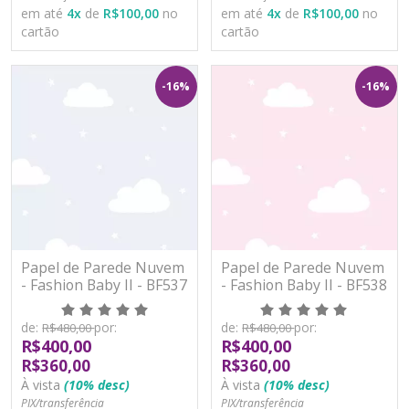
em até
4
x
de
R$100,00
no
em até
4
x
de
R$100,00
no
cartão
cartão
-16%
-16%
Papel de Parede Nuvem
Papel de Parede Nuvem
- Fashion Baby II - BF537
- Fashion Baby II - BF538
- Vinílico
- Vinílico
de:
por:
de:
por:
R$480,00
R$480,00
R$400,00
R$400,00
R$360,00
R$360,00
À vista
(10% desc)
À vista
(10% desc)
PIX/transferência
PIX/transferência