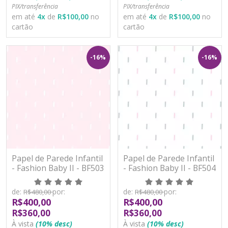
PIX/transferência
PIX/transferência
em até
4
x
de
R$100,00
no
em até
4
x
de
R$100,00
no
cartão
cartão
-16%
-16%
Papel de Parede Infantil
Papel de Parede Infantil
- Fashion Baby II - BF503
- Fashion Baby II - BF504
- Vinílico
- Vinílico
de:
por:
de:
por:
R$480,00
R$480,00
R$400,00
R$400,00
R$360,00
R$360,00
À vista
(10% desc)
À vista
(10% desc)