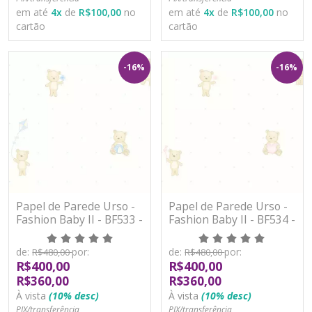
em até
4
x
de
R$100,00
no
em até
4
x
de
R$100,00
no
cartão
cartão
-16%
-16%
Papel de Parede Urso -
Papel de Parede Urso -
Fashion Baby II - BF533 -
Fashion Baby II - BF534 -
Vinílico
Vinílico
de:
por:
de:
por:
R$480,00
R$480,00
R$400,00
R$400,00
R$360,00
R$360,00
À vista
(10% desc)
À vista
(10% desc)
PIX/transferência
PIX/transferência