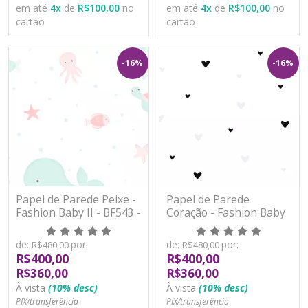
em até
4
x
de
R$100,00
no
em até
4
x
de
R$100,00
no
cartão
cartão
-16%
-16%
Papel de Parede Peixe -
Papel de Parede
Fashion Baby II - BF543 -
Coração - Fashion Baby
Vinílico
II - BF544 - Vinílico
de:
por:
de:
por:
R$480,00
R$480,00
R$400,00
R$400,00
R$360,00
R$360,00
À vista
(10% desc)
À vista
(10% desc)
PIX/transferência
PIX/transferência