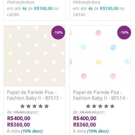
PIX/transferência
PIX/transferência
em até
4
x
de
R$100,00
no
em até
4
x
de
R$100,00
no
cartão
cartão
-16%
-16%
Papel de Parede Poa -
Papel de Parede Poa -
Fashion Baby II - BF513 -
Fashion Baby II - BF514 -
Vinílico
Vinílico
de:
por:
de:
por:
R$480,00
R$480,00
R$400,00
R$400,00
R$360,00
R$360,00
À vista
(10% desc)
À vista
(10% desc)