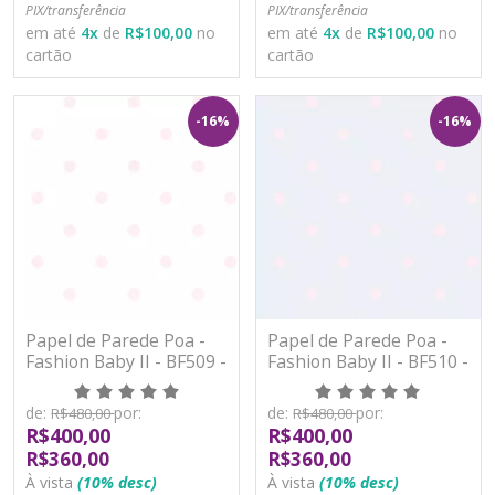
PIX/transferência
PIX/transferência
em até
4
x
de
R$100,00
no
em até
4
x
de
R$100,00
no
cartão
cartão
-16%
-16%
Papel de Parede Poa -
Papel de Parede Poa -
Fashion Baby II - BF509 -
Fashion Baby II - BF510 -
Vinílico
Vinílico
de:
por:
de:
por:
R$480,00
R$480,00
R$400,00
R$400,00
R$360,00
R$360,00
À vista
(10% desc)
À vista
(10% desc)