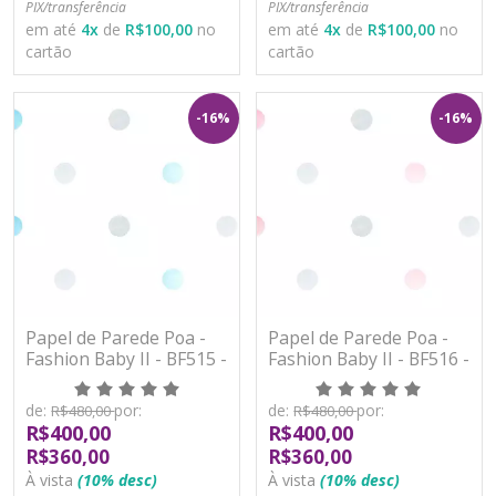
PIX/transferência
PIX/transferência
em até
4
x
de
R$100,00
no
em até
4
x
de
R$100,00
no
cartão
cartão
-16%
-16%
Papel de Parede Poa -
Papel de Parede Poa -
Fashion Baby II - BF515 -
Fashion Baby II - BF516 -
Vinílico
Vinílico
de:
por:
de:
por:
R$480,00
R$480,00
R$400,00
R$400,00
R$360,00
R$360,00
À vista
(10% desc)
À vista
(10% desc)