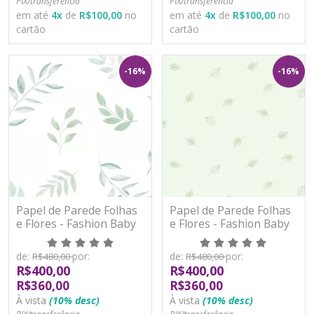
PIX/transferência
PIX/transferência
em até
4
x
de
R$100,00
no
em até
4
x
de
R$100,00
no
cartão
cartão
-16%
-16%
Papel de Parede Folhas
Papel de Parede Folhas
e Flores - Fashion Baby
e Flores - Fashion Baby
II - BF525 - Vinílico
II - BF526 - Vinílico
de:
por:
de:
por:
R$480,00
R$480,00
R$400,00
R$400,00
R$360,00
R$360,00
À vista
(10% desc)
À vista
(10% desc)