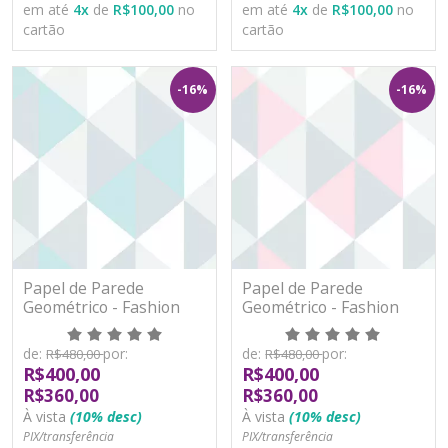
em até
4
x
de
R$100,00
no
em até
4
x
de
R$100,00
no
cartão
cartão
-16%
-16%
Papel de Parede
Papel de Parede
Geométrico - Fashion
Geométrico - Fashion
Baby II - BF547 - Vinílico
Baby II - BF548 - Vinílico
de:
por:
de:
por:
R$480,00
R$480,00
R$400,00
R$400,00
R$360,00
R$360,00
À vista
(10% desc)
À vista
(10% desc)
PIX/transferência
PIX/transferência