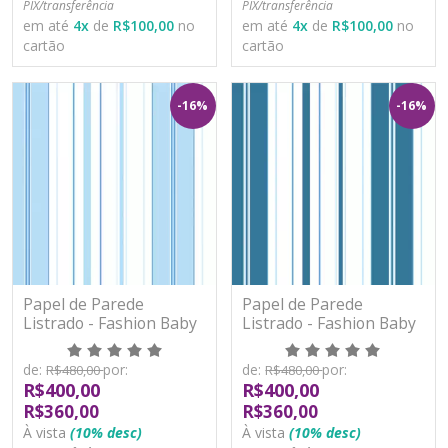
PIX/transferência
PIX/transferência
em até
4
x
de
R$100,00
no
em até
4
x
de
R$100,00
no
cartão
cartão
-16%
-16%
Papel de Parede
Papel de Parede
Listrado - Fashion Baby
Listrado - Fashion Baby
II - BF517 - Vinílico
II - BF518 - Vinílico
de:
por:
de:
por:
R$480,00
R$480,00
R$400,00
R$400,00
R$360,00
R$360,00
À vista
(10% desc)
À vista
(10% desc)