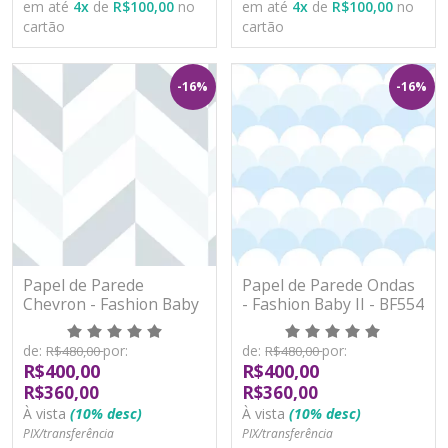
em até
4
x
de
R$100,00
no
em até
4
x
de
R$100,00
no
cartão
cartão
-16%
-16%
Papel de Parede
Papel de Parede Ondas
Chevron - Fashion Baby
- Fashion Baby II - BF554
II - BF553 - Vinílico
- Vinílico
de:
por:
de:
por:
R$480,00
R$480,00
R$400,00
R$400,00
R$360,00
R$360,00
À vista
(10% desc)
À vista
(10% desc)
PIX/transferência
PIX/transferência