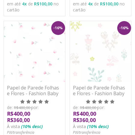
em até
4
x
de
R$100,00
no
em até
4
x
de
R$100,00
no
cartão
cartão
-16%
-16%
Papel de Parede Folhas
Papel de Parede Folhas
e Flores - Fashion Baby
e Flores - Fashion Baby
II - BF541 - Vinílico
II - BF542 - Vinílico
de:
por:
de:
por:
R$480,00
R$480,00
R$400,00
R$400,00
R$360,00
R$360,00
À vista
(10% desc)
À vista
(10% desc)
PIX/transferência
PIX/transferência