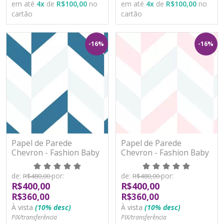
em até
4
x
de
R$100,00
no
em até
4
x
de
R$100,00
no
cartão
cartão
-16%
-16%
Papel de Parede
Papel de Parede
Chevron - Fashion Baby
Chevron - Fashion Baby
II - BF551 - Vinílico
II - BF552 - Vinílico
de:
por:
de:
por:
R$480,00
R$480,00
R$400,00
R$400,00
R$360,00
R$360,00
À vista
(10% desc)
À vista
(10% desc)
PIX/transferência
PIX/transferência