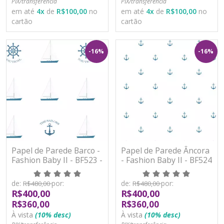
PIX/transferência
PIX/transferência
em até
4
x
de
R$100,00
no
em até
4
x
de
R$100,00
no
cartão
cartão
-16%
-16%
Papel de Parede Barco -
Papel de Parede Âncora
Fashion Baby II - BF523 -
- Fashion Baby II - BF524
Vinílico
- Vinílico
de:
por:
de:
por:
R$480,00
R$480,00
R$400,00
R$400,00
R$360,00
R$360,00
À vista
(10% desc)
À vista
(10% desc)