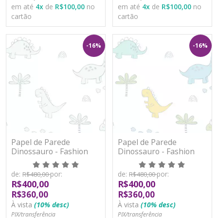
em até
4
x
de
R$100,00
no
em até
4
x
de
R$100,00
no
cartão
cartão
-16%
-16%
Papel de Parede
Papel de Parede
Dinossauro - Fashion
Dinossauro - Fashion
Baby II - BF539 - Vinílico
Baby II - BF540 - Vinílico
de:
por:
de:
por:
R$480,00
R$480,00
R$400,00
R$400,00
R$360,00
R$360,00
À vista
(10% desc)
À vista
(10% desc)
PIX/transferência
PIX/transferência