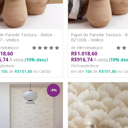
de Parede Textura - Belize -
Papel de Parede Textura - Be
 - Vinílico
BZ1008 - Vinílico
por:
de:
por:
.120,46
R$1.120,46
18,60
R$1.018,60
6,74
R$916,74
À vista
(10% desc)
À vista
(10% des
sferência
PIX/transferência
é
10
x
de
R$101,86
no cartão
em até
10
x
de
R$101,86
no ca
-9%