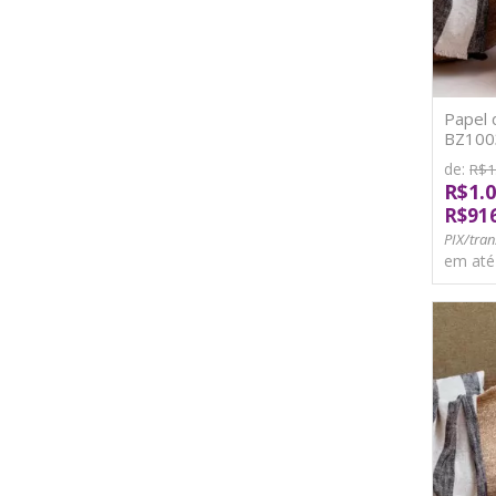
Papel 
BZ1003
de:
R$1
R$1.0
R$91
PIX/tran
em at