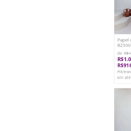
Papel 
BZ3001
de:
R$1
R$1.0
R$91
PIX/tran
em at