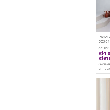
Papel 
BZ3011
de:
R$1
R$1.0
R$91
PIX/tran
em at