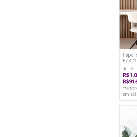
Papel 
BZ3213
de:
R$1
R$1.0
R$91
PIX/tran
em at