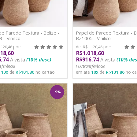
de Parede Textura - Belize -
Papel de Parede Textura - Be
 - Vinílico
BZ1005 - Vinílico
por:
de:
por:
.120,46
R$1.120,46
18,60
R$1.018,60
6,74
R$916,74
À vista
(10% desc)
À vista
(10% des
sferência
PIX/transferência
é
10
x
de
R$101,86
no cartão
em até
10
x
de
R$101,86
no ca
-9%