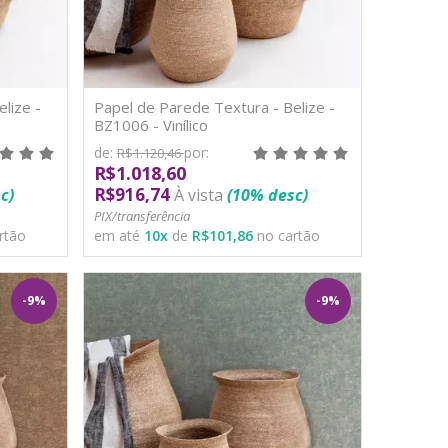
lize -
Papel de Parede Textura - Belize -
BZ1006 - Vinílico
de:
por:
R$1.120,46
R$1.018,60
R$916,74
c)
À vista
(10% desc)
PIX/transferência
rtão
em até
10
x
de
R$101,86
no cartão
-9%
-9%