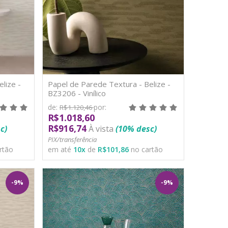
lize -
Papel de Parede Textura - Belize -
BZ3206 - Vinílico
de:
por:
R$1.120,46
R$1.018,60
R$916,74
c)
À vista
(10% desc)
PIX/transferência
rtão
em até
10
x
de
R$101,86
no cartão
-9%
-9%