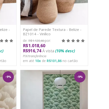
lize -
Papel de Parede Textura - Belize -
BZ1014 - Vinílico
de:
por:
R$1.120,46
R$1.018,60
R$916,74
c)
À vista
(10% desc)
PIX/transferência
rtão
em até
10
x
de
R$101,86
no cartão
-9%
-9%