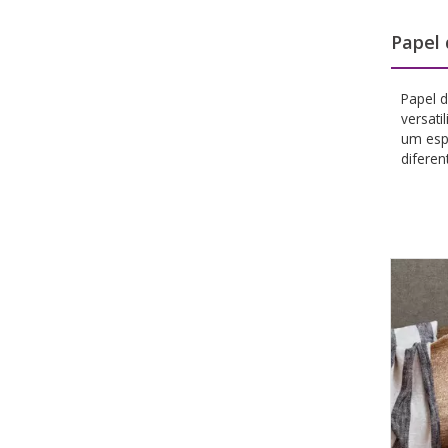
Papel 
Papel d
versat
um esp
diferen