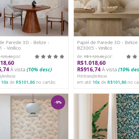
de Parede 3D - Belize -
Papel de Parede 3D - Belize 
 - Vinílico
BZ3005 - Vinílico
por:
de:
por:
.120,46
R$1.120,46
18,60
R$1.018,60
6,74
R$916,74
À vista
(10% desc)
À vista
(10% des
sferência
PIX/transferência
é
10
x
de
R$101,86
no cartão
em até
10
x
de
R$101,86
no ca
-9%