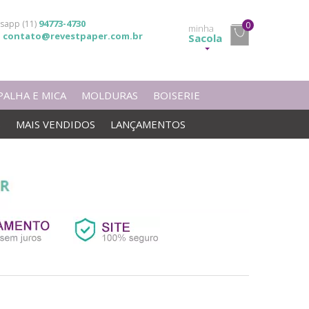
94773-4730
sapp (11)
0
minha
contato@revestpaper.com.br
l
Sacola
PALHA E MICA
MOLDURAS
BOISERIE
S
MAIS VENDIDOS
LANÇAMENTOS