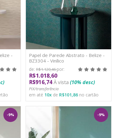
lize -
Papel de Parede Abstrato - Belize -
BZ3304 - Vinílico
de:
por:
R$1.120,46
R$1.018,60
R$916,74
c)
À vista
(10% desc)
PIX/transferência
rtão
em até
10
x
de
R$101,86
no cartão
-9%
-9%