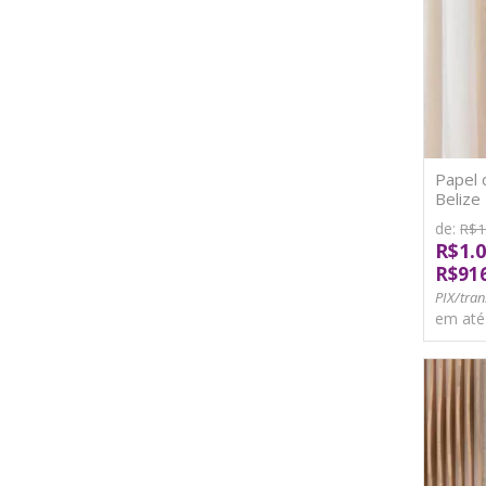
Papel 
Belize 
de:
R$1
R$1.0
R$91
PIX/tran
em at