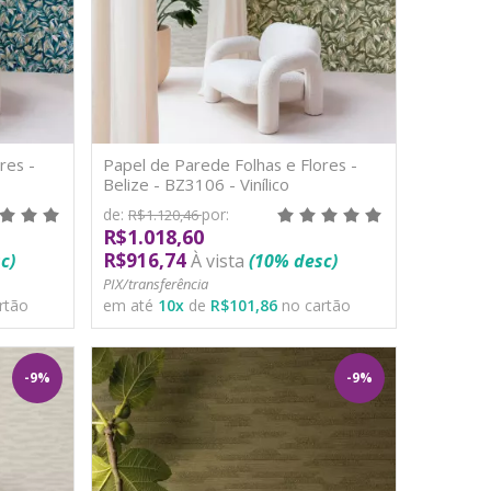
res -
Papel de Parede Folhas e Flores -
Belize - BZ3106 - Vinílico
de:
por:
R$1.120,46
R$1.018,60
R$916,74
c)
À vista
(10% desc)
PIX/transferência
rtão
em até
10
x
de
R$101,86
no cartão
-9%
-9%