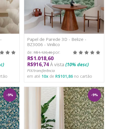
-
Papel de Parede 3D - Belize -
BZ3006 - Vinílico
de:
por:
R$1.120,46
R$1.018,60
R$916,74
c)
À vista
(10% desc)
PIX/transferência
rtão
em até
10
x
de
R$101,86
no cartão
-9%
-9%