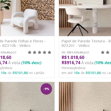
de Parede Folhas e Flores -
Papel de Parede Textura - Be
- BZ3108 - Vinílico
BZ3201 - Vinílico
por:
de:
por:
.120,46
R$1.120,46
18,60
R$1.018,60
6,74
R$916,74
À vista
(10% desc)
À vista
(10% des
sferência
PIX/transferência
é
10
x
de
R$101,86
no cartão
em até
10
x
de
R$101,86
no ca
-9%