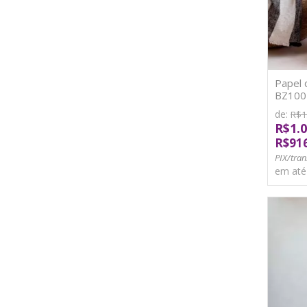
Papel 
BZ1007
de:
R$1
R$1.0
R$91
PIX/tran
em at