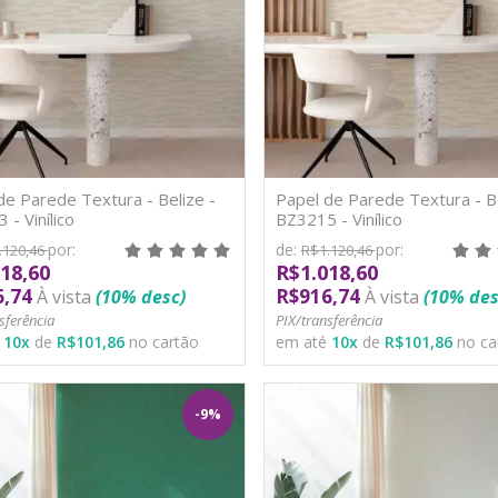
de Parede Textura - Belize -
Papel de Parede Textura - Be
 - Vinílico
BZ3215 - Vinílico
por:
de:
por:
.120,46
R$1.120,46
18,60
R$1.018,60
6,74
R$916,74
À vista
(10% desc)
À vista
(10% des
sferência
PIX/transferência
é
10
x
de
R$101,86
no cartão
em até
10
x
de
R$101,86
no ca
-9%