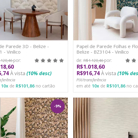
de Parede 3D - Belize -
Papel de Parede Folhas e Flo
 - Vinílico
Belize - BZ3104 - Vinílico
por:
de:
por:
.120,46
R$1.120,46
18,60
R$1.018,60
6,74
R$916,74
À vista
(10% desc)
À vista
(10% des
sferência
PIX/transferência
é
10
x
de
R$101,86
no cartão
em até
10
x
de
R$101,86
no ca
-9%