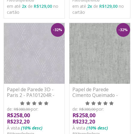
PIX/transferência
PIX/transferência
em até
2
x
de
R$129,00
no
em até
2
x
de
R$129,00
no
cartão
cartão
-32%
-32%
Papel de Parede 3D -
Papel de Parede
Paris 2 - PA101204R -
Cimento Queimado -
Vinílico - TNT
Paris 2 - PA101301R -
Vinílico - TNT
de:
por:
de:
por:
R$380,00
R$380,00
R$258,00
R$258,00
R$232,20
R$232,20
À vista
(10% desc)
À vista
(10% desc)
PIX/transferência
PIX/transferência