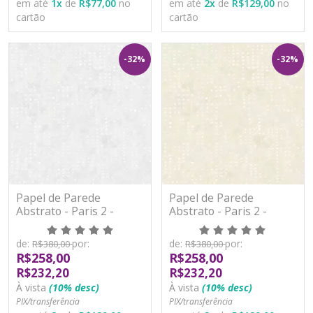
em até
1
x
de
R$77,00
no
em até
2
x
de
R$129,00
no
cartão
cartão
-32%
-32%
Papel de Parede
Papel de Parede
Abstrato - Paris 2 -
Abstrato - Paris 2 -
PA101901R - Vinílico -
PA101902R - Vinílico -
TNT
TNT
de:
por:
de:
por:
R$380,00
R$380,00
R$258,00
R$258,00
R$232,20
R$232,20
À vista
(10% desc)
À vista
(10% desc)
PIX/transferência
PIX/transferência