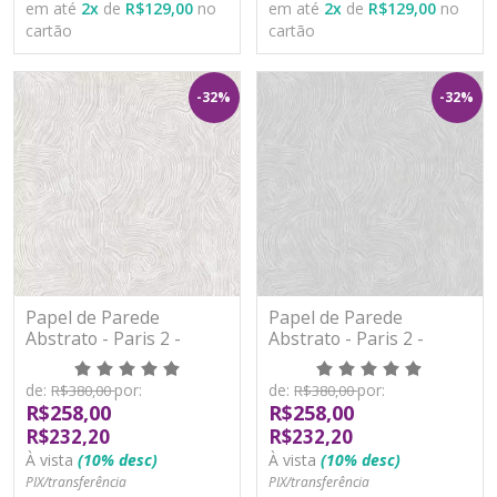
em até
2
x
de
R$129,00
no
em até
2
x
de
R$129,00
no
cartão
cartão
-32%
-32%
Papel de Parede
Papel de Parede
Abstrato - Paris 2 -
Abstrato - Paris 2 -
PA101801R - Vinílico -
PA101802R - Vinílico -
TNT
TNT
de:
por:
de:
por:
R$380,00
R$380,00
R$258,00
R$258,00
R$232,20
R$232,20
À vista
(10% desc)
À vista
(10% desc)
PIX/transferência
PIX/transferência