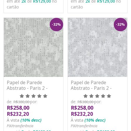
em até
2
x
de
R$129,00
no
em até
2
x
de
R$129,00
no
cartão
cartão
-32%
-32%
Papel de Parede
Papel de Parede
Abstrato - Paris 2 -
Abstrato - Paris 2 -
PA101903R - Vinílico -
PA101904R - Vinílico -
TNT
TNT
de:
por:
de:
por:
R$380,00
R$380,00
R$258,00
R$258,00
R$232,20
R$232,20
À vista
(10% desc)
À vista
(10% desc)
PIX/transferência
PIX/transferência