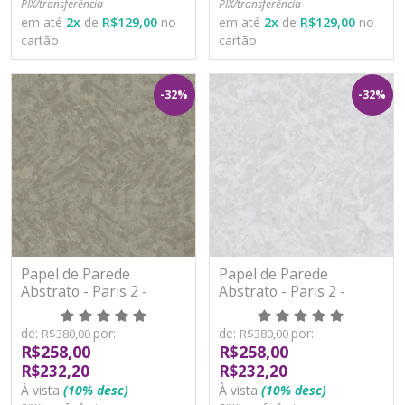
PIX/transferência
PIX/transferência
em até
2
x
de
R$129,00
no
em até
2
x
de
R$129,00
no
cartão
cartão
-32%
-32%
Papel de Parede
Papel de Parede
Abstrato - Paris 2 -
Abstrato - Paris 2 -
PA101101R - Vinílico -
PA101102R - Vinílico -
TNT
TNT
de:
por:
de:
por:
R$380,00
R$380,00
R$258,00
R$258,00
R$232,20
R$232,20
À vista
(10% desc)
À vista
(10% desc)