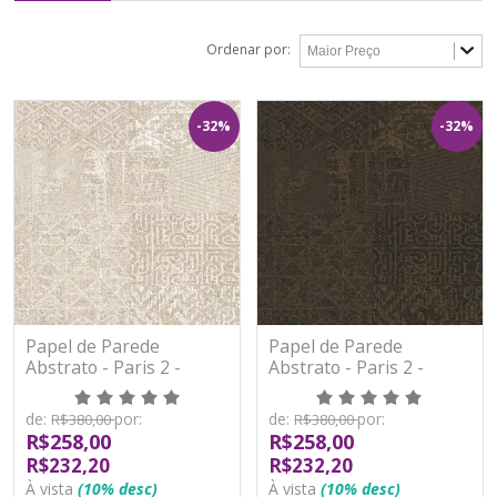
Ordenar por:
-32%
-32%
Papel de Parede
Papel de Parede
Abstrato - Paris 2 -
Abstrato - Paris 2 -
PA100801R - Vinílico -
PA100802R - Vinílico -
TNT
TNT
de:
por:
de:
por:
R$380,00
R$380,00
R$258,00
R$258,00
R$232,20
R$232,20
À vista
(10% desc)
À vista
(10% desc)