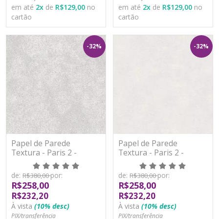
em até
2
x
de
R$129,00
no
em até
2
x
de
R$129,00
no
cartão
cartão
-32%
-32%
Papel de Parede
Papel de Parede
Textura - Paris 2 -
Textura - Paris 2 -
PA101502R - Vinílico -
PA101503R - Vinílico -
TNT
TNT
de:
por:
de:
por:
R$380,00
R$380,00
R$258,00
R$258,00
R$232,20
R$232,20
À vista
(10% desc)
À vista
(10% desc)
PIX/transferência
PIX/transferência