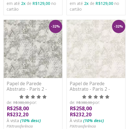
em até
2
x
de
R$129,00
no
em até
2
x
de
R$129,00
no
cartão
cartão
-32%
-32%
Papel de Parede
Papel de Parede
Abstrato - Paris 2 -
Abstrato - Paris 2 -
PA101603R - Vinílico -
PA101604R - Vinílico -
TNT
TNT
de:
por:
de:
por:
R$380,00
R$380,00
R$258,00
R$258,00
R$232,20
R$232,20
À vista
(10% desc)
À vista
(10% desc)
PIX/transferência
PIX/transferência