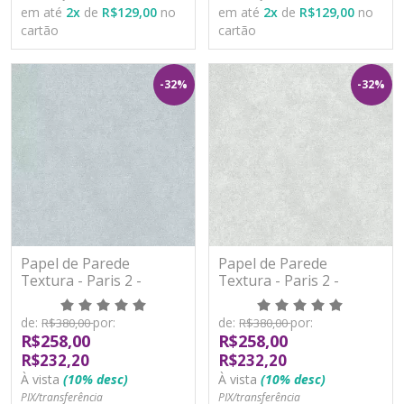
em até
2
x
de
R$129,00
no
em até
2
x
de
R$129,00
no
cartão
cartão
-32%
-32%
Papel de Parede
Papel de Parede
Textura - Paris 2 -
Textura - Paris 2 -
PA101504R - Vinílico -
PA101505R - Vinílico -
TNT
TNT
de:
por:
de:
por:
R$380,00
R$380,00
R$258,00
R$258,00
R$232,20
R$232,20
À vista
(10% desc)
À vista
(10% desc)
PIX/transferência
PIX/transferência