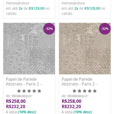
PIX/transferência
PIX/transferência
em até
2
x
de
R$129,00
no
em até
2
x
de
R$129,00
no
cartão
cartão
-32%
-32%
Papel de Parede
Papel de Parede
Abstrato - Paris 2 -
Abstrato - Paris 2 -
PA100803R - Vinílico -
PA100804R - Vinílico -
TNT
TNT
de:
por:
de:
por:
R$380,00
R$380,00
R$258,00
R$258,00
R$232,20
R$232,20
À vista
(10% desc)
À vista
(10% desc)