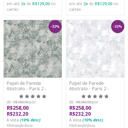
em até
2
x
de
R$129,00
no
em até
2
x
de
R$129,00
no
cartão
cartão
-32%
-32%
Papel de Parede
Papel de Parede
Abstrato - Paris 2 -
Abstrato - Paris 2 -
PA101601R - Vinílico -
PA101602R - Vinílico -
TNT
TNT
de:
por:
de:
por:
R$380,00
R$380,00
R$258,00
R$258,00
R$232,20
R$232,20
À vista
(10% desc)
À vista
(10% desc)
PIX/transferência
PIX/transferência