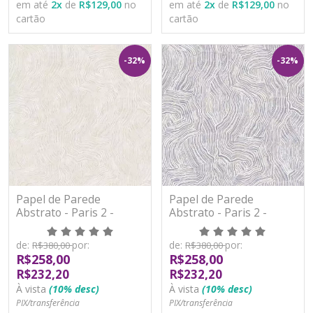
em até
2
x
de
R$129,00
no
em até
2
x
de
R$129,00
no
cartão
cartão
-32%
-32%
Papel de Parede
Papel de Parede
Abstrato - Paris 2 -
Abstrato - Paris 2 -
PA101803R - Vinílico -
PA101804R - Vinílico -
TNT
TNT
de:
por:
de:
por:
R$380,00
R$380,00
R$258,00
R$258,00
R$232,20
R$232,20
À vista
(10% desc)
À vista
(10% desc)
PIX/transferência
PIX/transferência