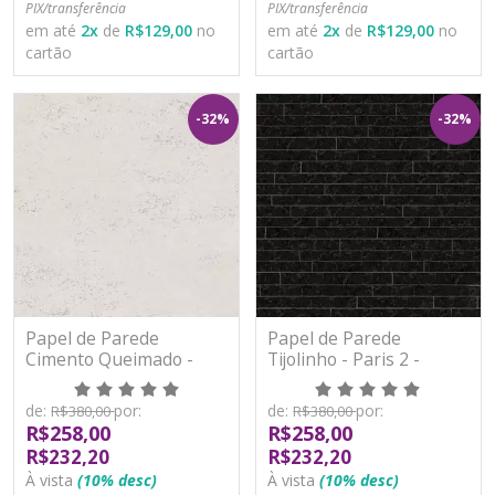
PIX/transferência
PIX/transferência
em até
2
x
de
R$129,00
no
em até
2
x
de
R$129,00
no
cartão
cartão
-32%
-32%
Papel de Parede
Papel de Parede
Cimento Queimado -
Tijolinho - Paris 2 -
Paris 2 - PA100908R -
PA101001R - Vinílico -
Vinílico - TNT
TNT
de:
por:
de:
por:
R$380,00
R$380,00
R$258,00
R$258,00
R$232,20
R$232,20
À vista
(10% desc)
À vista
(10% desc)