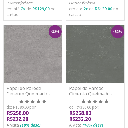
PIX/transferência
PIX/transferência
em até
2
x
de
R$129,00
no
em até
2
x
de
R$129,00
no
cartão
cartão
-32%
-32%
Papel de Parede
Papel de Parede
Cimento Queimado -
Cimento Queimado -
Paris 2 - PA100902R -
Paris 2 - PA100903R -
Vinílico - TNT
Vinílico - TNT
de:
por:
de:
por:
R$380,00
R$380,00
R$258,00
R$258,00
R$232,20
R$232,20
À vista
(10% desc)
À vista
(10% desc)