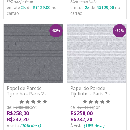
PIX/transferência
PIX/transferência
em até
2
x
de
R$129,00
no
em até
2
x
de
R$129,00
no
cartão
cartão
-32%
-32%
Papel de Parede
Papel de Parede
Tijolinho - Paris 2 -
Tijolinho - Paris 2 -
PA101004R - Vinílico -
PA101005R - Vinílico -
TNT
TNT
de:
por:
de:
por:
R$380,00
R$380,00
R$258,00
R$258,00
R$232,20
R$232,20
À vista
(10% desc)
À vista
(10% desc)