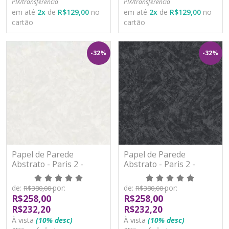
PIX/transferência
PIX/transferência
em até
2
x
de
R$129,00
no
em até
2
x
de
R$129,00
no
cartão
cartão
-32%
-32%
Papel de Parede
Papel de Parede
Abstrato - Paris 2 -
Abstrato - Paris 2 -
PA101103R - Vinílico -
PA101104R - Vinílico -
TNT
TNT
de:
por:
de:
por:
R$380,00
R$380,00
R$258,00
R$258,00
R$232,20
R$232,20
À vista
(10% desc)
À vista
(10% desc)