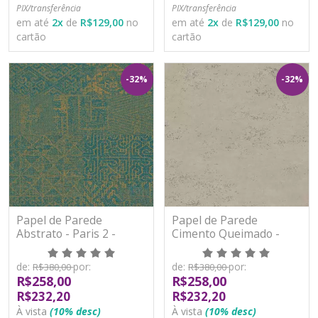
PIX/transferência
PIX/transferência
em até
2
x
de
R$129,00
no
em até
2
x
de
R$129,00
no
cartão
cartão
-32%
-32%
Papel de Parede
Papel de Parede
Abstrato - Paris 2 -
Cimento Queimado -
PA100805R - Vinílico -
Paris 2 - PA100901R -
TNT
Vinílico - TNT
de:
por:
de:
por:
R$380,00
R$380,00
R$258,00
R$258,00
R$232,20
R$232,20
À vista
(10% desc)
À vista
(10% desc)