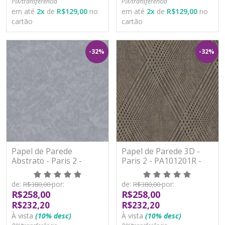
PIX/transferência
PIX/transferência
em até
2
x
de
R$129,00
no
em até
2
x
de
R$129,00
no
cartão
cartão
-32%
-32%
Papel de Parede
Papel de Parede 3D -
Abstrato - Paris 2 -
Paris 2 - PA101201R -
PA101105R - Vinílico -
Vinílico - TNT
TNT
de:
por:
de:
por:
R$380,00
R$380,00
R$258,00
R$258,00
R$232,20
R$232,20
À vista
(10% desc)
À vista
(10% desc)