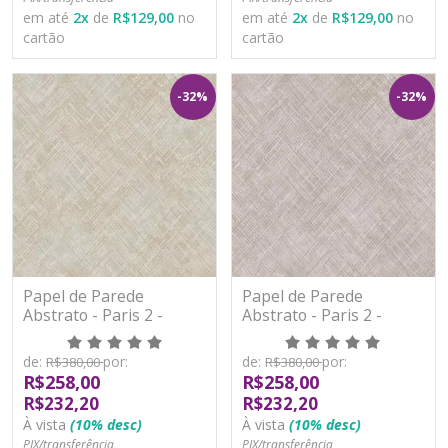
em até
2
x
de
R$129,00
no
em até
2
x
de
R$129,00
no
cartão
cartão
-32%
-32%
Papel de Parede
Papel de Parede
Abstrato - Paris 2 -
Abstrato - Paris 2 -
PA101402R - Vinílico -
PA101403R - Vinílico -
TNT
TNT
de:
por:
de:
por:
R$380,00
R$380,00
R$258,00
R$258,00
R$232,20
R$232,20
À vista
(10% desc)
À vista
(10% desc)
PIX/transferência
PIX/transferência