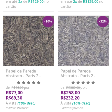
em até
2
x
de
R$129,00
no
em até
2
x
de
R$129,00
no
cartão
cartão
-10%
-32%
Papel de Parede
Papel de Parede
Abstrato - Paris 2 -
Abstrato - Paris 2 -
PA101805R - Vinílico -
PA101806R - Vinílico -
TNT
TNT
de:
por:
de:
por:
R$86,00
R$380,00
R$77,00
R$258,00
R$69,30
R$232,20
À vista
(10% desc)
À vista
(10% desc)
PIX/transferência
PIX/transferência