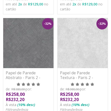
em até
2
x
de
R$129,00
no
em até
2
x
de
R$129,00
no
cartão
cartão
-32%
-32%
Papel de Parede
Papel de Parede
Abstrato - Paris 2 -
Textura - Paris 2 -
PA101404R - Vinílico -
PA101501R - Vinílico -
TNT
TNT
de:
por:
de:
por:
R$380,00
R$380,00
R$258,00
R$258,00
R$232,20
R$232,20
À vista
(10% desc)
À vista
(10% desc)
PIX/transferência
PIX/transferência