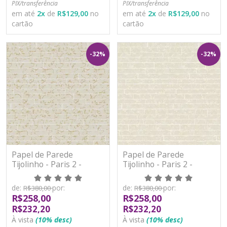
PIX/transferência
PIX/transferência
em até
2
x
de
R$129,00
no
em até
2
x
de
R$129,00
no
cartão
cartão
-32%
-32%
Papel de Parede
Papel de Parede
Tijolinho - Paris 2 -
Tijolinho - Paris 2 -
PA101002R - Vinílico -
PA101003R - Vinílico -
TNT
TNT
de:
por:
de:
por:
R$380,00
R$380,00
R$258,00
R$258,00
R$232,20
R$232,20
À vista
(10% desc)
À vista
(10% desc)