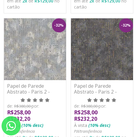
em até
2
x
de
R$129,00
no
em até
2
x
de
R$129,00
no
cartão
cartão
-32%
-32%
Papel de Parede
Papel de Parede
Abstrato - Paris 2 -
Abstrato - Paris 2 -
PA101905R - Vinílico -
PA101906R - Vinílico -
TNT
TNT
de:
por:
de:
por:
R$380,00
R$380,00
R$258,00
R$258,00
R$232,20
R$232,20
À vista
(10% desc)
À vista
(10% desc)
PIX/transferência
PIX/transferência