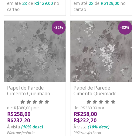
em até
2
x
de
R$129,00
no
em até
2
x
de
R$129,00
no
cartão
cartão
-32%
-32%
Papel de Parede
Papel de Parede
Cimento Queimado -
Cimento Queimado -
Paris 2 - PA101701R -
Paris 2 - PA101702R -
Vinílico - TNT
Vinílico - TNT
de:
por:
de:
por:
R$380,00
R$380,00
R$258,00
R$258,00
R$232,20
R$232,20
À vista
(10% desc)
À vista
(10% desc)
PIX/transferência
PIX/transferência