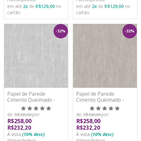
em até
2
x
de
R$129,00
no
em até
2
x
de
R$129,00
no
cartão
cartão
-32%
-32%
Papel de Parede
Papel de Parede
Cimento Queimado -
Cimento Queimado -
Paris 2 - PA101302R -
Paris 2 - PA101303R -
Vinílico - TNT
Vinílico - TNT
de:
por:
de:
por:
R$380,00
R$380,00
R$258,00
R$258,00
R$232,20
R$232,20
À vista
(10% desc)
À vista
(10% desc)
PIX/transferência
PIX/transferência