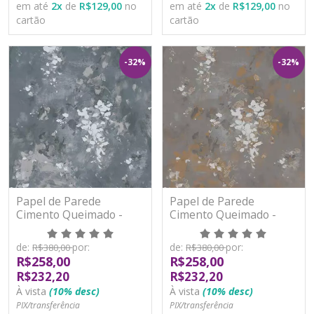
em até
2
x
de
R$129,00
no
em até
2
x
de
R$129,00
no
cartão
cartão
-32%
-32%
Papel de Parede
Papel de Parede
Cimento Queimado -
Cimento Queimado -
Paris 2 - PA101705R -
Paris 2 - PA101706R -
Vinílico - TNT
Vinílico - TNT
de:
por:
de:
por:
R$380,00
R$380,00
R$258,00
R$258,00
R$232,20
R$232,20
À vista
(10% desc)
À vista
(10% desc)
PIX/transferência
PIX/transferência