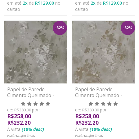
em até
2
x
de
R$129,00
no
em até
2
x
de
R$129,00
no
cartão
cartão
-32%
-32%
Papel de Parede
Papel de Parede
Cimento Queimado -
Cimento Queimado -
Paris 2 - PA101703R -
Paris 2 - PA101704R -
Vinílico - TNT
Vinílico - TNT
de:
por:
de:
por:
R$380,00
R$380,00
R$258,00
R$258,00
R$232,20
R$232,20
À vista
(10% desc)
À vista
(10% desc)
PIX/transferência
PIX/transferência