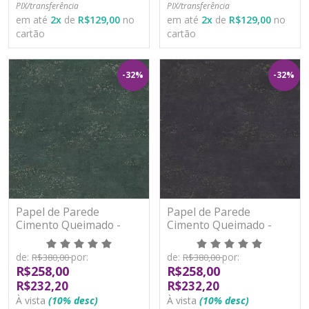
PIX/transferência
PIX/transferência
em até
2
x
de
R$129,00
no
em até
2
x
de
R$129,00
no
cartão
cartão
-32%
-32%
Papel de Parede
Papel de Parede
Cimento Queimado -
Cimento Queimado -
Paris 2 - PA100906R -
Paris 2 - PA100907R -
Vinílico - TNT
Vinílico - TNT
de:
por:
de:
por:
R$380,00
R$380,00
R$258,00
R$258,00
R$232,20
R$232,20
À vista
(10% desc)
À vista
(10% desc)