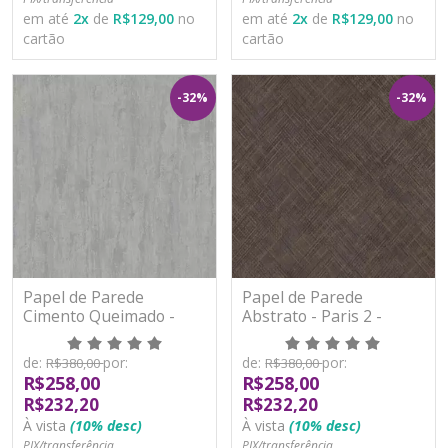
em até
2
x
de
R$129,00
no
em até
2
x
de
R$129,00
no
cartão
cartão
-32%
-32%
Papel de Parede
Papel de Parede
Cimento Queimado -
Abstrato - Paris 2 -
Paris 2 - PA101304R -
PA101401R - Vinílico -
Vinílico - TNT
TNT
de:
por:
de:
por:
R$380,00
R$380,00
R$258,00
R$258,00
R$232,20
R$232,20
À vista
(10% desc)
À vista
(10% desc)
PIX/transferência
PIX/transferência