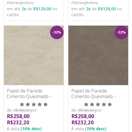
PIX/transferência
PIX/transferência
em até
2
x
de
R$129,00
no
em até
2
x
de
R$129,00
no
cartão
cartão
-32%
-32%
Papel de Parede
Papel de Parede
Cimento Queimado -
Cimento Queimado -
Paris 2 - PA100904R -
Paris 2 - PA100905R -
Vinílico - TNT
Vinílico - TNT
de:
por:
de:
por:
R$380,00
R$380,00
R$258,00
R$258,00
R$232,20
R$232,20
À vista
(10% desc)
À vista
(10% desc)