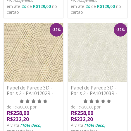
PIX/transferência
PIX/transferência
em até
2
x
de
R$129,00
no
em até
2
x
de
R$129,00
no
cartão
cartão
-32%
-32%
Papel de Parede 3D -
Papel de Parede 3D -
Paris 2 - PA101202R -
Paris 2 - PA101203R -
Vinílico - TNT
Vinílico - TNT
de:
por:
de:
por:
R$380,00
R$380,00
R$258,00
R$258,00
R$232,20
R$232,20
À vista
(10% desc)
À vista
(10% desc)