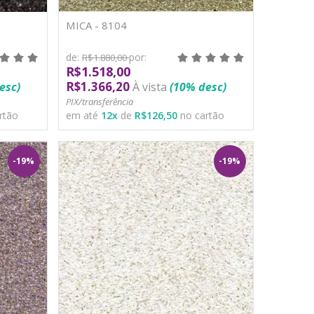
MICA - 8104
de:
por:
R$1.880,00
R$1.518,00
R$1.366,20
esc)
À vista
(10% desc)
PIX/transferência
rtão
em até
12
x
de
R$126,50
no cartão
-19%
-19%