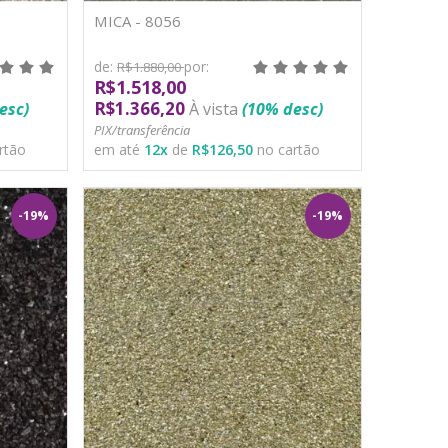
MICA - 8056
de:
por:
R$1.880,00
R$1.518,00
R$1.366,20
esc)
À vista
(10% desc)
PIX/transferência
rtão
em até
12
x
de
R$126,50
no cartão
-19%
-19%