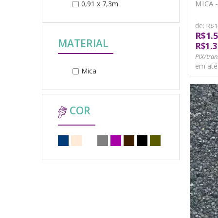
MICA 
0,91 x 7,3m
de:
R$1
R$1.5
MATERIAL
R$1.3
PIX/tran
em at
Mica
COR