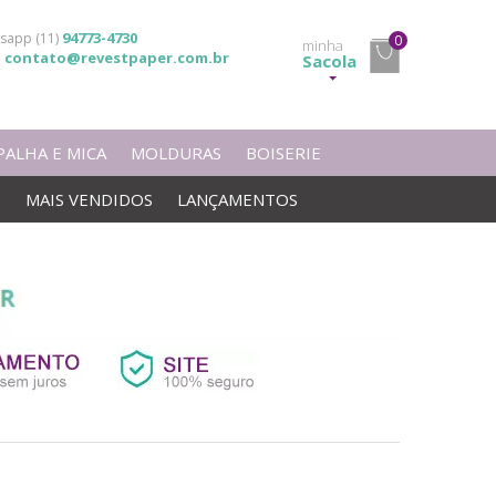
94773-4730
sapp (11)
0
minha
contato@revestpaper.com.br
l
Sacola
PALHA E MICA
MOLDURAS
BOISERIE
S
MAIS VENDIDOS
LANÇAMENTOS