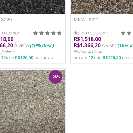
- 8220
MICA - 8221
por:
de:
por:
.880,00
R$1.880,00
18,00
R$1.518,00
66,20
R$1.366,20
À vista
(10% desc)
À vista
(10% d
sferência
PIX/transferência
é
12
x
de
R$126,50
no cartão
em até
12
x
de
R$126,50
no ca
-28%