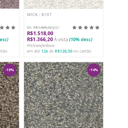
MICA - 8107
de:
por:
R$1.880,00
R$1.518,00
R$1.366,20
esc)
À vista
(10% desc)
PIX/transferência
rtão
em até
12
x
de
R$126,50
no cartão
-19%
-14%