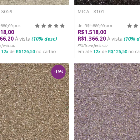
- 8059
MICA - 8101
por:
de:
por:
.880,00
R$1.880,00
18,00
R$1.518,00
66,20
R$1.366,20
À vista
(10% desc)
À vista
(10% d
sferência
PIX/transferência
é
12
x
de
R$126,50
no cartão
em até
12
x
de
R$126,50
no ca
-19%