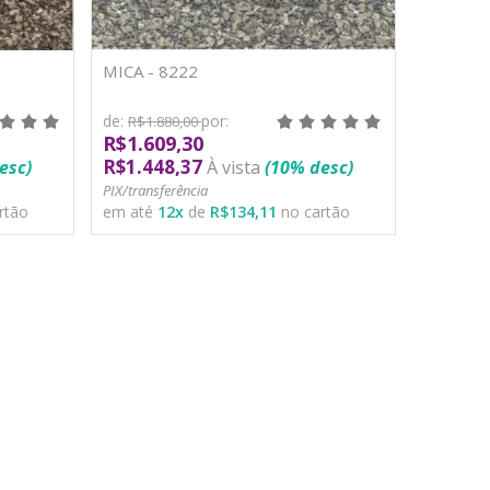
MICA - 8222
de:
por:
R$1.880,00
R$1.609,30
R$1.448,37
esc)
À vista
(10% desc)
PIX/transferência
rtão
em até
12
x
de
R$134,11
no cartão