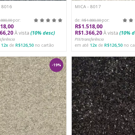
- 8016
MICA - 8017
por:
de:
por:
.880,00
R$1.880,00
18,00
R$1.518,00
66,20
R$1.366,20
À vista
(10% desc)
À vista
(10% d
sferência
PIX/transferência
é
12
x
de
R$126,50
no cartão
em até
12
x
de
R$126,50
no ca
-19%