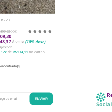
- 8223
por:
.253,02
09,30
48,37
À vista
(10% desc)
sferência
é
12
x
de
R$134,11
no cartão
) encontrado(s)
R
ENVIAR
Socia