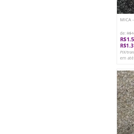
MICA 
de:
R$1
R$1.5
R$1.3
PIX/tran
em at