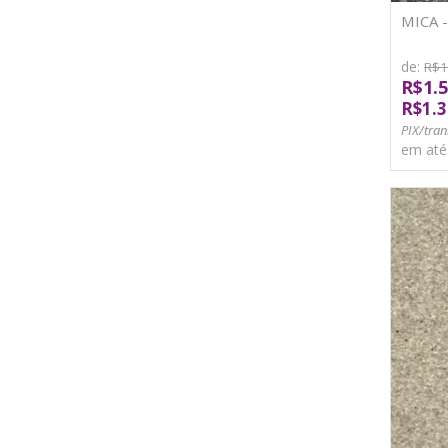
MICA 
de:
R$1
R$1.5
R$1.3
PIX/tran
em at