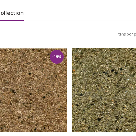
ollection
Itens por 
-19%