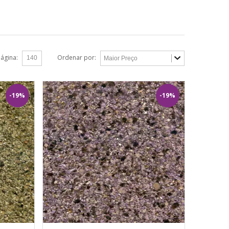
página:
Ordenar por:
-19%
-19%