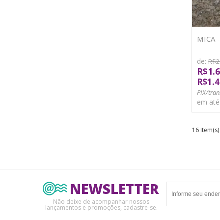
MICA 
de:
R$2
R$1.6
R$1.4
PIX/tran
em at
16 Item(s
NEWSLETTER
Não deixe de acompanhar nossos
lançamentos e promoções, cadastre-se.