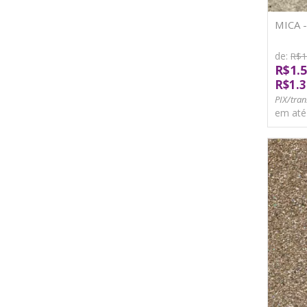
MICA 
de:
R$1
R$1.5
R$1.3
PIX/tran
em at