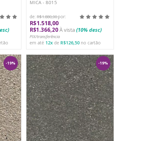
MICA - 8015
de:
por:
R$1.880,00
R$1.518,00
R$1.366,20
esc)
À vista
(10% desc)
PIX/transferência
rtão
em até
12
x
de
R$126,50
no cartão
-19%
-19%