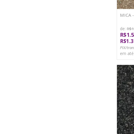
MICA 
de:
R$1
R$1.5
R$1.3
PIX/tran
em at