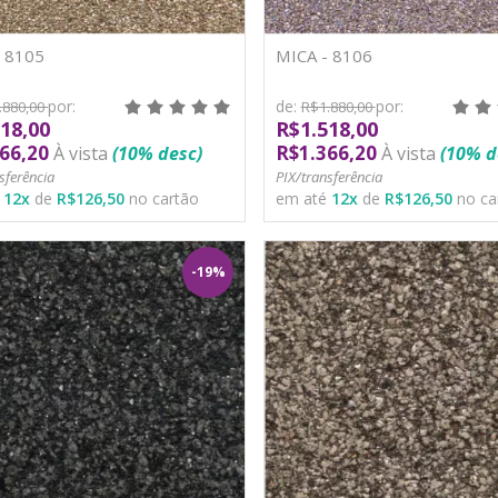
- 8105
MICA - 8106
por:
de:
por:
.880,00
R$1.880,00
18,00
R$1.518,00
66,20
R$1.366,20
À vista
(10% desc)
À vista
(10% d
sferência
PIX/transferência
é
12
x
de
R$126,50
no cartão
em até
12
x
de
R$126,50
no ca
-19%