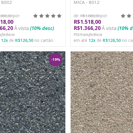
- 8002
MICA - 8012
por:
de:
por:
.880,00
R$1.880,00
18,00
R$1.518,00
66,20
R$1.366,20
À vista
(10% desc)
À vista
(10% d
sferência
PIX/transferência
é
12
x
de
R$126,50
no cartão
em até
12
x
de
R$126,50
no ca
-19%