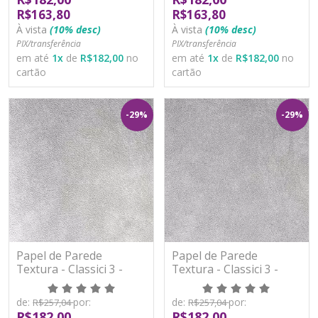
R$163,80
R$163,80
À vista
(10% desc)
À vista
(10% desc)
PIX/transferência
PIX/transferência
em até
1
x
de
R$182,00
no
em até
1
x
de
R$182,00
no
cartão
cartão
-29%
-29%
Papel de Parede
Papel de Parede
Textura - Classici 3 -
Textura - Classici 3 -
3A92506R - Vinílico -
3A92507R - Vinílico -
TNT
TNT
de:
por:
de:
por:
R$257,04
R$257,04
R$182,00
R$182,00