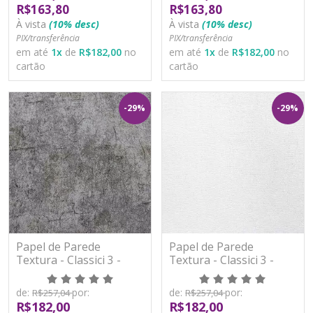
R$163,80
R$163,80
À vista
(10% desc)
À vista
(10% desc)
PIX/transferência
PIX/transferência
em até
1
x
de
R$182,00
no
em até
1
x
de
R$182,00
no
cartão
cartão
-29%
-29%
Papel de Parede
Papel de Parede
Textura - Classici 3 -
Textura - Classici 3 -
3A92611R - Vinílico -
3A92907R - Vinílico -
TNT
TNT
de:
por:
de:
por:
R$257,04
R$257,04
R$182,00
R$182,00