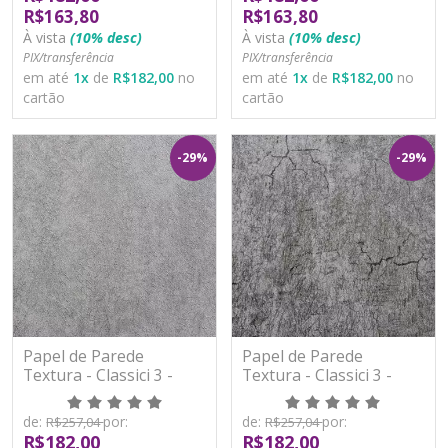
R$163,80
R$163,80
À vista
(10% desc)
À vista
(10% desc)
PIX/transferência
PIX/transferência
em até
1
x
de
R$182,00
no
em até
1
x
de
R$182,00
no
cartão
cartão
-29%
-29%
Papel de Parede
Papel de Parede
Textura - Classici 3 -
Textura - Classici 3 -
3A92604R - Vinílico -
3A92605R - Vinílico -
TNT
TNT
de:
por:
de:
por:
R$257,04
R$257,04
R$182,00
R$182,00