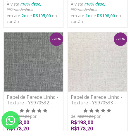
À vista
(10% desc)
À vista
(10% desc)
PIX/transferência
PIX/transferência
em até
2
x
de
R$105,00
no
em até
1
x
de
R$198,00
no
cartão
cartão
-28%
-28%
Papel de Parede Linho -
Papel de Parede Linho -
Texture - YS970532 -
Texture - YS970533 -
TNT/Vinilíco
TNT/Vinilíco
de:
por:
de:
por:
R$277,20
R$277,20
R$198,00
R$198,00
R$178,20
R$178,20