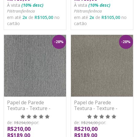
À vista
(10% desc)
À vista
(10% desc)
PIX/transferência
PIX/transferência
em até
2
x
de
R$105,00
no
em até
2
x
de
R$105,00
no
cartão
cartão
-28%
-28%
Papel de Parede
Papel de Parede
Textura - Texture -
Textura - Texture -
YS970506 - TNT/Vinilíco
YS970512 - TNT/Vinilíco
de:
por:
de:
por:
R$294,00
R$294,00
R$210,00
R$210,00
R$189,00
R$189,00