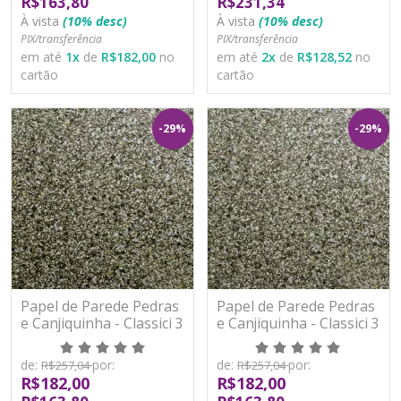
R$163,80
R$231,34
À vista
(10% desc)
À vista
(10% desc)
PIX/transferência
PIX/transferência
em até
1
x
de
R$182,00
no
em até
2
x
de
R$128,52
no
cartão
cartão
-29%
-29%
Papel de Parede Pedras
Papel de Parede Pedras
e Canjiquinha - Classici 3
e Canjiquinha - Classici 3
- 3A93108R - Vinílico -
- 3A93109R - Vinílico -
TNT
TNT
de:
por:
de:
por:
R$257,04
R$257,04
R$182,00
R$182,00