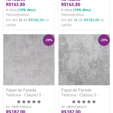
R$163,80
R$163,80
À vista
(10% desc)
À vista
(10% desc)
PIX/transferência
PIX/transferência
em até
1
x
de
R$182,00
no
em até
1
x
de
R$182,00
no
cartão
cartão
-29%
-29%
Papel de Parede
Papel de Parede
Textura - Classici 3 -
Textura - Classici 3 -
3A92602R - Vinílico -
3A92603R - Vinílico -
TNT
TNT
de:
por:
de:
por:
R$257,04
R$257,04
R$182,00
R$182,00