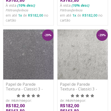
R$163,80
R$163,80
À vista
(10% desc)
À vista
(10% desc)
PIX/transferência
PIX/transferência
em até
1
x
de
R$182,00
no
em até
1
x
de
R$182,00
no
cartão
cartão
-29%
-29%
Papel de Parede
Papel de Parede
Textura - Classici 3 -
Textura - Classici 3 -
3A93305R - Vinílico -
3A93306R - Vinílico -
TNT
TNT
de:
por:
de:
por:
R$257,04
R$257,04
R$182,00
R$182,00
R$163,80
R$163,80