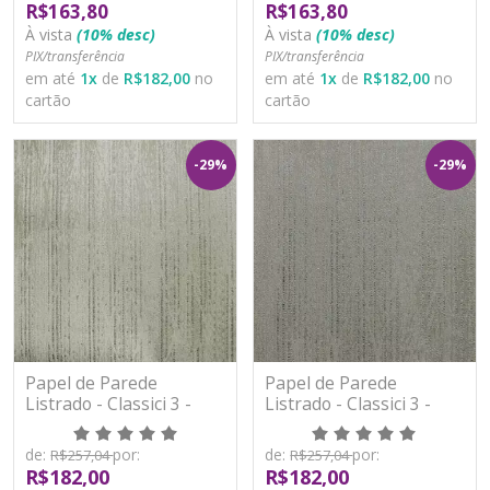
R$163,80
R$163,80
À vista
(10% desc)
À vista
(10% desc)
PIX/transferência
PIX/transferência
em até
1
x
de
R$182,00
no
em até
1
x
de
R$182,00
no
cartão
cartão
-29%
-29%
Papel de Parede
Papel de Parede
Listrado - Classici 3 -
Listrado - Classici 3 -
3A93002R - Vinílico -
3A93003R - Vinílico -
TNT
TNT
de:
por:
de:
por:
R$257,04
R$257,04
R$182,00
R$182,00