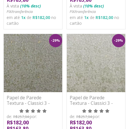
À vista
(10% desc)
À vista
(10% desc)
PIX/transferência
PIX/transferência
em até
1
x
de
R$182,00
no
em até
1
x
de
R$182,00
no
cartão
cartão
-29%
-29%
Papel de Parede
Papel de Parede
Textura - Classici 3 -
Textura - Classici 3 -
3A93307R - Vinílico -
3A93308R - Vinílico -
TNT
TNT
de:
por:
de:
por:
R$257,04
R$257,04
R$182,00
R$182,00
R$163,80
R$163,80