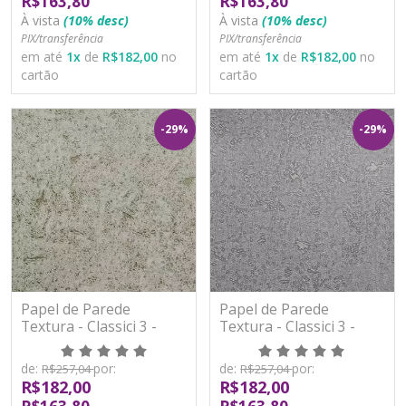
R$163,80
R$163,80
À vista
(10% desc)
À vista
(10% desc)
PIX/transferência
PIX/transferência
em até
1
x
de
R$182,00
no
em até
1
x
de
R$182,00
no
cartão
cartão
-29%
-29%
Papel de Parede
Papel de Parede
Textura - Classici 3 -
Textura - Classici 3 -
3A93303R - Vinílico -
3A93304R - Vinílico -
TNT
TNT
de:
por:
de:
por:
R$257,04
R$257,04
R$182,00
R$182,00