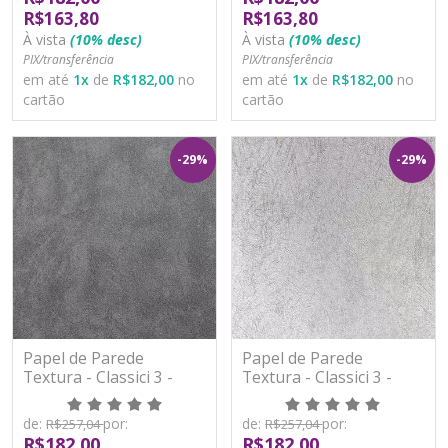
R$163,80
R$163,80
À vista
(10% desc)
À vista
(10% desc)
PIX/transferência
PIX/transferência
em até
1
x
de
R$182,00
no
em até
1
x
de
R$182,00
no
cartão
cartão
-29%
-29%
Papel de Parede
Papel de Parede
Textura - Classici 3 -
Textura - Classici 3 -
3A92510R - Vinílico -
3A92601R - Vinílico -
TNT
TNT
de:
por:
de:
por:
R$257,04
R$257,04
R$182,00
R$182,00