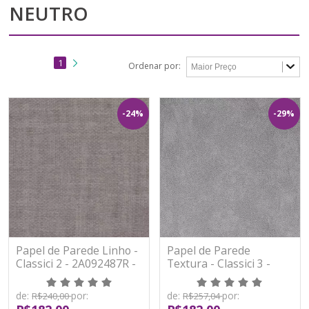
NEUTRO
1
Ordenar por:
-24%
-29%
Papel de Parede Linho -
Papel de Parede
Classici 2 - 2A092487R -
Textura - Classici 3 -
Vinílico - TNT
3A92501R - Vinílico -
TNT
de:
por:
de:
por:
R$240,00
R$257,04