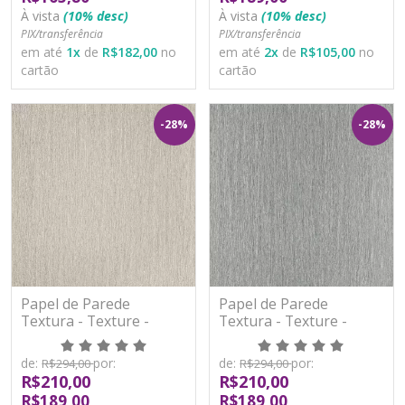
À vista
(10% desc)
À vista
(10% desc)
PIX/transferência
PIX/transferência
em até
1
x
de
R$182,00
no
em até
2
x
de
R$105,00
no
cartão
cartão
-28%
-28%
Papel de Parede
Papel de Parede
Textura - Texture -
Textura - Texture -
YS970502 - TNT/Vinilíco
YS970505 - TNT/Vinilíco
de:
por:
de:
por:
R$294,00
R$294,00
R$210,00
R$210,00
R$189,00
R$189,00