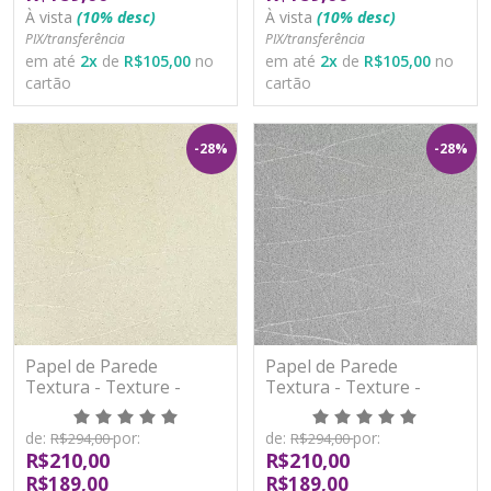
À vista
(10% desc)
À vista
(10% desc)
PIX/transferência
PIX/transferência
em até
2
x
de
R$105,00
no
em até
2
x
de
R$105,00
no
cartão
cartão
-28%
-28%
Papel de Parede
Papel de Parede
Textura - Texture -
Textura - Texture -
YS970521 - TNT/Vinilíco
YS970522 - TNT/Vinilíco
de:
por:
de:
por:
R$294,00
R$294,00
R$210,00
R$210,00
R$189,00
R$189,00