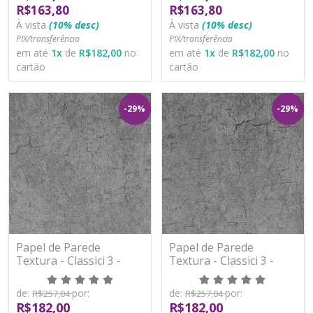
R$163,80
R$163,80
À vista
(10% desc)
À vista
(10% desc)
PIX/transferência
PIX/transferência
em até
1
x
de
R$182,00
no
em até
1
x
de
R$182,00
no
cartão
cartão
-29%
-29%
Papel de Parede
Papel de Parede
Textura - Classici 3 -
Textura - Classici 3 -
3A92608R - Vinílico -
3A92610R - Vinílico -
TNT
TNT
de:
por:
de:
por:
R$257,04
R$257,04
R$182,00
R$182,00