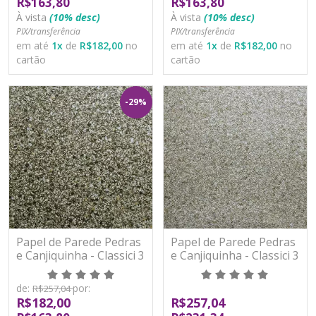
R$163,80
R$163,80
À vista
(10% desc)
À vista
(10% desc)
PIX/transferência
PIX/transferência
em até
1
x
de
R$182,00
no
em até
1
x
de
R$182,00
no
cartão
cartão
-29%
Papel de Parede Pedras
Papel de Parede Pedras
e Canjiquinha - Classici 3
e Canjiquinha - Classici 3
- 3A93106R - Vinílico -
- 3A93107R - Vinílico -
TNT
TNT
de:
por:
R$257,04
R$182,00
R$257,04