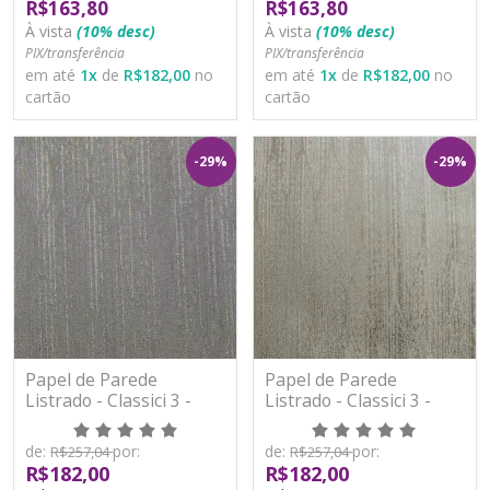
R$163,80
R$163,80
À vista
(10% desc)
À vista
(10% desc)
PIX/transferência
PIX/transferência
em até
1
x
de
R$182,00
no
em até
1
x
de
R$182,00
no
cartão
cartão
-29%
-29%
Papel de Parede
Papel de Parede
Listrado - Classici 3 -
Listrado - Classici 3 -
3A93008R - Vinílico -
3A93009R - Vinílico -
TNT
TNT
de:
por:
de:
por:
R$257,04
R$257,04
R$182,00
R$182,00