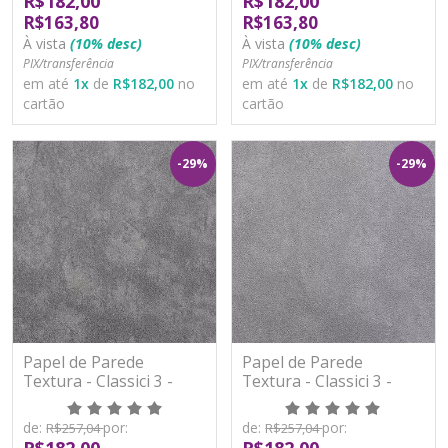
R$182,00
R$182,00
R$163,80
R$163,80
À vista
(10% desc)
À vista
(10% desc)
PIX/transferência
PIX/transferência
em até
1
x
de
R$182,00
no
em até
1
x
de
R$182,00
no
cartão
cartão
-29%
-29%
Papel de Parede
Papel de Parede
Textura - Classici 3 -
Textura - Classici 3 -
3A92502R - Vinílico -
3A92503R - Vinílico -
TNT
TNT
de:
por:
de:
por:
R$257,04
R$257,04
R$182,00
R$182,00