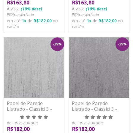
R$163,80
R$163,80
À vista
(10% desc)
À vista
(10% desc)
PIX/transferência
PIX/transferência
em até
1
x
de
R$182,00
no
em até
1
x
de
R$182,00
no
cartão
cartão
-29%
-29%
Papel de Parede
Papel de Parede
Listrado - Classici 3 -
Listrado - Classici 3 -
3A93006R - Vinílico -
3A93007R - Vinílico -
TNT
TNT
de:
por:
de:
por:
R$257,04
R$257,04
R$182,00
R$182,00