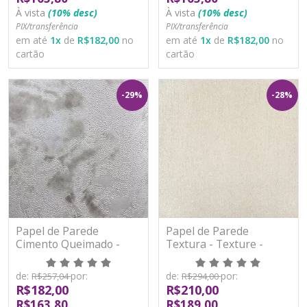
À vista
(10% desc)
À vista
(10% desc)
PIX/transferência
PIX/transferência
em até
1
x
de
R$182,00
no
em até
1
x
de
R$182,00
no
cartão
cartão
-29%
-28%
Papel de Parede
Papel de Parede
Cimento Queimado -
Textura - Texture -
Classici 3 - 3A93403R -
YS970501 - TNT/Vinilíco
Vinílico - TNT
de:
por:
de:
por:
R$257,04
R$294,00
R$182,00
R$210,00
R$163,80
R$189,00