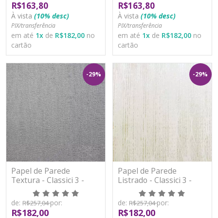
R$163,80
R$163,80
À vista
(10% desc)
À vista
(10% desc)
PIX/transferência
PIX/transferência
em até
1
x
de
R$182,00
no
em até
1
x
de
R$182,00
no
cartão
cartão
-29%
-29%
Papel de Parede
Papel de Parede
Textura - Classici 3 -
Listrado - Classici 3 -
3A92910R - Vinílico -
3A93001R - Vinílico -
TNT
TNT
de:
por:
de:
por:
R$257,04
R$257,04
R$182,00
R$182,00