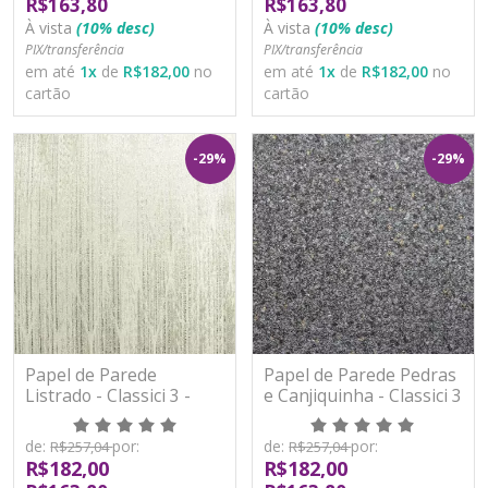
R$163,80
R$163,80
À vista
(10% desc)
À vista
(10% desc)
PIX/transferência
PIX/transferência
em até
1
x
de
R$182,00
no
em até
1
x
de
R$182,00
no
cartão
cartão
-29%
-29%
Papel de Parede
Papel de Parede Pedras
Listrado - Classici 3 -
e Canjiquinha - Classici 3
3A93012R - Vinílico -
- 3A93101R - Vinílico -
TNT
TNT
de:
por:
de:
por:
R$257,04
R$257,04
R$182,00
R$182,00