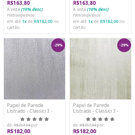
R$163,80
R$163,80
À vista
(10% desc)
À vista
(10% desc)
PIX/transferência
PIX/transferência
em até
1
x
de
R$182,00
no
em até
1
x
de
R$182,00
no
cartão
cartão
-29%
-29%
Papel de Parede
Papel de Parede
Listrado - Classici 3 -
Listrado - Classici 3 -
3A93004R - Vinílico -
3A93005R - Vinílico -
TNT
TNT
de:
por:
de:
por:
R$257,04
R$257,04
R$182,00
R$182,00