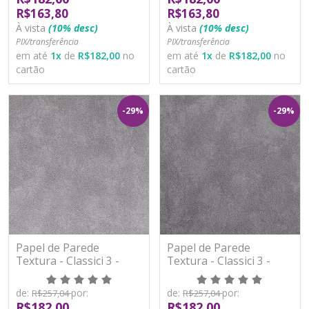
R$163,80
R$163,80
À vista
(10% desc)
À vista
(10% desc)
PIX/transferência
PIX/transferência
em até
1
x
de
R$182,00
no
em até
1
x
de
R$182,00
no
cartão
cartão
-29%
-29%
Papel de Parede
Papel de Parede
Textura - Classici 3 -
Textura - Classici 3 -
3A92508R - Vinílico -
3A92509R - Vinílico -
TNT
TNT
de:
por:
de:
por:
R$257,04
R$257,04
R$182,00
R$182,00