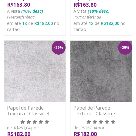
R$163,80
R$163,80
À vista
(10% desc)
À vista
(10% desc)
PIX/transferência
PIX/transferência
em até
1
x
de
R$182,00
no
em até
1
x
de
R$182,00
no
cartão
cartão
-29%
-29%
Papel de Parede
Papel de Parede
Textura - Classici 3 -
Textura - Classici 3 -
3A92606R - Vinílico -
3A92607R - Vinílico -
TNT
TNT
de:
por:
de:
por:
R$257,04
R$257,04
R$182,00
R$182,00