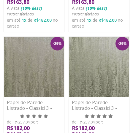
R$163,80
R$163,80
À vista
(10% desc)
À vista
(10% desc)
PIX/transferência
PIX/transferência
em até
1
x
de
R$182,00
no
em até
1
x
de
R$182,00
no
cartão
cartão
-29%
-29%
Papel de Parede
Papel de Parede
Listrado - Classici 3 -
Listrado - Classici 3 -
3A93010R - Vinílico -
3A93011R - Vinílico -
TNT
TNT
de:
por:
de:
por:
R$257,04
R$257,04
R$182,00
R$182,00