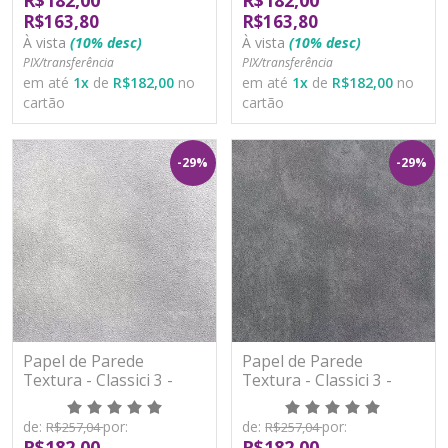
R$163,80
R$163,80
À vista
(10% desc)
À vista
(10% desc)
PIX/transferência
PIX/transferência
em até
1
x
de
R$182,00
no
em até
1
x
de
R$182,00
no
cartão
cartão
-29%
-29%
Papel de Parede
Papel de Parede
Textura - Classici 3 -
Textura - Classici 3 -
3A92504R - Vinílico -
3A92505R - Vinílico -
TNT
TNT
de:
por:
de:
por:
R$257,04
R$257,04
R$182,00
R$182,00