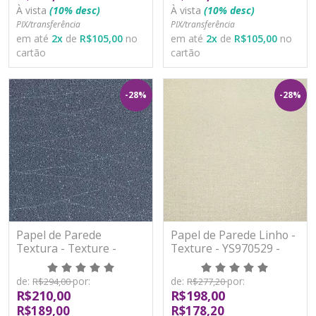
À vista
(10% desc)
À vista
(10% desc)
PIX/transferência
PIX/transferência
em até
2
x
de
R$105,00
no
em até
2
x
de
R$105,00
no
cartão
cartão
-28%
-28%
Papel de Parede
Papel de Parede Linho -
Textura - Texture -
Texture - YS970529 -
YS970525 - TNT/Vinilíco
TNT/Vinilíco
de:
por:
de:
por:
R$294,00
R$277,20
R$210,00
R$198,00
R$189,00
R$178,20