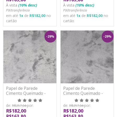
À vista
(10% desc)
À vista
(10% desc)
PIX/transferência
PIX/transferência
em até
1
x
de
R$182,00
no
em até
1
x
de
R$182,00
no
cartão
cartão
-29%
-29%
Papel de Parede
Papel de Parede
Cimento Queimado -
Cimento Queimado -
Classici 3 - 3A93401R -
Classici 3 - 3A93402R -
Vinílico - TNT
Vinílico - TNT
de:
por:
de:
por:
R$257,04
R$257,04
R$182,00
R$182,00
R$163,80
R$163,80