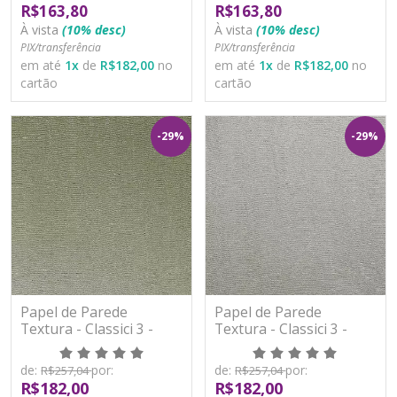
R$163,80
R$163,80
À vista
(10% desc)
À vista
(10% desc)
PIX/transferência
PIX/transferência
em até
1
x
de
R$182,00
no
em até
1
x
de
R$182,00
no
cartão
cartão
-29%
-29%
Papel de Parede
Papel de Parede
Textura - Classici 3 -
Textura - Classici 3 -
3A92908R - Vinílico -
3A92909R - Vinílico -
TNT
TNT
de:
por:
de:
por:
R$257,04
R$257,04
R$182,00
R$182,00