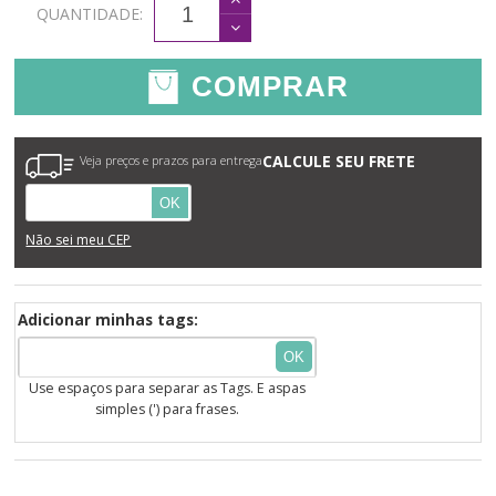
QUANTIDADE:
COMPRAR
CALCULE SEU FRETE
Veja preços e prazos para entrega
OK
Não sei meu CEP
Adicionar minhas tags:
OK
Use espaços para separar as Tags. E aspas
simples (') para frases.