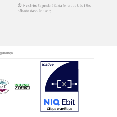
Horário:
Segunda à Sexta-feira das 8 às 18hs
Sábado das 9 às 14hs;
gurança