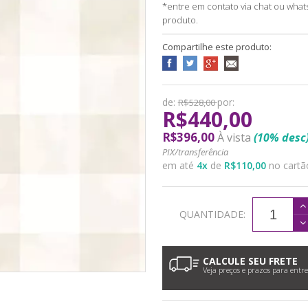
*entre em contato via chat ou what
produto.
Compartilhe este produto:
de:
por:
R$528,00
R$440,00
R$396,00
À vista
(10% desc
PIX/transferência
em até
4
x
de
R$110,00
no cartã
QUANTIDADE:
CALCULE SEU FRETE
Veja preços e prazos para entr