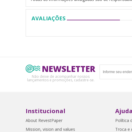
AVALIAÇÕES
NEWSLETTER
Não deixe de acompanhar nossos
lançamentos e promoções, cadastre-se.
Institucional
Ajuda
About RevestPaper
Política 
Mission, vision and values
Troca e