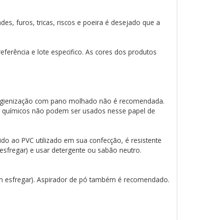
es, furos, tricas, riscos e poeira é desejado que a
ferência e lote especifico. As cores dos produtos
a higienização com pano molhado não é recomendada.
e químicos não podem ser usados nesse papel de
do ao PVC utilizado em sua confecção, é resistente
 esfregar) e usar detergente ou sabão neutro.
em esfregar). Aspirador de pó também é recomendado.