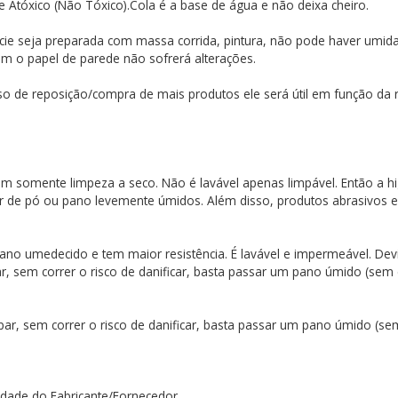
o e Atóxico (Não Tóxico).Cola é a base de água e não deixa cheiro.
cie seja preparada com massa corrida, pintura, não pode haver umidad
sim o papel de parede não sofrerá alterações.
so de reposição/compra de mais produtos ele será útil em função da re
item somente limpeza a seco. Não é lavável apenas limpável. Então 
r de pó ou pano levemente úmidos. Além disso, produtos abrasivos 
no umedecido e tem maior resistência. É lavável e impermeável. Devi
par, sem correr o risco de danificar, basta passar um pano úmido (sem
ar, sem correr o risco de danificar, basta passar um pano úmido (s
dade do Fabricante/Fornecedor.