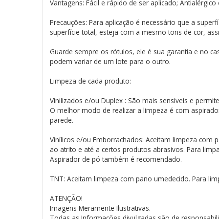
Vantagens: Fácil e rápido de ser aplicado; Antialérgic
Precauções: Para aplicação é necessário que a superfí
superfície total, esteja com a mesmo tons de cor, as
Guarde sempre os rótulos, ele é sua garantia e no ca
podem variar de um lote para o outro.
Limpeza de cada produto:
Vinilizados e/ou Duplex : São mais sensíveis e perm
O melhor modo de realizar a limpeza é com aspirado
parede.
Vinílicos e/ou Emborrachados: Aceitam limpeza com pa
ao atrito e até a certos produtos abrasivos. Para lim
Aspirador de pó também é recomendado.
TNT: Aceitam limpeza com pano umedecido. Para limp
ATENÇÃO!
Imagens Meramente Ilustrativas.
Todas as Informações divulgadas são de responsabili