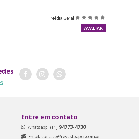
Média Geral:
AVALIAR
edes
is
Entre em contato
94773-4730
Whatsapp: (11)
Email:
contato@revestpaper.com.br