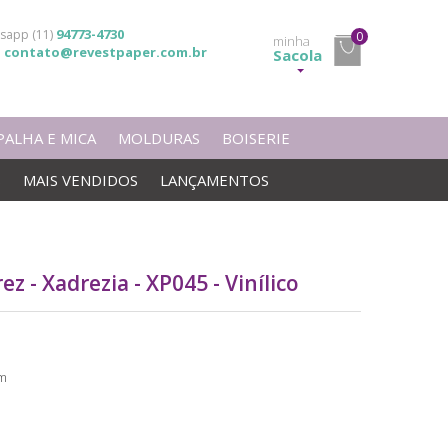
94773-4730
sapp (11)
0
minha
contato@revestpaper.com.br
l
Sacola
PALHA E MICA
MOLDURAS
BOISERIE
S
MAIS VENDIDOS
LANÇAMENTOS
z - Xadrezia - XP045 - Vinílico
m