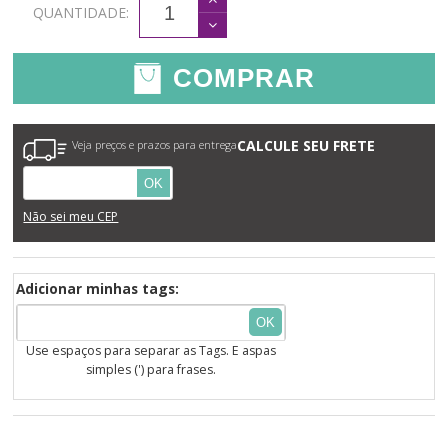
QUANTIDADE:
COMPRAR
CALCULE SEU FRETE
Veja preços e prazos para entrega
OK
Não sei meu CEP
Adicionar minhas tags:
OK
Use espaços para separar as Tags. E aspas
simples (') para frases.