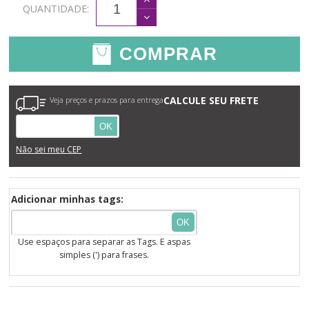
QUANTIDADE:
COMPRAR
CALCULE SEU FRETE
Veja preços e prazos para entrega
OK
Não sei meu CEP
Adicionar minhas tags:
OK
Use espaços para separar as Tags. E aspas
simples (') para frases.