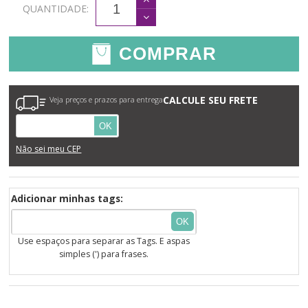
QUANTIDADE:
COMPRAR
CALCULE SEU FRETE
Veja preços e prazos para entrega
OK
Não sei meu CEP
Adicionar minhas tags:
OK
Use espaços para separar as Tags. E aspas
simples (') para frases.