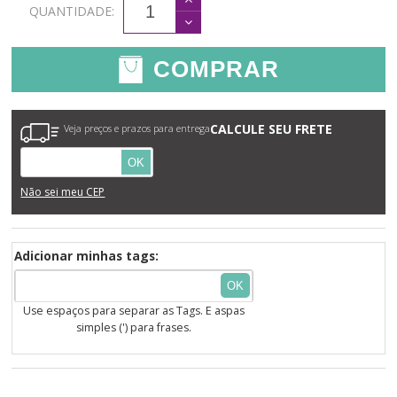
QUANTIDADE:
COMPRAR
CALCULE SEU FRETE
Veja preços e prazos para entrega
OK
Não sei meu CEP
Adicionar minhas tags:
OK
Use espaços para separar as Tags. E aspas
simples (') para frases.