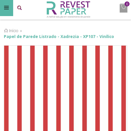
0
Início
»
Papel de Parede Listrado - Xadrezia - XP107 - Vinílico