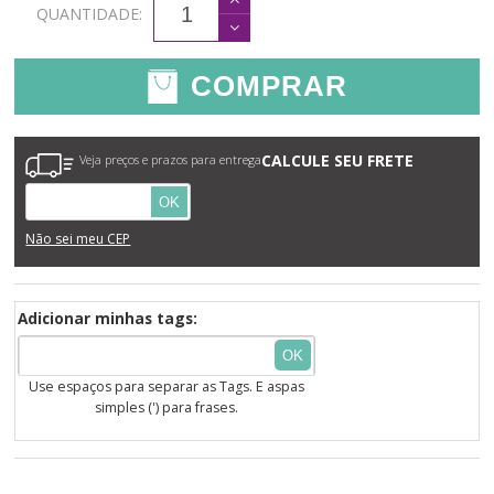
QUANTIDADE:
COMPRAR
CALCULE SEU FRETE
Veja preços e prazos para entrega
OK
Não sei meu CEP
Adicionar minhas tags:
OK
Use espaços para separar as Tags. E aspas
simples (') para frases.