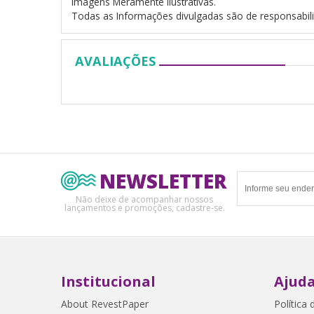
Imagens Meramente Ilustrativas.
Todas as Informações divulgadas são de responsabili
AVALIAÇÕES
NEWSLETTER
Não deixe de acompanhar nossos
lançamentos e promoções, cadastre-se.
Institucional
Ajuda
About RevestPaper
Política 