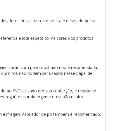
es, furos, tricas, riscos e poeira é desejado que a
ferência e lote especifico. As cores dos produtos
a higienização com pano molhado não é recomendada.
e químicos não podem ser usados nesse papel de
do ao PVC utilizado em sua confecção, é resistente
 esfregar) e usar detergente ou sabão neutro.
em esfregar). Aspirador de pó também é recomendado.