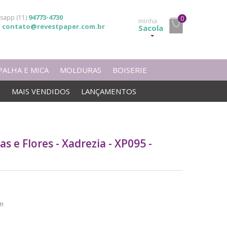
94773-4730
sapp (11)
0
minha
contato@revestpaper.com.br
l
Sacola
PALHA E MICA
MOLDURAS
BOISERIE
S
MAIS VENDIDOS
LANÇAMENTOS
s e Flores - Xadrezia - XP095 -
m