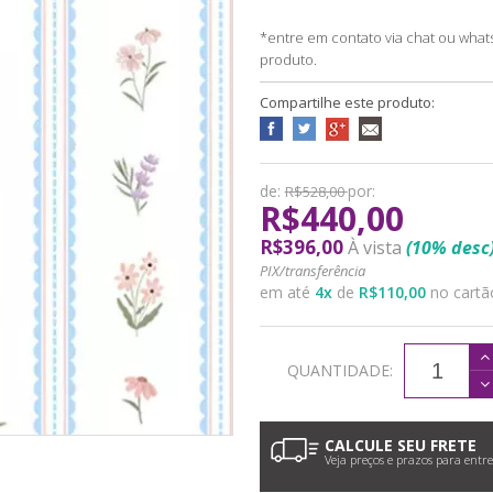
*entre em contato via chat ou what
produto.
Compartilhe este produto:
de:
por:
R$528,00
R$440,00
R$396,00
À vista
(10% desc
PIX/transferência
em até
4
x
de
R$110,00
no cartã
QUANTIDADE:
CALCULE SEU FRETE
Veja preços e prazos para entr