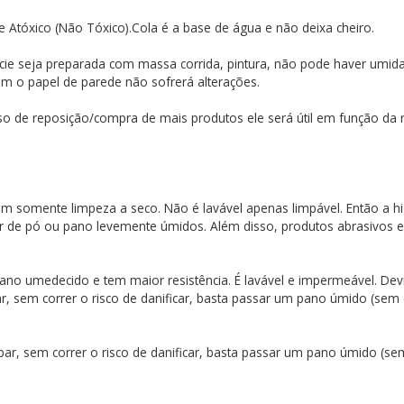
o e Atóxico (Não Tóxico).Cola é a base de água e não deixa cheiro.
cie seja preparada com massa corrida, pintura, não pode haver umidad
sim o papel de parede não sofrerá alterações.
so de reposição/compra de mais produtos ele será útil em função da re
item somente limpeza a seco. Não é lavável apenas limpável. Então 
r de pó ou pano levemente úmidos. Além disso, produtos abrasivos 
no umedecido e tem maior resistência. É lavável e impermeável. Devi
par, sem correr o risco de danificar, basta passar um pano úmido (sem
ar, sem correr o risco de danificar, basta passar um pano úmido (s