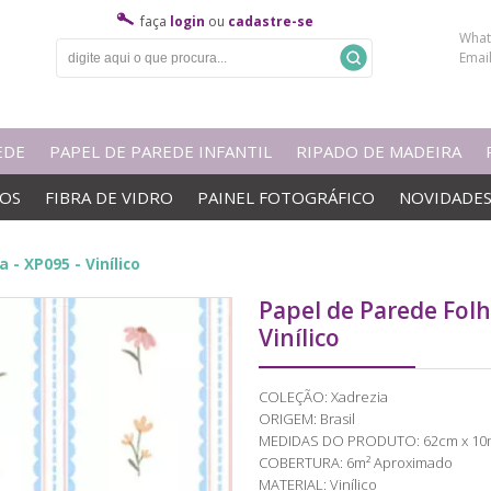
faça
login
ou
cadastre-se
What
Emai
EDE
PAPEL DE PAREDE INFANTIL
RIPADO DE MADEIRA
VOS
FIBRA DE VIDRO
PAINEL FOTOGRÁFICO
NOVIDADE
 - XP095 - Vinílico
Papel de Parede Folha
Vinílico
COLEÇÃO: Xadrezia
ORIGEM: Brasil
MEDIDAS DO PRODUTO: 62cm x 10
COBERTURA: 6m² Aproximado
MATERIAL: Vinílico