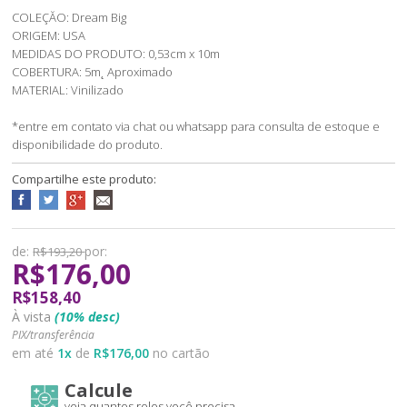
COLEÇĂO: Dream Big
ORIGEM: USA
MEDIDAS DO PRODUTO: 0,53cm x 10m
COBERTURA: 5m˛ Aproximado
MATERIAL: Vinilizado
*entre em contato via chat ou whatsapp para consulta de estoque e
disponibilidade do produto.
Compartilhe este produto:
de:
por:
R$193,20
R$176,00
R$158,40
À vista
(10% desc)
PIX/transferência
em até
1
x
de
R$176,00
no cartão
Calcule
veja quantos rolos você precisa