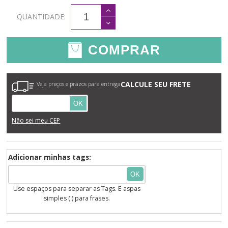
QUANTIDADE:
COMPRAR
CALCULE SEU FRETE
Veja preços e prazos para entrega
OK
Não sei meu CEP
Adicionar minhas tags:
OK
Use espaços para separar as Tags. E aspas
simples (') para frases.