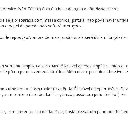
o e Atóxico (Não Tóxico).Cola é a base de água e não deixa cheiro.
cie seja preparada com massa corrida, pintura, não pode haver umidad
sim o papel de parede não sofrerá alterações.
so de reposição/compra de mais produtos ele será útil em função da re
item somente limpeza a seco. Não é lavável apenas limpável. Então 
r de pó ou pano levemente úmidos. Além disso, produtos abrasivos 
no umedecido e tem maior resistência. É lavável e impermeável. Devi
par, sem correr o risco de danificar, basta passar um pano úmido (sem
ar, sem correr o risco de danificar, basta passar um pano úmido (s