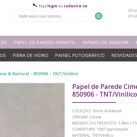
faça
login
ou
cadastre-se
What
Emai
EDE
PAPEL DE PAREDE INFANTIL
RIPADO DE MADEIRA
VOS
FIBRA DE VIDRO
PAINEL FOTOGRÁFICO
NOVIDADE
e & Natural - 850906 - TNT/Vinilíco
Papel de Parede Cim
850906 - TNT/Vinilíc
COLEÇÃO: Stone & Natural
ORIGEM: Coreia
MEDIDAS DO PRODUTO: 1.06m x 1
COBERTURA: 15m² Aproximado
MATERIAL: TNT/Vinilíco