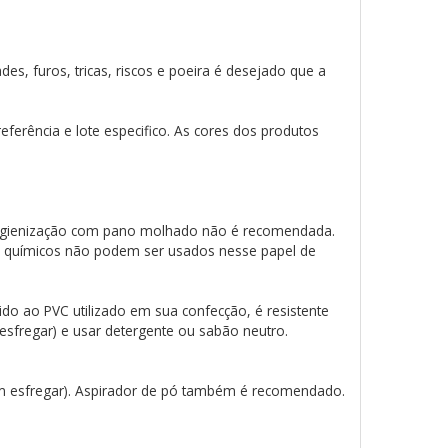
es, furos, tricas, riscos e poeira é desejado que a
ferência e lote especifico. As cores dos produtos
a higienização com pano molhado não é recomendada.
e químicos não podem ser usados nesse papel de
do ao PVC utilizado em sua confecção, é resistente
 esfregar) e usar detergente ou sabão neutro.
em esfregar). Aspirador de pó também é recomendado.