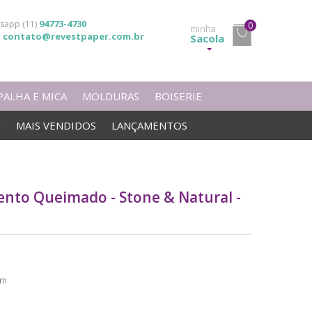
94773-4730
sapp (11)
0
minha
contato@revestpaper.com.br
l
Sacola
PALHA E MICA
MOLDURAS
BOISERIE
S
MAIS VENDIDOS
LANÇAMENTOS
ento Queimado - Stone & Natural -
o
5m