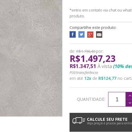
*entre em contato via chat ou what
produto.
Compartilhe este produto:
de:
por:
R$1.796,40
R$1.497,23
R$1.347,51
À vista
(10% des
PIX/transferência
em até
12
x
de
R$124,77
no cart
QUANTIDADE:
CALCULE SEU FRETE
Veja preços e prazos para entr