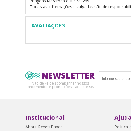
Imagens Meramente Ilustrativas.
Todas as Informações divulgadas são de responsabili
AVALIAÇÕES
NEWSLETTER
Não deixe de acompanhar nossos
lançamentos e promoções, cadastre-se.
Institucional
Ajuda
About RevestPaper
Política 