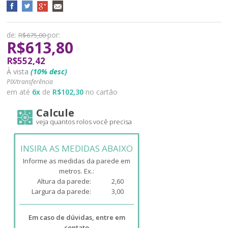
de:
por:
R$675,00
R$613,80
R$552,42
À vista
(10% desc)
PIX/transferência
em até
6
x
de
R$102,30
no cartão
Calcule
veja quantos rolos você precisa
INSIRA AS MEDIDAS ABAIXO
Informe as medidas da parede em
metros. Ex.:
Altura da parede:
2,60
Largura da parede:
3,00
Em caso de dúvidas, entre em
contato